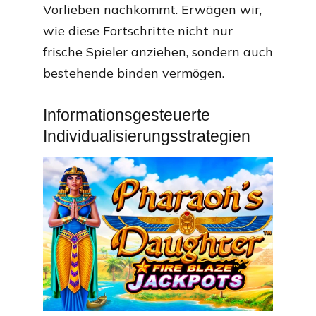
Vorlieben nachkommt. Erwägen wir,
wie diese Fortschritte nicht nur
frische Spieler anziehen, sondern auch
bestehende binden vermögen.
Informationsgesteuerte
Individualisierungsstrategien