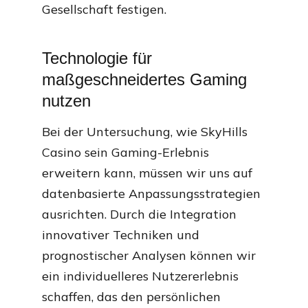
Gesellschaft festigen.
Technologie für
maßgeschneidertes Gaming
nutzen
Bei der Untersuchung, wie SkyHills
Casino sein Gaming-Erlebnis
erweitern
kann
, müssen wir uns auf
datenbasierte Anpassungsstrategien
ausrichten. Durch die Integration
innovativer Techniken und
prognostischer Analysen können wir
ein individuelleres Nutzererlebnis
schaffen, das den persönlichen