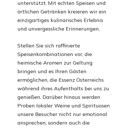
unterstützt. Mit echten Speisen und
örtlichen Getränken kreieren wir ein
einzigartiges kulinarisches Erlebnis
und unvergessliche Erinnerungen.
Stellen Sie sich raffinierte
Speisenkombinationen vor, die
heimische Aromen zur Geltung
bringen und es Ihren Gästen
ermöglichen, die Essenz Österreichs
während ihres Aufenthalts bei uns zu
genießen. Darüber hinaus werden
Proben lokaler Weine und Spirituosen
unsere Besucher nicht nur emotional
ansprechen, sondern auch die