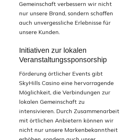
Gemeinschaft verbessern wir nicht
nur unsere Brand, sondern schaffen
auch unvergessliche Erlebnisse für
unsere Kunden.
Initiativen zur lokalen
Veranstaltungssponsorship
Förderung örtlicher Events gibt
SkyHills Casino eine hervorragende
Möglichkeit, die Verbindungen zur
lokalen Gemeinschaft zu
intensivieren. Durch Zusammenarbeit
mit örtlichen Anbietern können wir
nicht nur unsere Markenbekanntheit
erhöhen, sondern auch unser