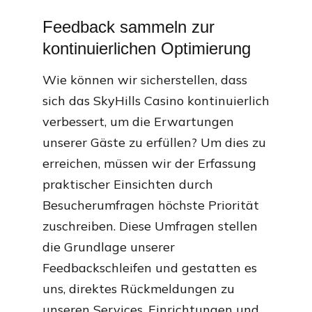
Feedback sammeln zur
kontinuierlichen Optimierung
Wie können wir sicherstellen, dass
sich das SkyHills Casino kontinuierlich
verbessert, um die Erwartungen
unserer Gäste zu erfüllen? Um dies zu
erreichen, müssen wir der Erfassung
praktischer Einsichten durch
Besucherumfragen höchste Priorität
zuschreiben. Diese Umfragen stellen
die Grundlage unserer
Feedbackschleifen und gestatten es
uns, direktes Rückmeldungen zu
unseren Services, Einrichtungen und