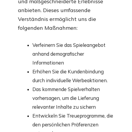
und maßgeschneiderte Erlebnisse
anbieten. Dieses umfassende
Verständnis ermöglicht uns die
folgenden Maßnahmen:
Verfeinern Sie das Spieleangebot
anhand demografischer
Informationen
Erhöhen Sie die Kundenbindung
durch individuelle Werbeaktionen.
Das kommende Spielverhalten
vorhersagen, um die Lieferung
relevanter Inhalte zu sichern
Entwickeln Sie Treueprogramme, die
den persönlichen Präferenzen