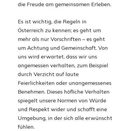
die Freude am gemeinsamen Erleben.
Es ist wichtig, die Regeln in
Österreich zu kennen; es
geht
um
mehr als nur Vorschriften – es geht
um Achtung und Gemeinschaft. Von
uns wird erwartet, dass wir uns
angemessen verhalten, zum Beispiel
durch Verzicht auf laute
Feierlichkeiten oder unangemessenes
Benehmen. Dieses höfliche Verhalten
spiegelt unsere Normen von Würde
und Respekt wider und schafft eine
Umgebung, in der sich alle erwünscht
fühlen.