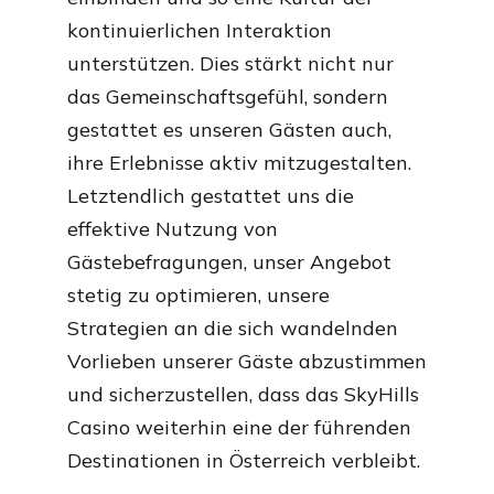
kontinuierlichen Interaktion
unterstützen. Dies stärkt nicht nur
das Gemeinschaftsgefühl, sondern
gestattet es unseren Gästen auch,
ihre Erlebnisse aktiv mitzugestalten.
Letztendlich gestattet uns die
effektive Nutzung von
Gästebefragungen, unser Angebot
stetig zu optimieren, unsere
Strategien an die sich wandelnden
Vorlieben unserer Gäste abzustimmen
und sicherzustellen, dass das SkyHills
Casino weiterhin eine der führenden
Destinationen in Österreich verbleibt.