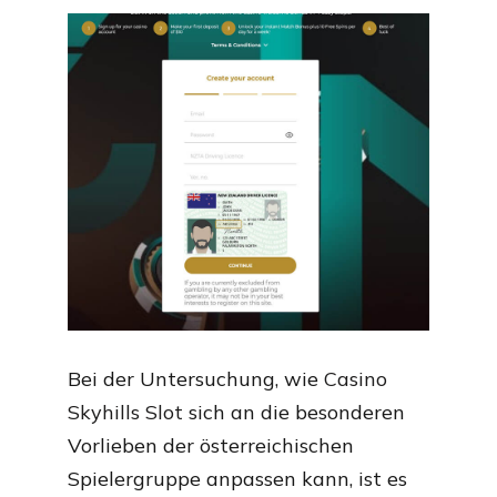
Bei der Untersuchung, wie
Casino
Skyhills Slot
sich an die besonderen
Vorlieben der österreichischen
Spielergruppe anpassen kann, ist es