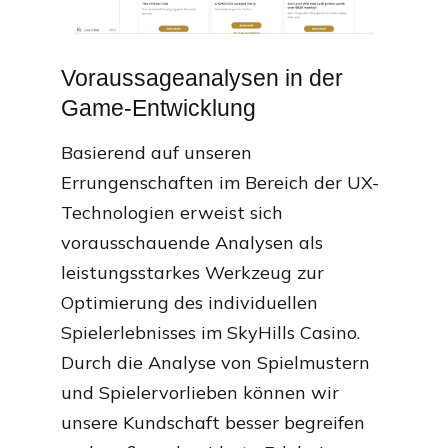
Voraussageanalysen in der
Game-Entwicklung
Basierend auf unseren
Errungenschaften im Bereich der UX-
Technologien erweist sich
vorausschauende Analysen als
leistungsstarkes Werkzeug zur
Optimierung des individuellen
Spielerlebnisses im SkyHills Casino.
Durch die Analyse von Spielmustern
und Spielervorlieben können wir
unsere Kundschaft besser begreifen