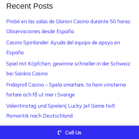
Recent Posts
Probé en las salas de Glorion Casino durante 50 horas:
Observaciones desde España
Casino Spinlander: Ayuda del equipo de apoyo en
España
Spiel mit Köpfchen, gewinne schneller in der Schweiz
bei Sankra Casino
Fridayroll Casino – Spela smartare, ta hem vinsterna
fortare och få ut mer i Sverige
Valentinstag und Spielen| Lucky Jet Game holt
Romantik nach Deutschland
Call Us