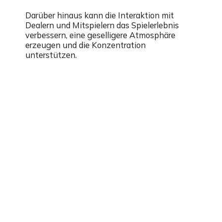
Darüber hinaus kann die Interaktion mit
Dealern und Mitspielern das Spielerlebnis
verbessern, eine geselligere Atmosphäre
erzeugen und die Konzentration
unterstützen.