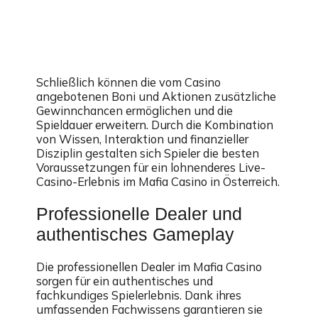
Schließlich können die vom Casino
angebotenen Boni und Aktionen zusätzliche
Gewinnchancen ermöglichen und die
Spieldauer erweitern. Durch die Kombination
von Wissen, Interaktion und finanzieller
Disziplin gestalten sich Spieler die besten
Voraussetzungen für ein lohnenderes Live-
Casino-Erlebnis im Mafia Casino in Österreich.
Professionelle Dealer und
authentisches Gameplay
Die professionellen Dealer im Mafia Casino
sorgen für ein authentisches und
fachkundiges Spielerlebnis. Dank ihres
umfassenden Fachwissens garantieren sie