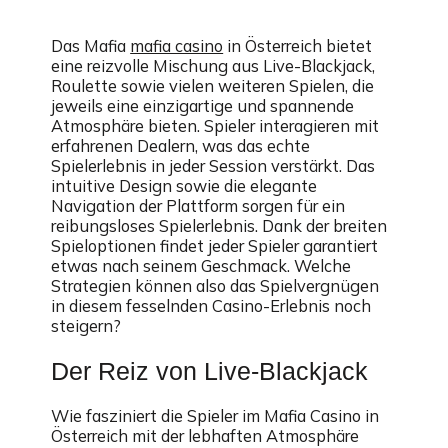
Das Mafia
mafia casino
in Österreich bietet
eine reizvolle Mischung aus Live-Blackjack,
Roulette sowie vielen weiteren Spielen, die
jeweils eine einzigartige und spannende
Atmosphäre bieten. Spieler interagieren mit
erfahrenen Dealern, was das echte
Spielerlebnis in jeder Session verstärkt. Das
intuitive Design sowie die elegante
Navigation der Plattform sorgen für ein
reibungsloses Spielerlebnis. Dank der breiten
Spieloptionen findet jeder Spieler garantiert
etwas nach seinem Geschmack. Welche
Strategien können also das Spielvergnügen
in diesem fesselnden Casino-Erlebnis noch
steigern?
Der Reiz von Live-Blackjack
Wie fasziniert die Spieler im Mafia Casino in
Österreich mit der lebhaften Atmosphäre