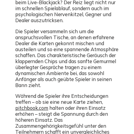
beim Live-Blackjack? Der Reiz liegt nicht nur
im schnellen Spielablauf, sondern auch im
psychologischen Nervenkitzel, Gegner und
Dealer auszutricksen.
Die Spieler versammeln sich um die
anspruchsvollen Tische, an denen erfahrene
Dealer die Karten gekonnt mischen und
austeilen und so eine spannende Atmosphäre
schaffen. Das charakteristische Geräusch der
klappernden Chips und das sanfte Gemurmel
überlegter Gespräche tragen zu einem
dynamischen Ambiente bei, das sowohl
Anfänger als auch geübte Spieler in seinen
Bann zieht.
Während die Spieler ihre Entscheidungen
treffen – ob sie eine neue Karte ziehen,
pitchbook.com
halten oder ihren Einsatz
erhöhen – steigt die Spannung durch den
höheren Einsatz. Das
Zusammengehörigkeitsgefühl unter den
Teilnehmern schafft ein unvergleichliches