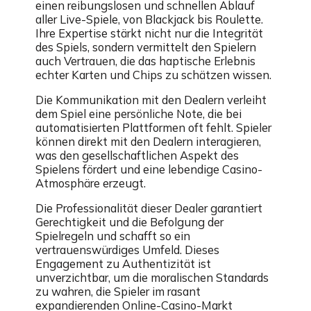
einen reibungslosen und schnellen Ablauf
aller Live-Spiele, von Blackjack bis Roulette.
Ihre Expertise stärkt nicht nur die Integrität
des Spiels, sondern vermittelt den Spielern
auch Vertrauen, die das haptische Erlebnis
echter Karten und Chips zu schätzen wissen.
Die Kommunikation mit den Dealern verleiht
dem Spiel eine persönliche Note, die bei
automatisierten Plattformen oft fehlt. Spieler
können direkt mit den Dealern interagieren,
was den gesellschaftlichen Aspekt des
Spielens fördert und eine lebendige Casino-
Atmosphäre erzeugt.
Die Professionalität dieser Dealer garantiert
Gerechtigkeit und die Befolgung der
Spielregeln und schafft so ein
vertrauenswürdiges Umfeld. Dieses
Engagement zu Authentizität ist
unverzichtbar, um die moralischen Standards
zu wahren, die Spieler im rasant
expandierenden Online-Casino-Markt