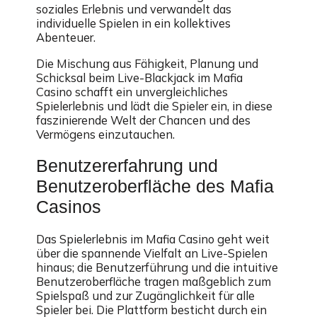
soziales Erlebnis und verwandelt das
individuelle Spielen in ein kollektives
Abenteuer.
Die Mischung aus Fähigkeit, Planung und
Schicksal beim Live-Blackjack im Mafia
Casino schafft ein unvergleichliches
Spielerlebnis und lädt die Spieler ein, in diese
faszinierende Welt der Chancen und des
Vermögens einzutauchen.
Benutzererfahrung und
Benutzeroberfläche des Mafia
Casinos
Das Spielerlebnis im Mafia Casino geht weit
über die spannende Vielfalt an Live-Spielen
hinaus; die Benutzerführung und die intuitive
Benutzeroberfläche tragen maßgeblich zum
Spielspaß und zur Zugänglichkeit für alle
Spieler bei. Die Plattform besticht durch ein