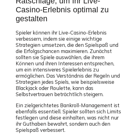
Ratschläge, um Ihr Live-
Casino-Erlebnis optimal zu
gestalten
Spieler können ihr Live-Casino-Erlebnis
verbessern, indem sie einige wichtige
Strategien umsetzen, die den Spielspaß und
die Erfolgschancen maximieren. Zunächst
sollten sie Spiele auswählen, die ihrem
Können und ihren Interessen entsprechen,
um ein intensiveres Spielerlebnis zu
ermöglichen. Das Verständnis der Regeln und
Strategien jedes Spiels, wie beispielsweise
Blackjack oder Roulette, kann das
Selbstvertrauen beträchtlich steigern.
Ein zielgerichtetes Bankroll-Management ist
ebenfalls essentiell. Spieler sollten sich Limits
festlegen und diese einhalten, was nicht nur
ihr Guthaben bewahrt, sondern auch den
Spielspaß verbessert.