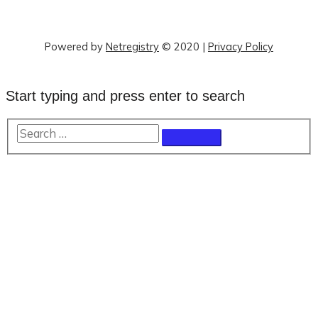
Powered by
Netregistry
© 2020
|
Privacy Policy
Start typing and press enter to search
Search
…
Scroll
to
Top