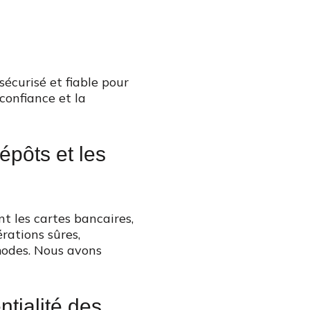
écurisé et fiable pour
confiance et la
épôts et les
 les cartes bancaires,
rations sûres,
mmodes. Nous avons
ntialité des