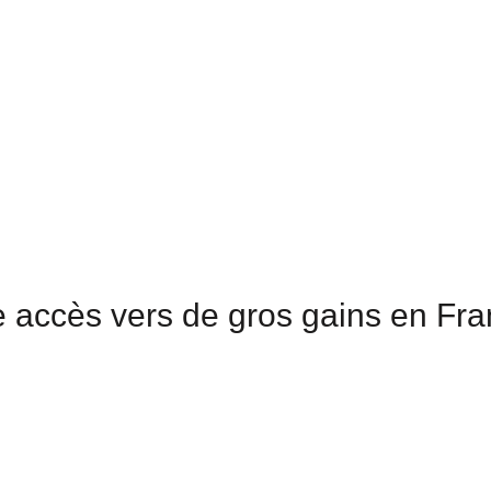
e accès vers de gros gains en Fr