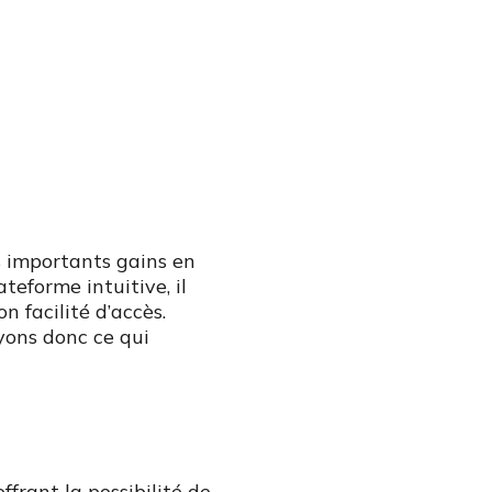
les importants gains en
teforme intuitive, il
 facilité d’accès.
yons donc ce qui
frant la possibilité de