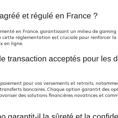
 agréé et régulé en France ?
ementé en France, garantissant un milieu de gaming s
ette réglementation est cruciale pour renforcer la 
x en ligne.
e transaction acceptés pour les d
paiement pour vos versements et retraits, notamment
s transferts bancaires. Chaque option garantit des opé
avoriser des solutions financières novatrices et co
arantit-il la sûreté et la confide