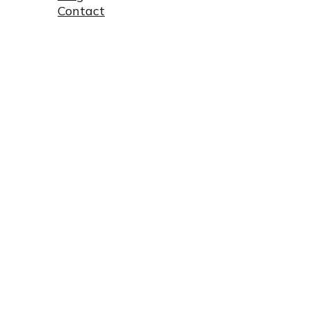
Contact