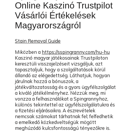
Online Kaszinó Trustpilot
Vásárlói Értékelések
Magyarországról
Stain Removal Guide
Miközben a
https://sspingranny.com/hu-hu
Kaszinó magyar játékosainak Trustpiloton
keresztüli visszajelzéseit vizsgáljuk, azt
tapasztaljuk, hogy a szolgáltatások körül
állandó az elégedettség. Láthatjuk, hogyan
járulnak hozzá a bónuszok, a
játékváltozatosság és a gyors ügyfélszolgálat
a kiváló játékélményhez. Nézzük meg, mi
vonzza a felhasználókat a Spingrannyhoz,
különös tekintettel az ügyfélszolgálatukra és
a fizetési eljárásaikra. A észrevételek
nemcsak számokat tárhatnak fel; felfedhetik
a emelkedő közkedveltségük mögött
meghúzódó kulcsfontosságú tényezőkre is.