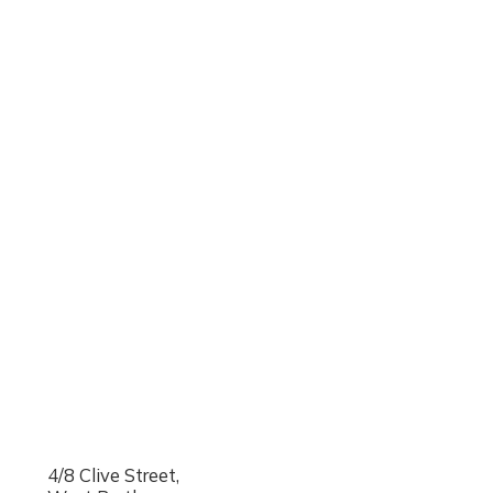
4/8 Clive Street,