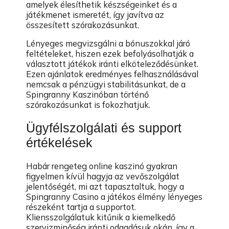
amelyek élesíthetik készségeinket és a
játékmenet ismeretét, így javítva az
összesített szórakozásunkat.
Lényeges megvizsgálni a bónuszokkal járó
feltételeket, hiszen ezek befolyásolhatják a
választott játékok iránti elköteleződésünket.
Ezen ajánlatok eredményes felhasználásával
nemcsak a pénzügyi stabilitásunkat, de a
Spingranny Kaszinóban történő
szórakozásunkat is fokozhatjuk.
Ügyfélszolgálati és support
értékelések
Habár rengeteg online kaszinó gyakran
figyelmen kívül hagyja az vevőszolgálat
jelentőségét, mi azt tapasztaltuk, hogy a
Spingranny Casino a játékos élmény lényeges
részeként tartja a supportot.
Kliensszolgálatuk kitűnik a kiemelkedő
szervizminőség iránti odaadásuk okán, így a