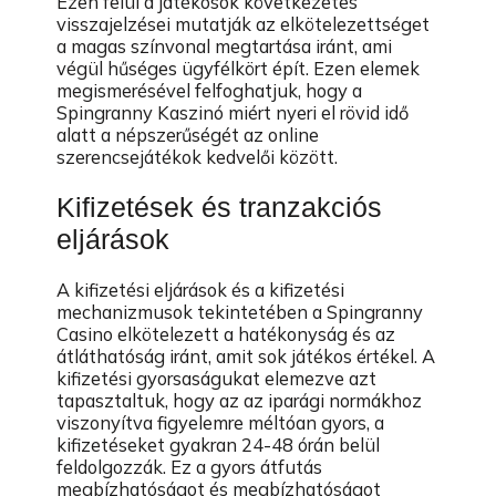
Ezen felül a játékosok következetes
visszajelzései mutatják az elkötelezettséget
a magas színvonal megtartása iránt, ami
végül hűséges ügyfélkört épít. Ezen elemek
megismerésével felfoghatjuk, hogy a
Spingranny Kaszinó miért nyeri el rövid idő
alatt a népszerűségét az online
szerencsejátékok kedvelői között.
Kifizetések és tranzakciós
eljárások
A kifizetési eljárások és a kifizetési
mechanizmusok tekintetében a Spingranny
Casino elkötelezett a hatékonyság és az
átláthatóság iránt, amit sok játékos értékel. A
kifizetési gyorsaságukat elemezve azt
tapasztaltuk, hogy az az iparági normákhoz
viszonyítva figyelemre méltóan gyors, a
kifizetéseket gyakran 24-48 órán belül
feldolgozzák. Ez a gyors átfutás
megbízhatóságot és megbízhatóságot