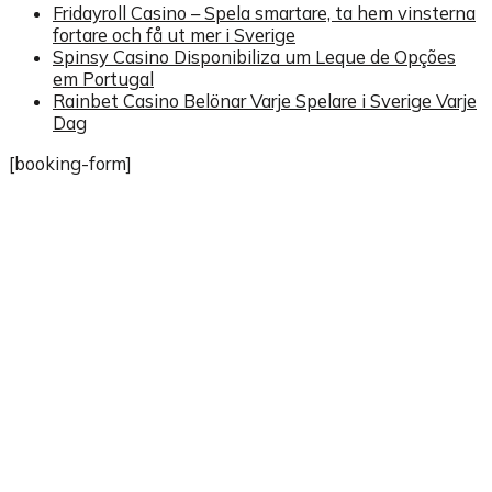
Fridayroll Casino – Spela smartare, ta hem vinsterna
fortare och få ut mer i Sverige
Spinsy Casino Disponibiliza um Leque de Opções
em Portugal
Rainbet Casino Belönar Varje Spelare i Sverige Varje
Dag
[booking-form]