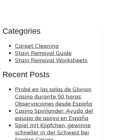
Categories
Carpet Cleaning
Stain Removal Guide
Stain Removal Worksheets
Recent Posts
Probé en las salas de Glorion
Casino durante 50 horas:
Observaciones desde España
Casino Spinlander: Ayuda del
equipo de apoyo en España
Spiel mit Köpfchen, gewinne
schneller in der Schweiz bei
Sankra Casino