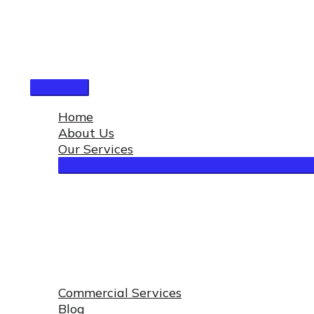
Skip
to
content
Main
Menu
Home
About Us
Our Services
Commercial Services
Blog