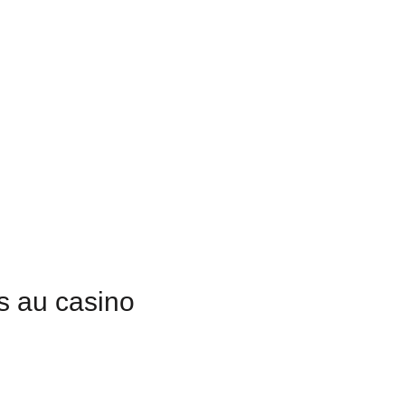
ns au casino