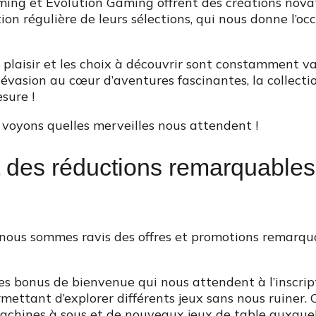
ing et Evolution Gaming offrent des créations novat
on régulière de leurs sélections, qui nous donne l’oc
 plaisir et les choix à découvrir sont constamment var
 évasion au cœur d’aventures fascinantes, la collecti
sure !
 voyons quelles merveilles nous attendent !
des réductions remarquables
 nous sommes ravis des offres et promotions remarqu
s bonus de bienvenue qui nous attendent à l’inscrip
rmettant d’explorer différents jeux sans nous ruiner
achines à sous et de nouveaux jeux de table auxquel