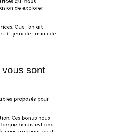
rices qui nous
casion de explorer
iées. Que l’on ait
on de jeux de casino de
 vous sont
ables proposés pour
tion. Ces bonus nous
. Chaque bonus est une
s nous n’aurions peut-