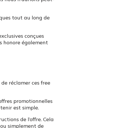
ques tout au long de
exclusives conçues
ais honore également
 de réclamer ces free
 offres promotionnelles
tenir est simple.
uctions de l’offre. Cela
 ou simplement de