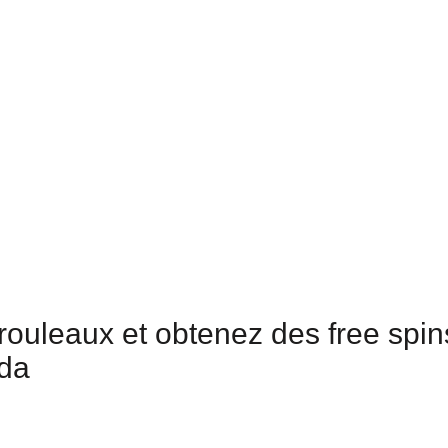
s rouleaux et obtenez des free spi
ada