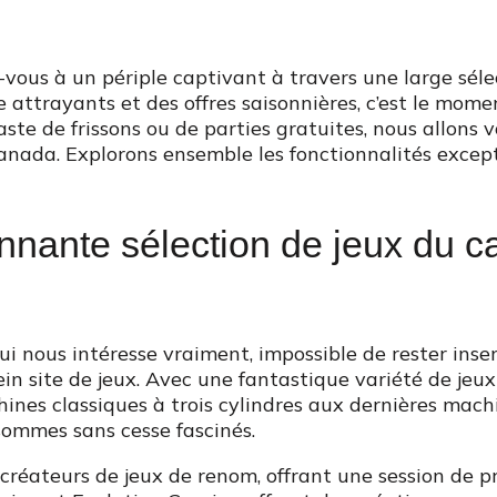
-vous à un périple captivant à travers une large sél
e attrayants et des offres saisonnières, c’est le mome
ste de frissons ou de parties gratuites, nous allons v
anada. Explorons ensemble les fonctionnalités except
nnante sélection de jeux du c
qui nous intéresse vraiment, impossible de rester insen
in site de jeux. Avec une fantastique variété de jeux
hines classiques à trois cylindres aux dernières mach
sommes sans cesse fascinés.
 créateurs de jeux de renom, offrant une session de p