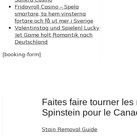
Fridayroll Casino – Spela
smartare, ta hem vinsterna
fortare och få ut mer i Sverige
Valentinstag und Spielen| Lucky
Jet Game holt Romantik nach
Deutschland
[booking-form]
Faites faire tourner le
Spinstein pour le Can
Stain Removal Guide