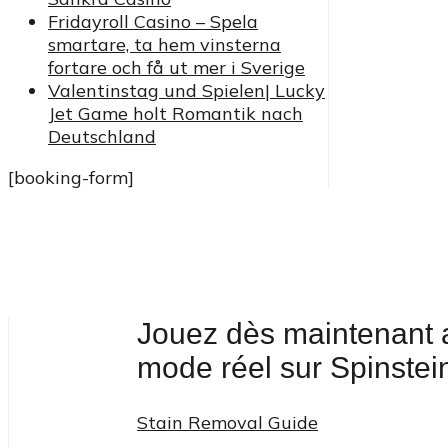
Fridayroll Casino – Spela
smartare, ta hem vinsterna
fortare och få ut mer i Sverige
Valentinstag und Spielen| Lucky
Jet Game holt Romantik nach
Deutschland
[booking-form]
Jouez dès maintenant
mode réel sur Spinste
Stain Removal Guide