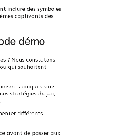
nt inclure des symboles
hèmes captivants des
mode démo
tes ? Nous constatons
 ou qui souhaitent
anismes uniques sans
os stratégies de jeu,
.
menter différents
nce avant de passer aux