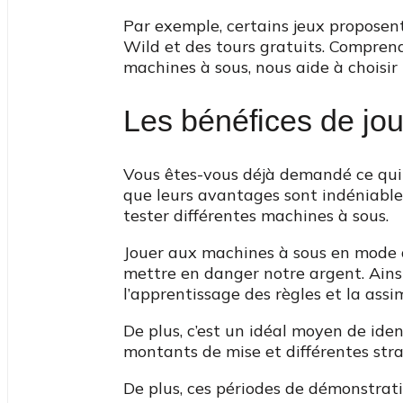
Par exemple, certains jeux proposen
Wild et des tours gratuits. Compren
machines à sous, nous aide à choisir
Les bénéfices de j
Vous êtes-vous déjà demandé ce qui
que leurs avantages sont indéniables
tester différentes machines à sous.
Jouer aux machines à sous en mode 
mettre en danger notre argent. Ainsi
l’apprentissage des règles et la assim
De plus, c’est un idéal moyen de ide
montants de mise et différentes stra
De plus, ces périodes de démonstrat