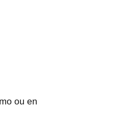
émo ou en