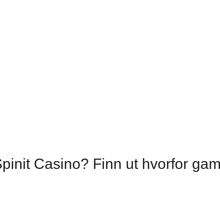
Spinit Casino? Finn ut hvorfor gam