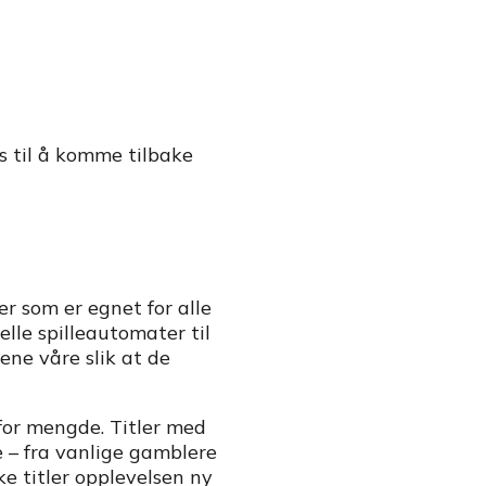
s til å komme tilbake
er som er egnet for alle
elle spilleautomater til
ene våre slik at de
mfor mengde. Titler med
e – fra vanlige gamblere
ske titler opplevelsen ny