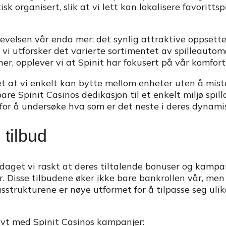
sk organisert, slik at vi lett kan lokalisere favoritt
levelsen vår enda mer; det synlig attraktive oppsette
vi utforsker det varierte sortimentet av spilleautoma
er, opplever vi at Spinit har fokusert på vår komfor
gnet at vi enkelt kan bytte mellom enheter uten å mis
bare Spinit Casinos dedikasjon til et enkelt miljø spi
 for å undersøke hva som er det neste i deres dynamis
 tilbud
daget vi raskt at deres tiltalende bonuser og kampan
vår. Disse tilbudene øker ikke bare bankrollen vår, me
sstrukturene er nøye utformet for å tilpasse seg ulike 
ktivt med Spinit Casinos kampanjer: