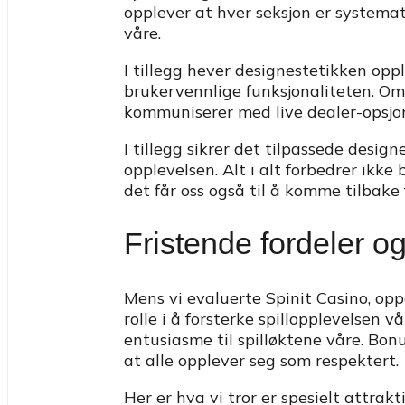
opplever at hver seksjon er systemati
våre.
I tillegg hever designestetikken opp
brukervennlige funksjonaliteten. Om 
kommuniserer med live dealer-opsjon
I tillegg sikrer det tilpassede desi
opplevelsen. Alt i alt forbedrer ikke 
det får oss også til å komme tilbake
Fristende fordeler og
Mens vi evaluerte Spinit Casino, opp
rolle i å forsterke spillopplevelsen 
entusiasme til spilløktene våre. Bonu
at alle opplever seg som respektert.
Her er hva vi tror er spesielt attra