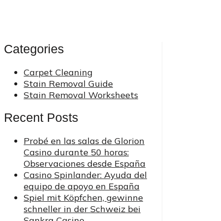
Categories
Carpet Cleaning
Stain Removal Guide
Stain Removal Worksheets
Recent Posts
Probé en las salas de Glorion
Casino durante 50 horas:
Observaciones desde España
Casino Spinlander: Ayuda del
equipo de apoyo en España
Spiel mit Köpfchen, gewinne
schneller in der Schweiz bei
Sankra Casino