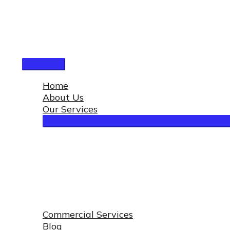
Skip
to
content
Main
Menu
Home
About Us
Our Services
Commercial Services
Blog