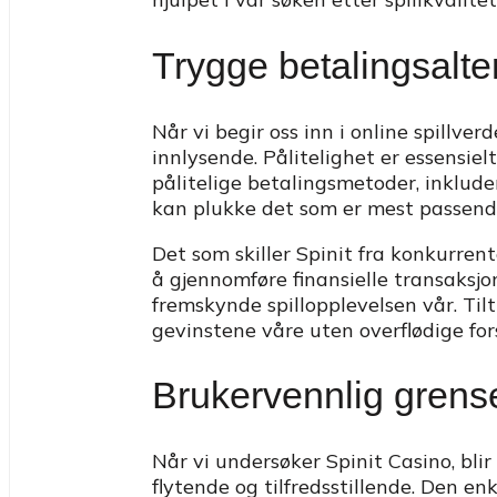
Trygge betalingsalte
Når vi begir oss inn i online spillve
innlysende. Pålitelighet er essensielt
pålitelige betalingsmetoder, inklude
kan plukke det som er mest passend
Det som skiller Spinit fra konkurre
å gjennomføre finansielle transaksjo
fremskynde spillopplevelsen vår. Tilt
gevinstene våre uten overflødige fors
Brukervennlig grense
Når vi undersøker Spinit Casino, blir
flytende og tilfredsstillende. Den e