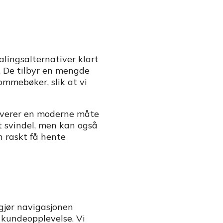
alingsalternativer klart
rt. De tilbyr en mengde
ommebøker, slik at vi
leverer en moderne måte
t svindel, men kan også
n raskt få hente
 gjør navigasjonen
 kundeopplevelse. Vi