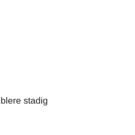
blere stadig