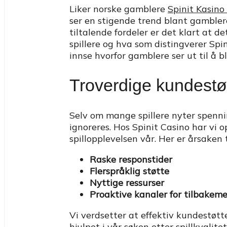
Liker norske gamblere
Spinit Kasino
ser en stigende trend blant gamblere
tiltalende fordeler er det klart at d
spillere og hva som distingverer Sp
innse hvorfor gamblere ser ut til å bli
Troverdige kundestøt
Selv om mange spillere nyter spenni
ignoreres. Hos Spinit Casino har vi 
spillopplevelsen vår. Her er årsaken t
Raske responstider
Flerspråklig støtte
Nyttige ressurser
Proaktive kanaler for tilbakeme
Vi verdsetter at effektiv kundestøtte
hjulpet i vår søken etter spillkvalitet