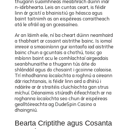
thugann suaimhneas meabhrach dúinn inár
n-idirbhearta. Leis an cuntas ceart, is féidir
linn ár gcistí a bhainistiú go héasca agus
baint taitnimh as an eispéireas corraitheach
atá le ofráil ag an gceasaíneo.
Ar an láimh eile, ní ba cheart dúinn neamhaird
a thabhairt ar cosaint aistrithe bainc. Is iomaí
imreoir a smaoiníonn gur iontaofa iad aistrithe
bainc chun a gcuntais a chothú, toisc go
mbíonn baint acu le comhlachtaí airgeadais
seanbhunaithe a thugann tús áite do
shlándáil agus do chosaint i gcoinne calaoise.
Trí mhodhanna íocaíochta a roghnú a oireann
dár riachtanais, is féidir linn aird a dhíriú i
ndáiríre ar ár straitéis cluichíochta gan strus
míchuí. Déanaimis stiúradh éifeachtach ar na
roghanna íocaíochta seo chun ár eispéireas
gealltóireachta ag DudeSpin Casino a
dhaingniú.
Bearta Criptithe agus Cosanta