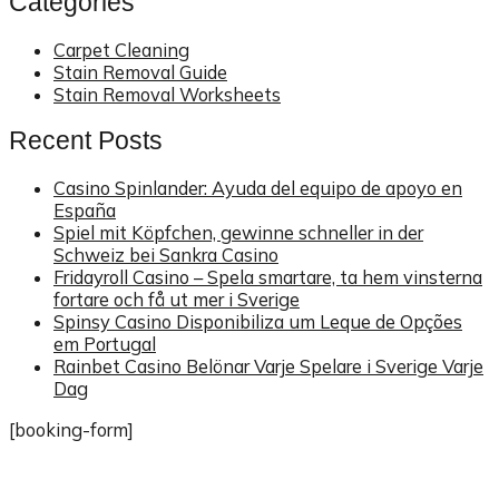
Categories
Carpet Cleaning
Stain Removal Guide
Stain Removal Worksheets
Recent Posts
Casino Spinlander: Ayuda del equipo de apoyo en
España
Spiel mit Köpfchen, gewinne schneller in der
Schweiz bei Sankra Casino
Fridayroll Casino – Spela smartare, ta hem vinsterna
fortare och få ut mer i Sverige
Spinsy Casino Disponibiliza um Leque de Opções
em Portugal
Rainbet Casino Belönar Varje Spelare i Sverige Varje
Dag
[booking-form]