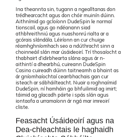
Ina theannta sin, tugann a ngealltanas don
trédhearcacht agus don chóir muinín dúinn.
Aithnímid go gcloíonn DudeSpin le normaí
tionscail, agus go ndéanann siad
athbhreithniú agus nuashonrú rialta ar a
gcórais slándála. Léiríonn an cur chuige
réamhghníomhach seo a ndúthracht sinn a
choinneáil slán mar úsáideoirí. Trí thosaíocht a
thabhairt d’idirbhearta slána agus ár n-
aithintí a dhearbhú, cuireann DudeSpin
Casino cuireadh dúinn taitneamh a bhaint as
ár gníomhaíochtaí cearrbhachais gan cur
isteach ar sábháilteacht. Nuair a roghnaímid
DudeSpin, ní hamháin go bhfuilimid ag imirt;
táimid ag glacadh páirte i spás slán agus
iontaofa a urramaíonn ár ngá mar imreoirí
cliste.
Feasacht Úsáideoirí agus na
Dea-chleachtais le haghaidh