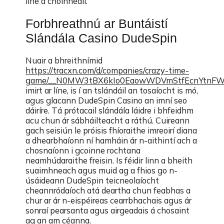
líne a choinneáil.
Forbhreathnú ar Buntáistí
Slándála Casino DudeSpin
Nuair a bhreithnímid
https://tracxn.com/d/companies/crazy-time-
game/__N0MW3tBX6kIo0EaowWDVmStfEcnYtnFW
imirt ar líne, is í an tslándáil an tosaíocht is mó,
agus glacann DudeSpin Casino an imní seo
dáiríre. Tá prótacail slándála láidre i bhfeidhm
acu chun ár sábháilteacht a ráthú. Cuireann
gach seisiún le próisis fhíoraithe imreoirí diana
a dhearbhaíonn ní hamháin ár n-aithintí ach a
chosnaíonn i gcoinne rochtana
neamhúdaraithe freisin. Is féidir linn a bheith
suaimhneach agus muid ag a fhios go n-
úsáideann DudeSpin teicneolaíocht
cheannródaíoch atá deartha chun feabhas a
chur ar ár n-eispéireas cearrbhachais agus ár
sonraí pearsanta agus airgeadais á chosaint
ag an am céanna.