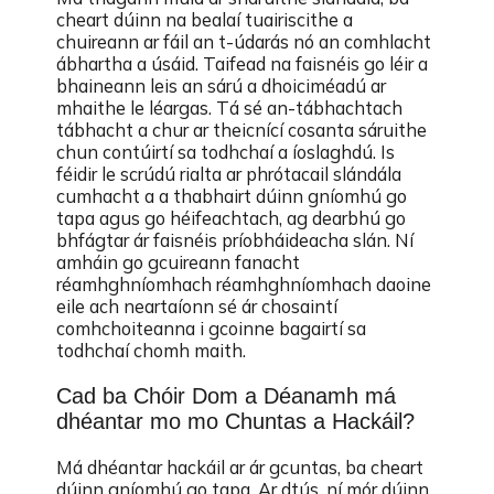
cheart dúinn na bealaí tuairiscithe a
chuireann ar fáil an t-údarás nó an comhlacht
ábhartha a úsáid. Taifead na faisnéis go léir a
bhaineann leis an sárú a dhoiciméadú ar
mhaithe le léargas. Tá sé an-tábhachtach
tábhacht a chur ar theicnící cosanta sáruithe
chun contúirtí sa todhchaí a íoslaghdú. Is
féidir le scrúdú rialta ar phrótacail slándála
cumhacht a a thabhairt dúinn gníomhú go
tapa agus go héifeachtach, ag dearbhú go
bhfágtar ár faisnéis príobháideacha slán. Ní
amháin go gcuireann fanacht
réamhghníomhach réamhghníomhach daoine
eile ach neartaíonn sé ár chosaintí
comhchoiteanna i gcoinne bagairtí sa
todhchaí chomh maith.
Cad ba Chóir Dom a Déanamh má
dhéantar mo mo Chuntas a Hackáil?
Má dhéantar hackáil ar ár gcuntas, ba cheart
dúinn gníomhú go tapa. Ar dtús, ní mór dúinn