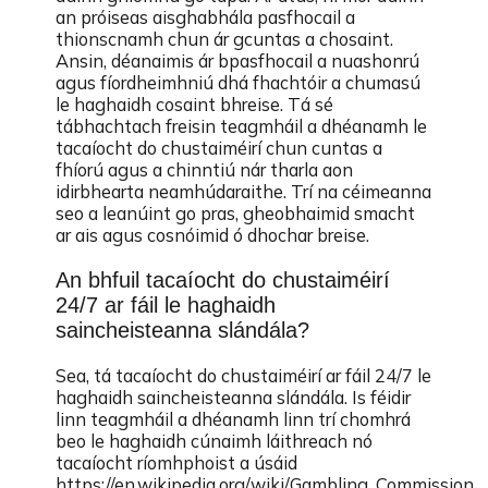
an próiseas aisghabhála pasfhocail a
thionscnamh chun ár gcuntas a chosaint.
Ansin, déanaimis ár bpasfhocail a nuashonrú
agus fíordheimhniú dhá fhachtóir a chumasú
le haghaidh cosaint bhreise. Tá sé
tábhachtach freisin teagmháil a dhéanamh le
tacaíocht do chustaiméirí chun cuntas a
fhíorú agus a chinntiú nár tharla aon
idirbhearta neamhúdaraithe. Trí na céimeanna
seo a leanúint go pras, gheobhaimid smacht
ar ais agus cosnóimid ó dhochar breise.
An bhfuil tacaíocht do chustaiméirí
24/7 ar fáil le haghaidh
saincheisteanna slándála?
Sea, tá tacaíocht do chustaiméirí ar fáil 24/7 le
haghaidh saincheisteanna slándála. Is féidir
linn teagmháil a dhéanamh linn trí chomhrá
beo le haghaidh cúnaimh láithreach nó
tacaíocht ríomhphoist a úsáid
https://en.wikipedia.org/wiki/Gambling_Commission