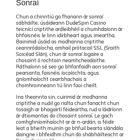
Sonraí
Chun a chinntiú go fhanann ár sonraí
sábháilte, úsáideann DudeSpin Casino
teicnící criptithe ardleibhéil a chumhdaíonn ár
bhfaisnéis le linn idirbheart agus imeartha.
Bainimid úsáid as modhanna criptithe
ceannródaíocha, amhail prótacail SSL (Sraith
Soicéad Slán), chun ár sonraí íogaire a
chosaint ó rochtain neamhcheadaithe.
Ráthaíonn sé seo go bhfanfaidh aon sonraí
pearsanta, faisnéis íocaíochta, agus
gníomhaíocht cearrbhachais a
chomhroinneann tú linn faoi cheilt.
Ina theannta sin, cuirimid ár modhanna
criptithe a nuáil go rialta chun fanacht chun
tosaigh ar bhagairtí féideartha, rud a láidríonn
ár dtiomantas do chosaint sonraí. Le gach
comhghníomhaíocht ar ár n-ardán, is féidir
leat a bheith muinín go bhfuil bearta slándála
daingne i bhfeidhm chun do shábháilteacht ar