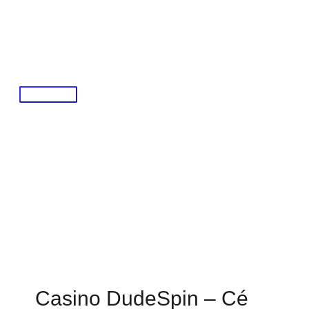
Skip
to
content
Main
Menu
Casino DudeSpin – Cé