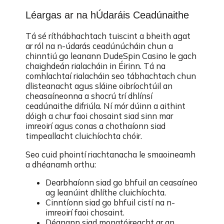
Léargas ar na hÚdaráis Ceadúnaithe
Tá sé ríthábhachtach tuiscint a bheith agat
ar ról na n-údarás ceadúnúcháin chun a
chinntiú go leanann DudeSpin Casino le gach
chaighdeán rialacháin in Éirinn. Tá na
comhlachtaí rialacháin seo tábhachtach chun
dlisteanacht agus sláine oibríochtúil an
cheasaíneonna a shocrú trí dhlínsí
ceadúnaithe difriúla. Ní mór dúinn a aithint
dóigh a chur faoi chosaint siad sinn mar
imreoirí agus conas a chothaíonn siad
timpeallacht cluichíochta chóir.
Seo cuid phointí riachtanacha le smaoineamh
a dhéanamh orthu:
Dearbhaíonn siad go bhfuil an ceasaíneo
ag leanúint dhlíthe cluichíochta.
Cinntíonn siad go bhfuil cistí na n-
imreoirí faoi chosaint.
Déanann siad monatóireacht ar an