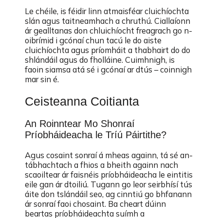
Le chéile, is féidir linn atmaisféar cluichíochta
slán agus taitneamhach a chruthú. Ciallaíonn
ár gealltanas don chluichíocht freagrach go n-
oibrímid i gcónaí chun tacú le do aiste
cluichíochta agus príomháit a thabhairt do do
shlándáil agus do fholláine. Cuimhnigh, is
faoin siamsa atá sé i gcónaí ar dtús – coinnigh
mar sin é.
Ceisteanna Coitianta
An Roinntear Mo Shonraí
Príobháideacha le Tríú Páirtithe?
Agus cosaint sonraí á mheas againn, tá sé an-
tábhachtach a fhios a bheith againn nach
scaoiltear ár faisnéis príobháideacha le eintitis
eile gan ár dtoiliú. Tugann go leor seirbhísí tús
áite don tslándáil seo, ag cinntiú go bhfanann
ár sonraí faoi chosaint. Ba cheart dúinn
beartas príobháideachta suímh a