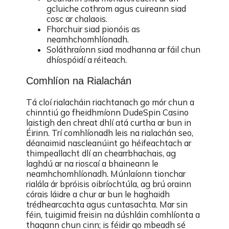
gcluiche cothrom agus cuireann siad
cosc ar chalaois.
Fhorchuir siad pionóis as
neamhchomhlíonadh.
Soláthraíonn siad modhanna ar fáil chun
dhíospóidí a réiteach.
Comhlíon na Rialachán
Tá cloí rialacháin riachtanach go mór chun a
chinntiú go fheidhmíonn DudeSpin Casino
laistigh den chreat dhlí atá curtha ar bun in
Éirinn. Trí comhlíonadh leis na rialachán seo,
déanaimid nascleanúint go héifeachtach ar
thimpeallacht dlí an chearrbhachais, ag
laghdú ar na rioscaí a bhaineann le
neamhchomhlíonadh. Múnlaíonn tionchar
rialála ár bpróisis oibríochtúla, ag brú orainn
córais láidre a chur ar bun le haghaidh
trédhearcachta agus cuntasachta. Mar sin
féin, tuigimid freisin na dúshláin comhlíonta a
thagann chun cinn; is féidir go mbeadh sé