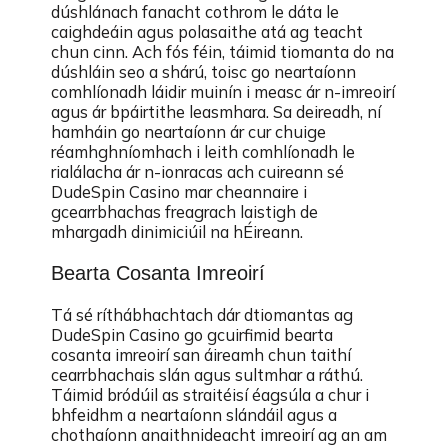
dúshlánach fanacht cothrom le dáta le
caighdeáin agus polasaithe atá ag teacht
chun cinn. Ach fós féin, táimid tiomanta do na
dúshláin seo a shárú, toisc go neartaíonn
comhlíonadh láidir muinín i measc ár n-imreoirí
agus ár bpáirtithe leasmhara. Sa deireadh, ní
hamháin go neartaíonn ár cur chuige
réamhghníomhach i leith comhlíonadh le
rialálacha ár n-ionracas ach cuireann sé
DudeSpin Casino mar cheannaire i
gcearrbhachas freagrach laistigh de
mhargadh dinimiciúil na hÉireann.
Bearta Cosanta Imreoirí
Tá sé ríthábhachtach dár dtiomantas ag
DudeSpin Casino go gcuirfimid bearta
cosanta imreoirí san áireamh chun taithí
cearrbhachais slán agus sultmhar a ráthú.
Táimid bródúil as straitéisí éagsúla a chur i
bhfeidhm a neartaíonn slándáil agus a
chothaíonn anaithnideacht imreoirí ag an am