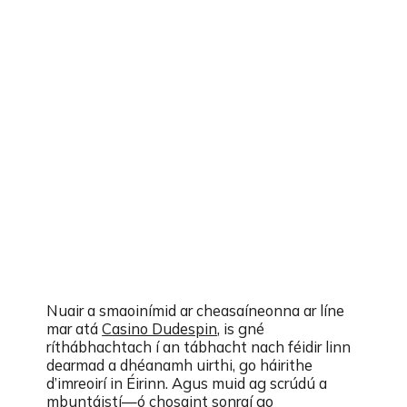
Nuair a smaoinímid ar cheasaíneonna ar líne
mar atá
Casino Dudespin
, is gné
ríthábhachtach í an tábhacht nach féidir linn
dearmad a dhéanamh uirthi, go háirithe
d’imreoirí in Éirinn. Agus muid ag scrúdú a
mbuntáistí—ó chosaint sonraí go