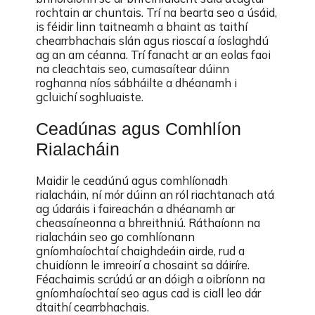
rochtain ar chuntais. Trí na bearta seo a úsáid,
is féidir linn taitneamh a bhaint as taithí
chearrbhachais slán agus rioscaí a íoslaghdú
ag an am céanna. Trí fanacht ar an eolas faoi
na cleachtais seo, cumasaítear dúinn
roghanna níos sábháilte a dhéanamh i
gcluichí soghluaiste.
Ceadúnas agus Comhlíon
Rialacháin
Maidir le ceadúnú agus comhlíonadh
rialacháin, ní mór dúinn an ról riachtanach atá
ag údaráis i faireachán a dhéanamh ar
cheasaíneonna a bhreithniú. Ráthaíonn na
rialacháin seo go comhlíonann
gníomhaíochtaí chaighdeáin airde, rud a
chuidíonn le imreoirí a chosaint sa dáiríre.
Féachaimis scrúdú ar an dóigh a oibríonn na
gníomhaíochtaí seo agus cad is ciall leo dár
dtaithí cearrbhachais.