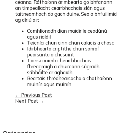
céanna. Ráthaíonn ár mbearta go bhfanann
an timpeallacht cearrbhachais slán agus
taitneamhach do gach duine. Seo a bhfuilimid
ag díriú air:
Comhlíonadh dian maidir le ceadúnú
agus rialáil
Teicnící chun cinn chun calaois a chosc
Idirbhearta criptithe chun sonraí
pearsanta a chosaint
Tionscnaimh chearrbhachais
fhreagraigh a chuireann súgradh
sábháilte ar aghaidh
Beartais thrédhearcacha a chothaíonn
muinín agus muinín
Post
←
Previous Post
Next Post
→
navigation