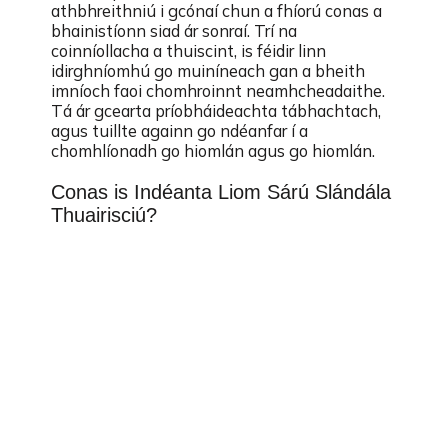
athbhreithniú i gcónaí chun a fhíorú conas a
bhainistíonn siad ár sonraí. Trí na
coinníollacha a thuiscint, is féidir linn
idirghníomhú go muiníneach gan a bheith
imníoch faoi chomhroinnt neamhcheadaithe.
Tá ár gcearta príobháideachta tábhachtach,
agus tuillte againn go ndéanfar í a
chomhlíonadh go hiomlán agus go hiomlán.
Conas is Indéanta Liom Sárú Slándála
Thuairisciú?