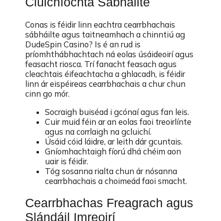
Cluichíochta Sábháilte
Conas is féidir linn eachtra cearrbhachais
sábháilte agus taitneamhach a chinntiú ag
DudeSpin Casino? Is é an rud is
príomhthábhachtach ná eolas úsáideoirí agus
feasacht riosca. Trí fanacht feasach agus
cleachtais éifeachtacha a ghlacadh, is féidir
linn ár eispéireas cearrbhachais a chur chun
cinn go mór.
Socraigh buiséad i gcónaí agus fan leis.
Cuir muid féin ar an eolas faoi treoirlínte
agus na corrlaigh na gcluichí.
Úsáid cóid láidre, ar leith dár gcuntais.
Gníomhachtaigh fíorú dhá chéim aon
uair is féidir.
Tóg sosanna rialta chun ár nósanna
cearrbhachais a choimeád faoi smacht.
Cearrbhachas Freagrach agus
Slándáil Imreoirí