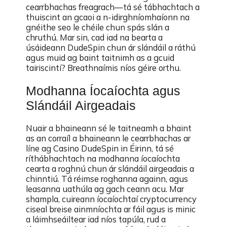
cearrbhachas freagrach—tá sé tábhachtach a
thuiscint an gcaoi a n-idirghníomhaíonn na
gnéithe seo le chéile chun spás slán a
chruthú. Mar sin, cad iad na bearta a
úsáideann DudeSpin chun ár slándáil a ráthú
agus muid ag baint taitnimh as a gcuid
tairiscintí? Breathnaímis níos géire orthu.
Modhanna Íocaíochta agus
Slándáil Airgeadais
Nuair a bhaineann sé le taitneamh a bhaint
as an corraíl a bhaineann le cearrbhachas ar
líne ag Casino DudeSpin in Éirinn, tá sé
ríthábhachtach na modhanna íocaíochta
cearta a roghnú chun ár slándáil airgeadais a
chinntiú. Tá réimse roghanna againn, agus
leasanna uathúla ag gach ceann acu. Mar
shampla, cuireann íocaíochtaí cryptocurrency
ciseal breise ainmníochta ar fáil agus is minic
a láimhseáiltear iad níos tapúla, rud a