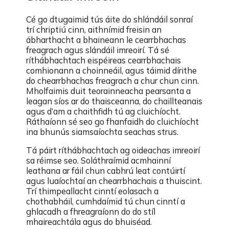
Cé go dtugaimid tús áite do shlándáil sonraí
trí chriptiú cinn, aithnímid freisin an
ábharthacht a bhaineann le cearrbhachas
freagrach agus slándáil imreoirí. Tá sé
ríthábhachtach eispéireas cearrbhachais
comhionann a choinneáil, agus táimid dírithe
do chearrbhachas freagrach a chur chun cinn.
Mholfaimis duit teorainneacha pearsanta a
leagan síos ar do thaisceanna, do chaillteanais
agus d’am a chaithfidh tú ag cluichíocht.
Ráthaíonn sé seo go fhanfaidh do cluichíocht
ina bhunús siamsaíochta seachas strus.
Tá páirt ríthábhachtach ag oideachas imreoirí
sa réimse seo. Soláthraímid acmhainní
leathana ar fáil chun cabhrú leat contúirtí
agus luaíochtaí an chearrbhachais a thuiscint.
Trí thimpeallacht cinntí eolasach a
chothabháil, cumhdaímid tú chun cinntí a
ghlacadh a fhreagraíonn do do stíl
mhaireachtála agus do bhuiséad.