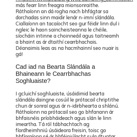
más fearr linn freagra mionsonraithe.
Ráthaíonn an dá rogha nach bhfágtar sa
dorchadas sinn maidir lenár n-imní slándála.
Ciallaíonn an tacaíocht seo gur féidir linn dul i
ngleic le haon saincheisteanna le chéile,
síocháin intinne a choinneáil agus taitneamh
a bhaint as ár dtaithí cearrbhachais.
Déanaimis leas as na hacmhainní seo nuair is
gá!
Cad iad na Bearta Slándála a
Bhaineann le Cearrbhachas
Soghluaiste?
I gcluichí soghluaiste, úsáidimid bearta
slándála daingne cosúil le prótacail chriptithe
chun ár sonraí agus ár n-idirbhearta a shlánú.
Ráthaíonn na prótacail seo go bhfanann ár
bhfaisnéis príobháideach agus slán le linn
imeartha. Tá ról tábhachtach ag
fíordheimhniú úsáideora freisin, toisc go
bhfíoraíonn sé ár bhféiniúlacht sula dtugtar