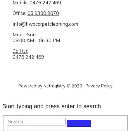
Mobile:
0476 242 469
Office:
08 9380 9070
info@hwacarpetcleaning.com
Mon - Sun
08:00 AM – 06:30 PM
Call Us
0476 242 469
Powered by
Netregistry
© 2020
|
Privacy Policy
Start typing and press enter to search
Search
…