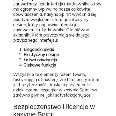
zauważamy, jest interfejs użytkownika, który
ma ogromny wpływ na nasze całkowite
doświadczenia. Kasyno Spinit wyróżnia się
pod tym względem, oferując intuicyjny
design, który poprawia interakcję i
zadowolenie użytkownika. Oto główne
składniki, które przyczyniają się do jego
przyjaznego interfejsu:
Elegancki układ
Elastyczny design
Łatwa nawigacja
Ciekawe funkcje
Wszystkie te elementy razem tworzą
fascynującą atmosferę, w której priorytetem
jest użyteczność i troska o przyjemność,
dzięki czemu sesje gier w kasynie Spinit są
zarówno płynne, jak i satysfakcjonujące.
Bezpieczeństwo i licencje w
kasynie Spinit