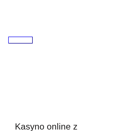
Skip
to
content
Main
Menu
Kasyno online z