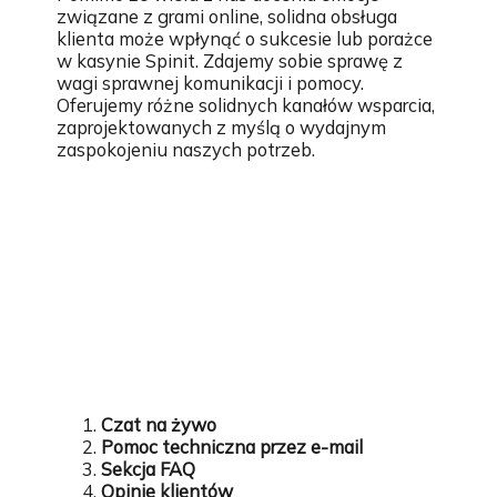
związane z grami online, solidna obsługa
klienta może wpłynąć o sukcesie lub porażce
w kasynie Spinit. Zdajemy sobie sprawę z
wagi sprawnej komunikacji i pomocy.
Oferujemy różne solidnych kanałów wsparcia,
zaprojektowanych z myślą o wydajnym
zaspokojeniu naszych potrzeb.
Czat na żywo
Pomoc techniczna przez e-mail
Sekcja FAQ
Opinie klientów