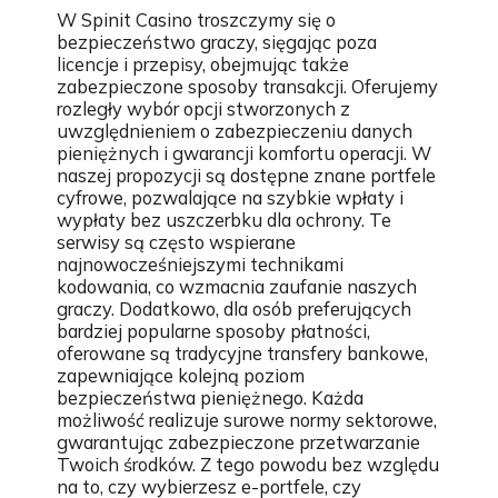
W Spinit Casino troszczymy się o
bezpieczeństwo graczy, sięgając poza
licencje i przepisy, obejmując także
zabezpieczone sposoby transakcji. Oferujemy
rozległy wybór opcji stworzonych z
uwzględnieniem o zabezpieczeniu danych
pieniężnych i gwarancji komfortu operacji. W
naszej propozycji są dostępne znane portfele
cyfrowe, pozwalające na szybkie wpłaty i
wypłaty bez uszczerbku dla ochrony. Te
serwisy są często wspierane
najnowocześniejszymi technikami
kodowania, co wzmacnia zaufanie naszych
graczy. Dodatkowo, dla osób preferujących
bardziej popularne sposoby płatności,
oferowane są tradycyjne transfery bankowe,
zapewniające kolejną poziom
bezpieczeństwa pieniężnego. Każda
możliwość realizuje surowe normy sektorowe,
gwarantując zabezpieczone przetwarzanie
Twoich środków. Z tego powodu bez względu
na to, czy wybierzesz e-portfele, czy