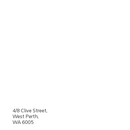
4/8 Clive Street,
West Perth,
WA 6005