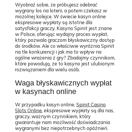
Wyobraź sobie, że próbujesz odebrać
wygrany los na loterii, a potem czekasz w
mozolnej kolejce. W świecie kasyn online
ekspresowe wypłaty są istotne dla
satysfakcji graczy. Kasyno Spinit jest znane
w Polsce, oferując wydajny proces wypłat,
który pozwala graczom błyskawiczny dostęp
do środków. Ale co właściwie wyróżnia Spinit
na tle konkurencji i jak ma to wpływ na
ogólne wrażenia z gry? Zbadajmy czynnikom,
które powodują, że to kasyno jest ulubionym
rozwiązaniem dla wielu osób.
Waga błyskawicznych wypłat
w kasynach online
W przypadku kasyn online,
Spinit Casino
Slots Online
, ekspresowe wypłaty są dla nas,
graczy, ważnym czynnikiem, który
gwarantuje nam możliwość doświadczania
wygranymi bez niepotrzebnych opóźnień.