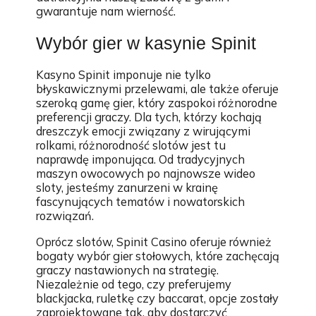
gwarantuje nam wierność.
Wybór gier w kasynie Spinit
Kasyno Spinit imponuje nie tylko
błyskawicznymi przelewami, ale także oferuje
szeroką gamę gier, który zaspokoi różnorodne
preferencji graczy. Dla tych, którzy kochają
dreszczyk emocji związany z wirującymi
rolkami, różnorodność slotów jest tu
naprawdę imponująca. Od tradycyjnych
maszyn owocowych po najnowsze wideo
sloty, jesteśmy zanurzeni w krainę
fascynujących tematów i nowatorskich
rozwiązań.
Oprócz slotów, Spinit Casino oferuje również
bogaty wybór gier stołowych, które zachęcają
graczy nastawionych na strategię.
Niezależnie od tego, czy preferujemy
blackjacka, ruletkę czy baccarat, opcje zostały
zaprojektowane tak, aby dostarczyć