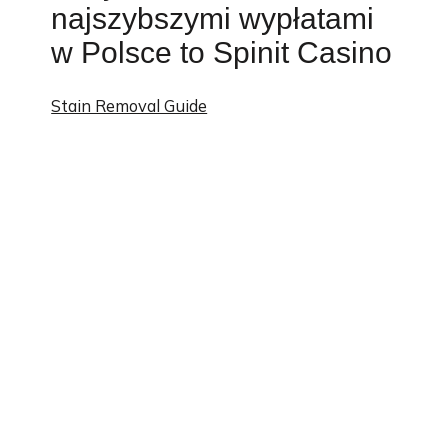
najszybszymi wypłatami
w Polsce to Spinit Casino
Stain Removal Guide