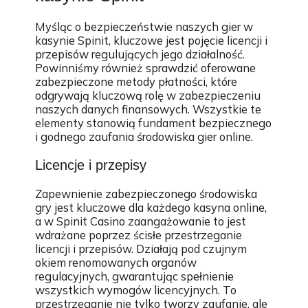
Myśląc o bezpieczeństwie naszych gier w
kasynie Spinit, kluczowe jest pojęcie licencji i
przepisów regulujących jego działalność.
Powinniśmy również sprawdzić oferowane
zabezpieczone metody płatności, które
odgrywają kluczową rolę w zabezpieczeniu
naszych danych finansowych. Wszystkie te
elementy stanowią fundament bezpiecznego
i godnego zaufania środowiska gier online.
Licencje i przepisy
Zapewnienie zabezpieczonego środowiska
gry jest kluczowe dla każdego kasyna online,
a w Spinit Casino zaangażowanie to jest
wdrażane poprzez ścisłe przestrzeganie
licencji i przepisów. Działają pod czujnym
okiem renomowanych organów
regulacyjnych, gwarantując spełnienie
wszystkich wymogów licencyjnych. To
przestrzeganie nie tylko tworzy zaufanie, ale