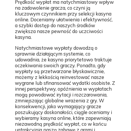
Prędkość wypłat ma natychmiastowy wpływ
na zadowolenie gracza, co czyni ją
kluczowym czynnikiem przy selekcji kasyna
online. Doceniamy ułatwienia i efektywność,
a szybki dostęp do naszych środków
zwiększa nasze pewność do uczciwości
kasyna.
Natychmiastowe wypłaty dowodzą o
sprawnie działającym systemie, co
udowadnia, że kasyno priorytetowo traktuje
oczekiwania swoich graczy. Ponadto, gdy
wypłaty są przetwarzane błyskawicznie,
możemy z lekkością reinvestować nasze
wygrane lub sfinansować wydatki osobiste. Z
innej perspektywy, opóźnienia w wypłatach
mogą powodować irytacji i rozczarowania,
zmniejszając globalne wrażenia z gry. W
konsekwencji, jako wymagający gracze
poszukujący doskonałości, ciągle oceniamy i
wybieramy kasyna online, które zapewniają
niezawodną prędkość wypłat, co w końcu
uatrakcyjnia naszą zabawę z grami i