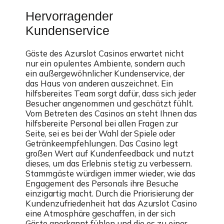
Hervorragender
Kundenservice
Gäste des Azurslot Casinos erwartet nicht
nur ein opulentes Ambiente, sondern auch
ein außergewöhnlicher Kundenservice, der
das Haus von anderen auszeichnet. Ein
hilfsbereites Team sorgt dafür, dass sich jeder
Besucher angenommen und geschätzt fühlt.
Vom Betreten des Casinos an steht Ihnen das
hilfsbereite Personal bei allen Fragen zur
Seite, sei es bei der Wahl der Spiele oder
Getränkeempfehlungen. Das Casino legt
großen Wert auf Kundenfeedback und nutzt
dieses, um das Erlebnis stetig zu verbessern.
Stammgäste würdigen immer wieder, wie das
Engagement des Personals ihre Besuche
einzigartig macht. Durch die Priorisierung der
Kundenzufriedenheit hat das Azurslot Casino
eine Atmosphäre geschaffen, in der sich
Gäste anerkannt fühlen und die es zu einer