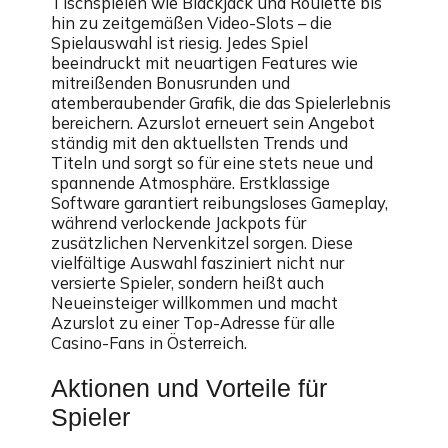
Tischspielen wie Blackjack und Roulette bis
hin zu zeitgemäßen Video-Slots – die
Spielauswahl ist riesig. Jedes Spiel
beeindruckt mit neuartigen Features wie
mitreißenden Bonusrunden und
atemberaubender Grafik, die das Spielerlebnis
bereichern. Azurslot erneuert sein Angebot
ständig mit den aktuellsten Trends und
Titeln und sorgt so für eine stets neue und
spannende Atmosphäre. Erstklassige
Software garantiert reibungsloses Gameplay,
während verlockende Jackpots für
zusätzlichen Nervenkitzel sorgen. Diese
vielfältige Auswahl fasziniert nicht nur
versierte Spieler, sondern heißt auch
Neueinsteiger willkommen und macht
Azurslot zu einer Top-Adresse für alle
Casino-Fans in Österreich.
Aktionen und Vorteile für
Spieler