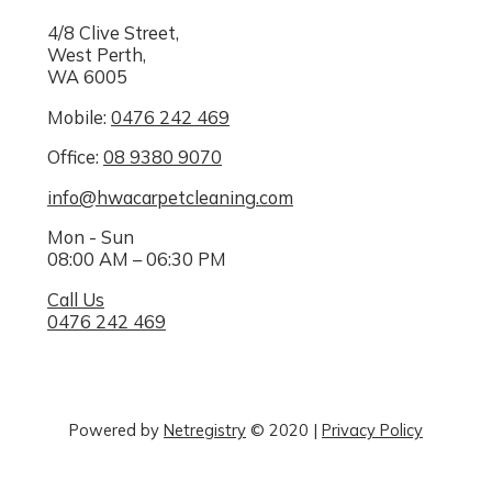
4/8 Clive Street,
West Perth,
WA 6005
Mobile:
0476 242 469
Office:
08 9380 9070
info@hwacarpetcleaning.com
Mon - Sun
08:00 AM – 06:30 PM
Call Us
0476 242 469
Powered by
Netregistry
© 2020
|
Privacy Policy