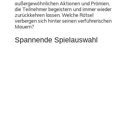
außergewöhnlichen Aktionen und Prämien,
die Teilnehmer begeistern und immer wieder
zurückkehren lassen. Welche Rätsel
verbergen sich hinter seinen verführerischen
Mauern?
Spannende Spielauswahl