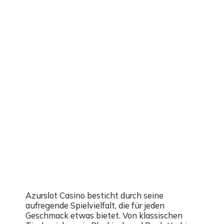
Azurslot Casino besticht durch seine
aufregende Spielvielfalt, die für jeden
Geschmack etwas bietet. Von klassischen