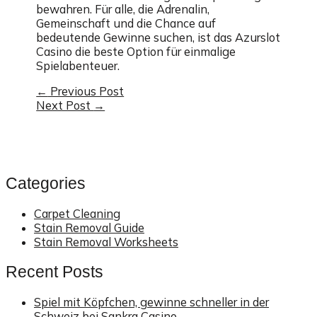
bewahren. Für alle, die Adrenalin,
Gemeinschaft und die Chance auf
bedeutende Gewinne suchen, ist das Azurslot
Casino die beste Option für einmalige
Spielabenteuer.
Post
←
Previous Post
Next Post
→
navigation
Categories
Carpet Cleaning
Stain Removal Guide
Stain Removal Worksheets
Recent Posts
Spiel mit Köpfchen, gewinne schneller in der
Schweiz bei Sankra Casino