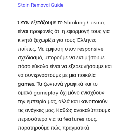
Stain Removal Guide
Όταν εξετάζουμε το Slimking Casino,
είναι προφανές ότι η εφαρμογή τους για
κινητά ξεχωρίζει για τους Έλληνες
παίκτες. Με έμφαση στον responsive
σχεδιασμό, μπορούμε να εκτιμήσουμε
πόσο εύκολο είναι να εξερευνήσουμε και
να συνεργαστούμε με μια ποικιλία
games. Τα ζωντανά γραφικά και το
ομαλό gameplay όχι μόνο ενισχύουν
την εμπειρία μας, αλλά και ικανοποιούν
τις ανάγκες μας. Καθώς ανακαλύπτουμε
περισσότερα για τα features τους,
παρατηρούμε πώς πραγματικά