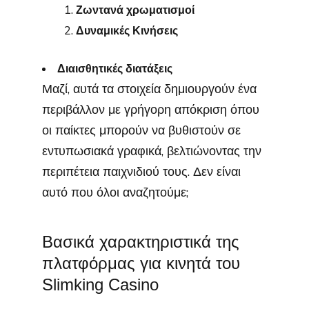
Ζωντανά χρωματισμοί
Δυναμικές Κινήσεις
Διαισθητικές διατάξεις
Μαζί, αυτά τα στοιχεία δημιουργούν ένα
περιβάλλον με γρήγορη απόκριση όπου
οι παίκτες μπορούν να βυθιστούν σε
εντυπωσιακά γραφικά, βελτιώνοντας την
περιπέτεια παιχνιδιού τους. Δεν είναι
αυτό που όλοι αναζητούμε;
Βασικά χαρακτηριστικά της
πλατφόρμας για κινητά του
Slimking Casino