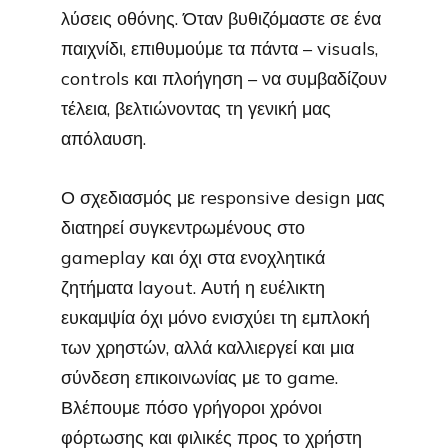
λύσεις οθόνης. Όταν βυθιζόμαστε σε ένα
παιχνίδι, επιθυμούμε τα πάντα – visuals,
controls και πλοήγηση – να συμβαδίζουν
τέλεια, βελτιώνοντας τη γενική μας
απόλαυση.
Ο σχεδιασμός με responsive design μας
διατηρεί συγκεντρωμένους στο
gameplay και όχι στα ενοχλητικά
ζητήματα layout. Αυτή η ευέλικτη
ευκαμψία όχι μόνο ενισχύει τη εμπλοκή
των χρηστών, αλλά καλλιεργεί και μια
σύνδεση επικοινωνίας με το game.
Βλέπουμε πόσο γρήγοροι χρόνοι
φόρτωσης και φιλικές προς το χρήστη