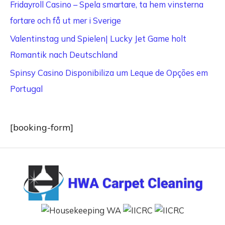
Fridayroll Casino – Spela smartare, ta hem vinsterna
fortare och få ut mer i Sverige
Valentinstag und Spielen| Lucky Jet Game holt
Romantik nach Deutschland
Spinsy Casino Disponibiliza um Leque de Opções em
Portugal
[booking-form]