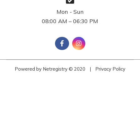
Mon - Sun
08:00 AM – 06:30 PM
Powered by
Netregistry
© 2020
|
Privacy Policy