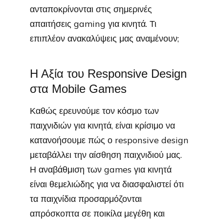
ανταποκρίνονται στις σημερινές
απαιτήσεις gaming για κινητά. Τι
επιπλέον ανακαλύψεις μας αναμένουν;
Η Αξία του Responsive Design
στα Mobile Games
Καθώς ερευνούμε τον κόσμο των
παιχνιδιών για κινητά, είναι κρίσιμο να
κατανοήσουμε πώς ο responsive design
μεταβάλλει την αίσθηση παιχνιδιού μας.
Η αναβάθμιση των games για κινητά
είναι θεμελιώδης για να διασφαλιστεί ότι
τα παιχνίδια προσαρμόζονται
απρόσκοπτα σε ποικίλα μεγέθη και