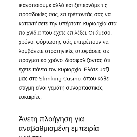
ικανοποιούμε αλλά και ξεπερνάμε τις
προσδοκίες σας, επιτρέποντάς σας να
κατακτήσετε την υπέρτατη κυριαρχία στα
παιχνίδια που έχετε επιλέξει. Οι άμεσοι
χρόνοι φόρτωσης σάς επιτρέπουν να
λαμβάνετε στρατηγικές αποφάσεις σε
πραγματικό χρόνο, διασφαλίζοντας ότι
έχετε πάντα τον κυριαρχία. Ελάτε μαζί
μας στο Slimking Casino, όπου κάθε
στιγμή είναι γεμάτη συναρπαστικές
ευκαιρίες.
Άνετη πλοήγηση για
αναβαθμισμένη εμπειρία