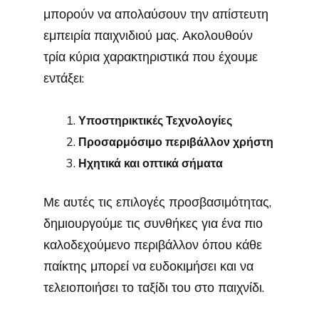
μπορούν να απολαύσουν την απίστευτη
εμπειρία παιχνιδιού μας. Ακολουθούν
τρία κύρια χαρακτηριστικά που έχουμε
εντάξει:
Υποστηρικτικές Τεχνολογίες
Προσαρμόσιμο περιβάλλον χρήστη
Ηχητικά και οπτικά σήματα
Με αυτές τις επιλογές προσβασιμότητας,
δημιουργούμε τις συνθήκες για ένα πιο
καλοδεχούμενο περιβάλλον όπου κάθε
παίκτης μπορεί να ευδοκιμήσει και να
τελειοποιήσει το ταξίδι του στο παιχνίδι.