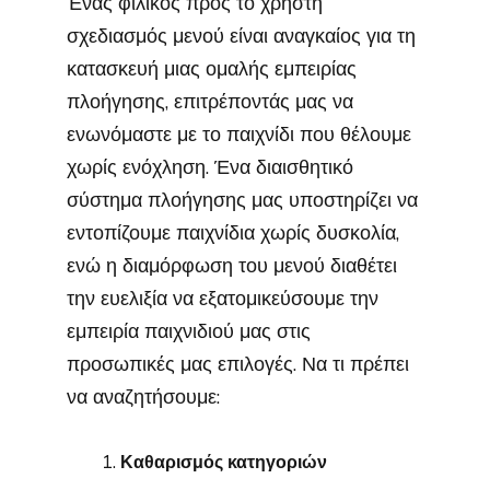
Ένας φιλικός προς το χρήστη
σχεδιασμός μενού είναι αναγκαίος για τη
κατασκευή μιας ομαλής εμπειρίας
πλοήγησης, επιτρέποντάς μας να
ενωνόμαστε με το παιχνίδι που θέλουμε
χωρίς ενόχληση. Ένα διαισθητικό
σύστημα πλοήγησης μας υποστηρίζει να
εντοπίζουμε παιχνίδια χωρίς δυσκολία,
ενώ η διαμόρφωση του μενού διαθέτει
την ευελιξία να εξατομικεύσουμε την
εμπειρία παιχνιδιού μας στις
προσωπικές μας επιλογές. Να τι πρέπει
να αναζητήσουμε:
Καθαρισμός κατηγοριών