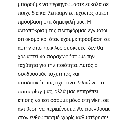
μπορούμε να περιηγούμαστε εύκολα σε
παιχνίδια και λειτουργίες, έχοντας άμεση
πρόσβαση στα δημοφιλή μας. Η
ανταπόκριση της πλατφόρμας εγγυάται
ότι ακόμα και όταν έχουμε πρόσβαση σε
αυτήν από ποικίλες συσκευές, δεν θα
χρειαστεί να παραχωρήσουμε την
ταχύτητα για την ποιότητα. Αυτός ο
συνδυασμός ταχύτητας και
αποδοτικότητας όχι μόνο βελτιώνει το
gameplay μας, αλλά μας επιτρέπει
επίσης να εστιάσουμε μόνο στη νίκη, σε
αντίθεση να περιμένουμε. Ας εισέλθουμε
στον ενθουσιασμό χωρίς καθυστέρηση!