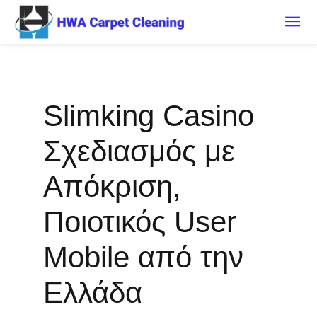
Mai
Me
Slimking Casino
Σχεδιασμός με
Απόκριση,
Ποιοτικός User
Mobile από την
Ελλάδα