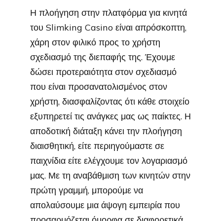
Η πλοήγηση στην πλατφόρμα για κινητά
του Slimking Casino είναι απρόσκοπτη,
χάρη στον φιλικό προς το χρήστη
σχεδιασμό της διεπαφής της. Έχουμε
δώσει προτεραιότητα στον σχεδιασμό
που είναι προσανατολισμένος στον
χρήστη, διασφαλίζοντας ότι κάθε στοιχείο
εξυπηρετεί τις ανάγκες μας ως παίκτες. Η
αποδοτική διάταξη κάνει την πλοήγηση
διαισθητική, είτε περιηγούμαστε σε
παιχνίδια είτε ελέγχουμε τον λογαριασμό
μας. Με τη αναβάθμιση των κινητών στην
πρώτη γραμμή, μπορούμε να
απολαύσουμε μια άψογη εμπειρία που
προσαρμόζεται όμορφα σε διαφορετικά