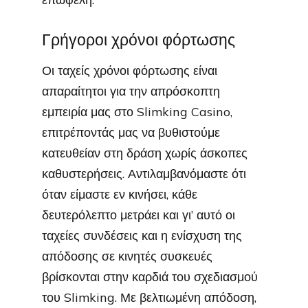
Γρήγοροι χρόνοι φόρτωσης
Οι ταχείς χρόνοι φόρτωσης είναι
απαραίτητοι για την απρόσκοπτη
εμπειρία μας στο Slimking Casino,
επιτρέποντάς μας να βυθιστούμε
κατευθείαν στη δράση χωρίς άσκοπες
καθυστερήσεις. Αντιλαμβανόμαστε ότι
όταν είμαστε εν κινήσει, κάθε
δευτερόλεπτο μετράει και γι’ αυτό οι
ταχείες συνδέσεις και η ενίσχυση της
απόδοσης σε κινητές συσκευές
βρίσκονται στην καρδιά του σχεδιασμού
του Slimking. Με βελτιωμένη απόδοση,