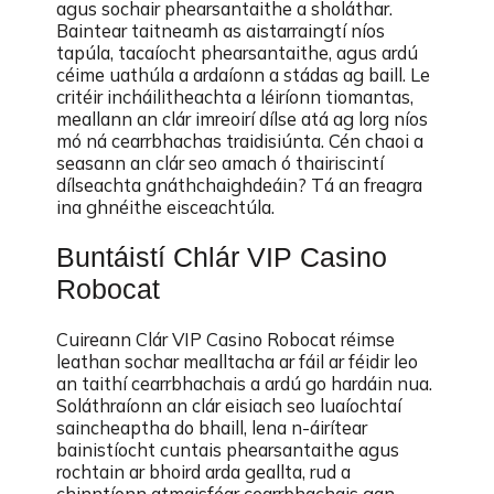
agus sochair phearsantaithe a sholáthar.
Baintear taitneamh as aistarraingtí níos
tapúla, tacaíocht phearsantaithe, agus ardú
céime uathúla a ardaíonn a stádas ag baill. Le
critéir incháilitheachta a léiríonn tiomantas,
meallann an clár imreoirí dílse atá ag lorg níos
mó ná cearrbhachas traidisiúnta. Cén chaoi a
seasann an clár seo amach ó thairiscintí
dílseachta gnáthchaighdeáin? Tá an freagra
ina ghnéithe eisceachtúla.
Buntáistí Chlár VIP Casino
Robocat
Cuireann Clár VIP Casino Robocat réimse
leathan sochar mealltacha ar fáil ar féidir leo
an taithí cearrbhachais a ardú go hardáin nua.
Soláthraíonn an clár eisiach seo luaíochtaí
saincheaptha do bhaill, lena n-áirítear
bainistíocht cuntais phearsantaithe agus
rochtain ar bhoird arda geallta, rud a
chinntíonn atmaisféar cearrbhachais gan