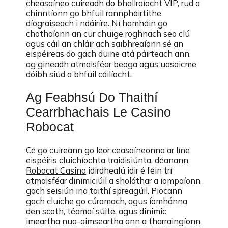
cheasaíneo cuireadh do bhallraíocht VIP, rud a
chinntíonn go bhfuil rannpháirtithe
díograiseach i ndáiríre. Ní hamháin go
chothaíonn an cur chuige roghnach seo clú
agus cáil an chláir ach saibhreaíonn sé an
eispéireas do gach duine atá páirteach ann,
ag gineadh atmaisféar beoga agus uasaicme
dóibh siúd a bhfuil cáilíocht.
Ag Feabhsú Do Thaithí
Cearrbhachais Le Casino
Robocat
Cé go cuireann go leor ceasaíneonna ar líne
eispéiris cluichíochta traidisiúnta, déanann
Robocat Casino
idirdhealú idir é féin trí
atmaisféar dinimiciúil a sholáthar a iompaíonn
gach seisiún ina taithí spreagúil. Piocann
gach cluiche go cúramach, agus íomhánna
den scoth, téamaí súite, agus dinimic
imeartha nua-aimseartha ann a tharraingíonn