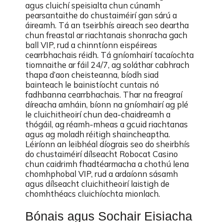
agus cluichí speisialta chun cúnamh
pearsantaithe do chustaiméirí gan sárú a
áireamh. Tá an tseirbhís aireach seo deartha
chun freastal ar riachtanais shonracha gach
ball VIP, rud a chinntíonn eispéireas
cearrbhachais réidh. Tá gníomhairí tacaíochta
tiomnaithe ar fáil 24/7, ag soláthar cabhrach
thapa d’aon cheisteanna, bíodh siad
bainteach le bainistíocht cuntais nó
fadhbanna cearrbhachais. Thar na freagraí
díreacha amháin, bíonn na gníomhairí ag plé
le cluichitheoirí chun dea-chaidreamh a
thógáil, ag réamh-mheas a gcuid riachtanas
agus ag moladh réitigh shaincheaptha.
Léiríonn an leibhéal díograis seo do sheirbhís
do chustaiméirí dílseacht Robocat Casino
chun caidrimh fhadtéarmacha a chothú lena
chomhphobal VIP, rud a ardaíonn sásamh
agus dílseacht cluichitheoirí laistigh de
chomhthéacs cluichíochta mionlach.
Bónais agus Sochair Eisiacha