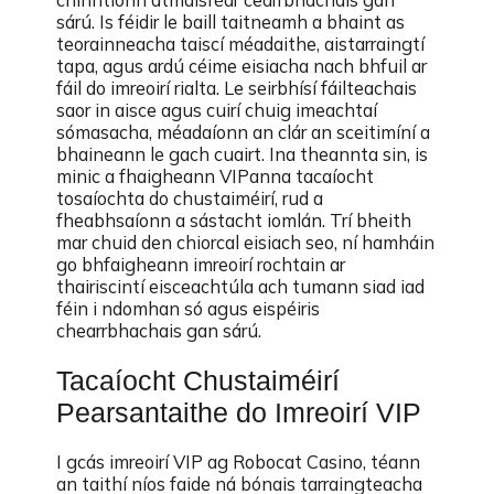
sárú. Is féidir le baill taitneamh a bhaint as
teorainneacha taiscí méadaithe, aistarraingtí
tapa, agus ardú céime eisiacha nach bhfuil ar
fáil do imreoirí rialta. Le seirbhísí fáilteachais
saor in aisce agus cuirí chuig imeachtaí
sómasacha, méadaíonn an clár an sceitimíní a
bhaineann le gach cuairt. Ina theannta sin, is
minic a fhaigheann VIPanna tacaíocht
tosaíochta do chustaiméirí, rud a
fheabhsaíonn a sástacht iomlán. Trí bheith
mar chuid den chiorcal eisiach seo, ní hamháin
go bhfaigheann imreoirí rochtain ar
thairiscintí eisceachtúla ach tumann siad iad
féin i ndomhan só agus eispéiris
chearrbhachais gan sárú.
Tacaíocht Chustaiméirí
Pearsantaithe do Imreoirí VIP
I gcás imreoirí VIP ag Robocat Casino, téann
an taithí níos faide ná bónais tarraingteacha