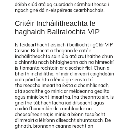
dóibh siúd atá ag cuardach sármhaitheasa i
ngach gné dá n-eispéireas cearrbhachais.
Critéir Incháilitheachta le
haghaidh Ballraíochta VIP
Is féidearthacht eisiach í baillíocht i gClár VIP
Casino Robocat a thagann le critéir
incháilitheachta sainiúla atá cruthaithe chun
a chinntiú nach bhfaigheann ach na himreoirí
is tiomanta rochtain ar a sochair fial. Chun a
bheith incháilithe, ní mór d’imreoirí caighdeáin
arda páirtíochta a léiriú go seasta trí
thairseacha imeartha íosta a chomhlíonadh,
atá socraithe go minic ar méideanna geallta
agus minicíocht imeartha. Ina theannta sin, is
gnéithe tábhachtacha iad dílseacht agus
cuidiú fhoriomlán do comhluadar an
cheasaíneonna; is minic a bíonn tosaíocht
d’imreoirí a léiríonn dílseacht shuntasach. De
ghnáth, bronnann ceannaireacht an