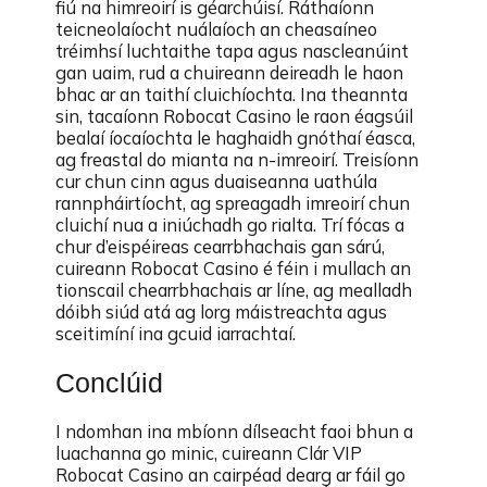
fiú na himreoirí is géarchúisí. Ráthaíonn
teicneolaíocht nuálaíoch an cheasaíneo
tréimhsí luchtaithe tapa agus nascleanúint
gan uaim, rud a chuireann deireadh le haon
bhac ar an taithí cluichíochta. Ina theannta
sin, tacaíonn Robocat Casino le raon éagsúil
bealaí íocaíochta le haghaidh gnóthaí éasca,
ag freastal do mianta na n-imreoirí. Treisíonn
cur chun cinn agus duaiseanna uathúla
rannpháirtíocht, ag spreagadh imreoirí chun
cluichí nua a iniúchadh go rialta. Trí fócas a
chur d’eispéireas cearrbhachais gan sárú,
cuireann Robocat Casino é féin i mullach an
tionscail chearrbhachais ar líne, ag mealladh
dóibh siúd atá ag lorg máistreachta agus
sceitimíní ina gcuid iarrachtaí.
Conclúid
I ndomhan ina mbíonn dílseacht faoi bhun a
luachanna go minic, cuireann Clár VIP
Robocat Casino an cairpéad dearg ar fáil go