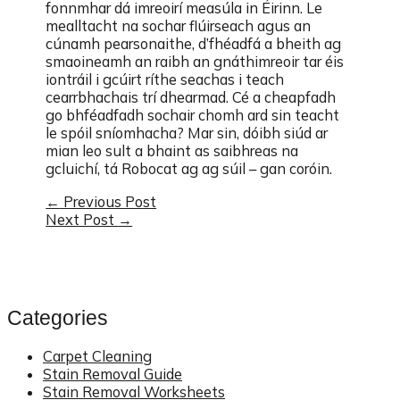
fonnmhar dá imreoirí measúla in Éirinn. Le
mealltacht na sochar flúirseach agus an
cúnamh pearsonaithe, d’fhéadfá a bheith ag
smaoineamh an raibh an gnáthimreoir tar éis
iontráil i gcúirt ríthe seachas i teach
cearrbhachais trí dhearmad. Cé a cheapfadh
go bhféadfadh sochair chomh ard sin teacht
le spóil sníomhacha? Mar sin, dóibh siúd ar
mian leo sult a bhaint as saibhreas na
gcluichí, tá Robocat ag ag súil – gan coróin.
Post
←
Previous Post
Next Post
→
navigation
Categories
Carpet Cleaning
Stain Removal Guide
Stain Removal Worksheets