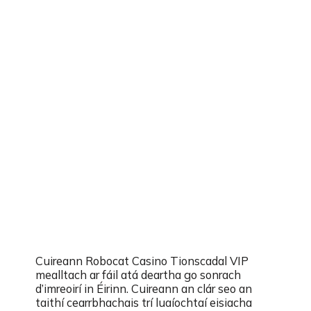
Cuireann Robocat Casino Tionscadal VIP
mealltach ar fáil atá deartha go sonrach
d’imreoirí in Éirinn. Cuireann an clár seo an
taithí cearrbhachais trí luaíochtaí eisiacha