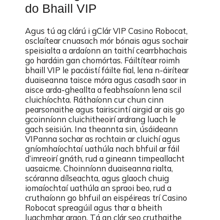
do Bhaill VIP
Agus tú ag clárú i gClár VIP Casino Robocat,
osclaítear cnuasach mór bónais agus sochair
speisialta a ardaíonn an taithí cearrbhachais
go hardáin gan chomórtas. Fáiltítear roimh
bhaill VIP le pacáistí fáilte fial, lena n-áirítear
duaiseanna taisce móra agus casadh saor in
aisce arda-gheallta a feabhsaíonn lena scil
cluichíochta. Ráthaíonn cur chun cinn
pearsonaithe agus tairiscintí airgid ar ais go
gcoinníonn cluichitheoirí ardrang luach le
gach seisiún. Ina theannta sin, úsáideann
VIPanna sochar as rochtain ar cluichí agus
gníomhaíochtaí uathúla nach bhfuil ar fáil
d’imreoirí gnáth, rud a gineann timpeallacht
uasaicme. Choinníonn duaiseanna rialta,
scóranna dílseachta, agus glaoch chuig
iomaíochtaí uathúla an spraoi beo, rud a
cruthaíonn go bhfuil an eispéireas trí Casino
Robocat spreagúil agus thar a bheith
luachmhar araon. Tá an clár seo cruthaithe