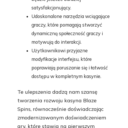
satysfakcjonujący.
Udoskonalone narzędzia wciągające
graczy, które pomagają stworzyć
dynamiczną społeczność graczy i
motywują do interakcji.
Użytkownikowi przyjazne
modyfikacje interfejsu, które
poprawiają poruszanie się i łatwość
dostępu w kompletnym kasynie.
Te ulepszenia dadzą nam szansę
tworzenia rozwoju kasyna Blaze
Spins, równocześnie doświadczając
zmodernizowanym doświadczeniem
gry, które stawia na pierwszym