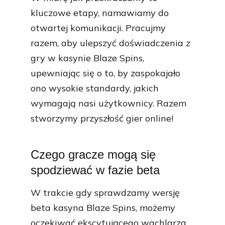
kluczowe etapy, namawiamy do
otwartej komunikacji. Pracujmy
razem, aby ulepszyć doświadczenia z
gry w kasynie Blaze Spins,
upewniając się o to, by zaspokajało
ono wysokie standardy, jakich
wymagają nasi użytkownicy. Razem
stworzymy przyszłość gier online!
Czego gracze mogą się
spodziewać w fazie beta
W trakcie gdy sprawdzamy wersję
beta kasyna Blaze Spins, możemy
oczekiwać ekscytującego wachlarza