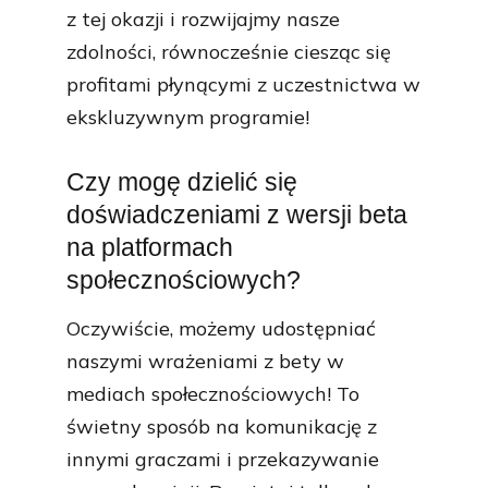
z tej okazji i rozwijajmy nasze
zdolności, równocześnie ciesząc się
profitami płynącymi z uczestnictwa w
ekskluzywnym programie!
Czy mogę dzielić się
doświadczeniami z wersji beta
na platformach
społecznościowych?
Oczywiście, możemy udostępniać
naszymi wrażeniami z bety w
mediach społecznościowych! To
świetny sposób na komunikację z
innymi graczami i przekazywanie