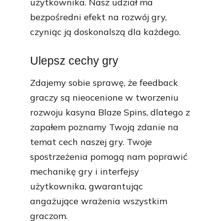
użytkownika. Nasz udział ma
bezpośredni efekt na rozwój gry,
czyniąc ją doskonalszą dla każdego.
Ulepsz cechy gry
Zdajemy sobie sprawę, że feedback
graczy są nieocenione w tworzeniu
rozwoju kasyna Blaze Spins, dlatego z
zapałem poznamy Twoją zdanie na
temat cech naszej gry. Twoje
spostrzeżenia pomogą nam poprawić
mechanikę gry i interfejsy
użytkownika, gwarantując
angażujące wrażenia wszystkim
graczom.