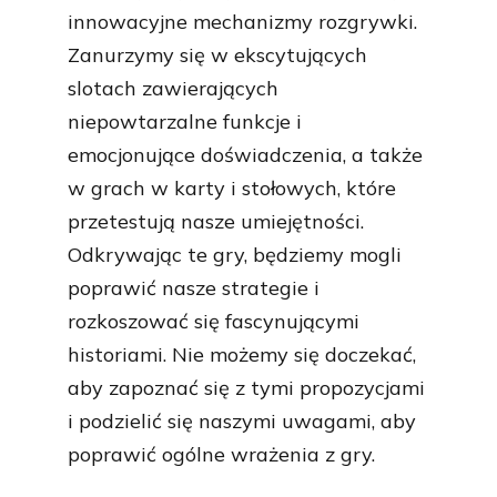
innowacyjne mechanizmy rozgrywki.
Zanurzymy się w ekscytujących
slotach zawierających
niepowtarzalne funkcje i
emocjonujące doświadczenia, a także
w grach w karty i stołowych, które
przetestują nasze umiejętności.
Odkrywając te gry, będziemy mogli
poprawić nasze strategie i
rozkoszować się fascynującymi
historiami. Nie możemy się doczekać,
aby zapoznać się z tymi propozycjami
i podzielić się naszymi uwagami, aby
poprawić ogólne wrażenia z gry.