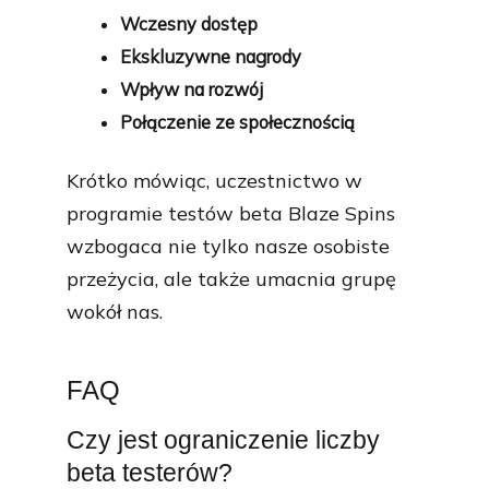
Wczesny dostęp
Ekskluzywne nagrody
Wpływ na rozwój
Połączenie ze społecznością
Krótko mówiąc, uczestnictwo w
programie testów beta Blaze Spins
wzbogaca nie tylko nasze osobiste
przeżycia, ale także umacnia grupę
wokół nas.
FAQ
Czy jest ograniczenie liczby
beta testerów?