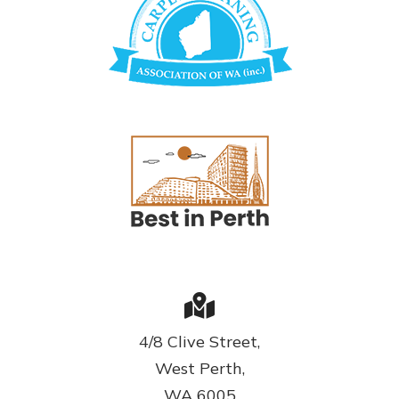
4/8 Clive Street,
West Perth,
WA 6005