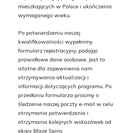
mieszkających w Polsce i ukończenia
wymaganego wieku.
Po potwierdzeniu naszej
kwalifikowalności wypełnimy
formularz rejestracyjny, podając
prawidłowe dane osobowe. Jest to
istotne dla zapewnienia nam
otrzymywania aktualizacji i
informacji dotyczących programu. Po
przesłaniu formularza prosimy o
śledzenie naszej poczty e-mail w celu
otrzymania potwierdzenia i
otrzymania kolejnych wskazówek od
ekipy Blaze Spins.