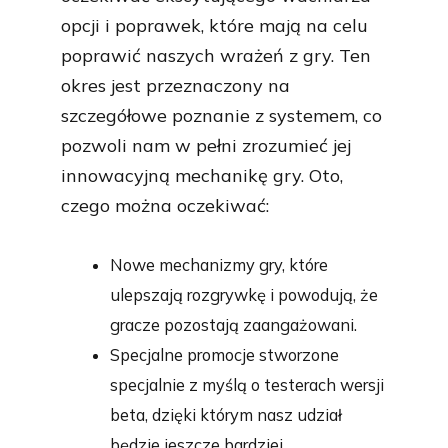
opcji i poprawek, które mają na celu
poprawić naszych wrażeń z gry. Ten
okres jest przeznaczony na
szczegółowe poznanie z systemem, co
pozwoli nam w pełni zrozumieć jej
innowacyjną mechanikę gry. Oto,
czego można oczekiwać:
Nowe mechanizmy gry, które
ulepszają rozgrywkę i powodują, że
gracze pozostają zaangażowani.
Specjalne promocje stworzone
specjalnie z myślą o testerach wersji
beta, dzięki którym nasz udział
będzie jeszcze bardziej