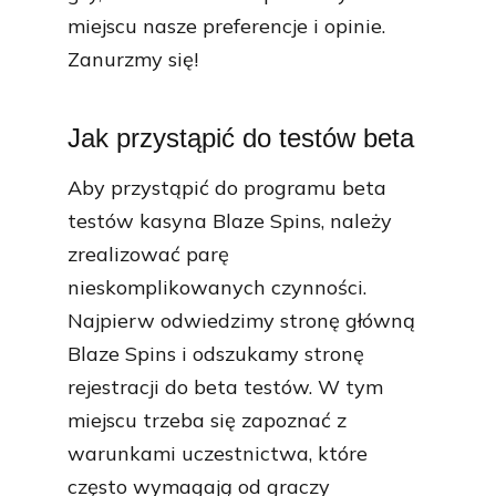
miejscu nasze preferencje i opinie.
Zanurzmy się!
Jak przystąpić do testów beta
Aby przystąpić do programu beta
testów kasyna Blaze Spins, należy
zrealizować parę
nieskomplikowanych czynności.
Najpierw odwiedzimy stronę główną
Blaze Spins i odszukamy stronę
rejestracji do beta testów. W tym
miejscu trzeba się zapoznać z
warunkami uczestnictwa, które
często wymagają od graczy