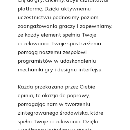
platformę. Dzięki aktywnemu
uczestnictwu podnosimy poziom
zaangażowania graczy i zapewniamy,
że każdy element spełnia Twoje
oczekiwania. Twoje spostrzeżenia
pomogą naszemu zespołowi
programistów w udoskonaleniu
mechaniki gry i designu interfejsu.
Każda przekazana przez Ciebie
opinia, to okazja do poprawy,
pomagając nam w tworzeniu
zintegrowanego środowiska, które
spełni Twoje oczekiwania. Dzięki