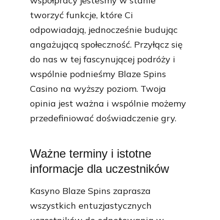
współpracy jesteśmy w stanie
tworzyć funkcje, które Ci
odpowiadają, jednocześnie budując
angażującą społeczność. Przyłącz się
do nas w tej fascynującej podróży i
wspólnie podnieśmy Blaze Spins
Casino na wyższy poziom. Twoja
opinia jest ważna i wspólnie możemy
przedefiniować doświadczenie gry.
Ważne terminy i istotne
informacje dla uczestników
Kasyno Blaze Spins zaprasza
wszystkich entuzjastycznych