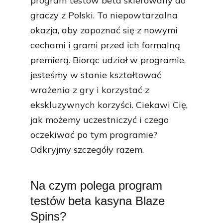
program testów beta skierowany do
graczy z Polski. To niepowtarzalna
okazja, aby zapoznać się z nowymi
cechami i grami przed ich formalną
premierą. Biorąc udział w programie,
jesteśmy w stanie kształtować
wrażenia z gry i korzystać z
ekskluzywnych korzyści. Ciekawi Cię,
jak możemy uczestniczyć i czego
oczekiwać po tym programie?
Odkryjmy szczegóły razem.
Na czym polega program
testów beta kasyna Blaze
Spins?