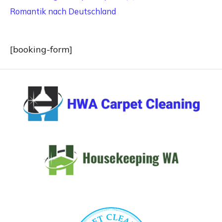
Romantik nach Deutschland
[booking-form]