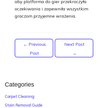
aby platforma do gier przekroczyła
oczekiwania i zapewniła wszystkim
graczom przyjemne wrażenia.
Post
←
Previous
Next Post
navigation
Post
→
Categories
Carpet Cleaning
Stain Removal Guide