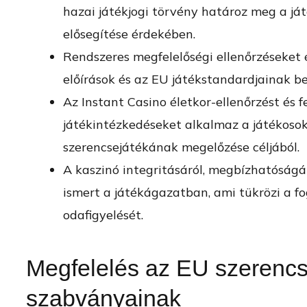
hazai játékjogi törvény határoz meg a j
elősegítése érdekében.
Rendszeres megfelelőségi ellenőrzéseket 
előírások és az EU játékstandardjainak be
Az Instant Casino életkor-ellenőrzést és f
játékintézkedéseket alkalmaz a játékosok
szerencsejátékának megelőzése céljából.
A kaszinó integritásáról, megbízhatóságár
ismert a játékágazatban, ami tükrözi a f
odafigyelését.
Megfelelés az EU szerencs
szabványainak