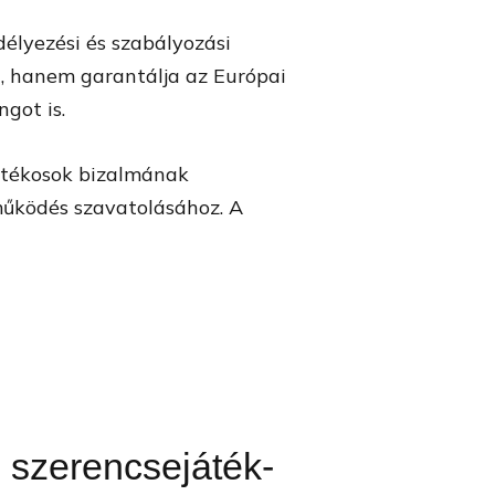
lyezési és szabályozási
a, hanem garantálja az Európai
got is.
átékosok bizalmának
működés szavatolásához. A
 szerencsejáték-