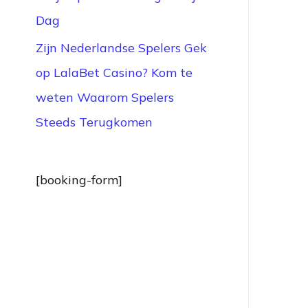
Dag
Zijn Nederlandse Spelers Gek
op LalaBet Casino? Kom te
weten Waarom Spelers
Steeds Terugkomen
[booking-form]