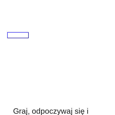
Skip
to
content
Main
Menu
Graj, odpoczywaj się i