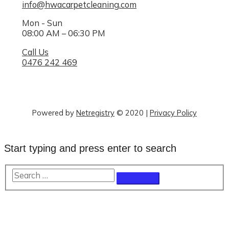
info@hwacarpetcleaning.com
Mon - Sun
08:00 AM – 06:30 PM
Call Us
0476 242 469
Powered by
Netregistry
© 2020
|
Privacy Policy
Start typing and press enter to search
Search
…
Scroll
to
Top