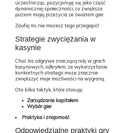
uczestnicząc, pozycjonuję się jako część
dynamicznej społeczności, co zwiększa
poziom mojej przeżycia ze światem gier.
Zaufaj mi, nie możesz tego przegapić!
Strategie zwyciężania w
kasynie
Choć los odgrywa znaczącą rolę w grach
kasynowych, odkryłem, że wykorzystanie
konkretnych strategii może znacznie
zwiększyć moje możliwości na wygraną.
Oto kilka taktyk, które stosuję:
Zarządzanie kapitałem
Wybór gier
Praktyka i znajomość
Odpowiedzialne praktyki gry