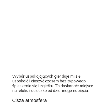
Wybór uspokajających gier daje mi się
uspokoić i cieszyć czasem bez typowego
śpieszenia się i zgiełku. To doskonałe miejsce
na relaks i ucieczkę od dziennego napięcia.
Cisza atmosfera