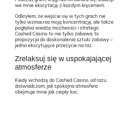
we mnie ekscytację z każdym kręceniem.
Odkryłem, że wejście się w tych grach nie
tylko wzmacnia moją koncentrację, ale także
pogłębia wiedzę możliwości i strategii.
Cashed Casino to nie tylko zabawa; to
propozycja do doskonalenia sztuki zabawy –
jedno ekscytujące przeżycie na raz.
Zrelaksuj się w uspokajającej
atmosferze
Kiedy wchodzę do Cashed Casino, od razu
doświadczam, jak spokojna atmosfera
obejmuje mnie jak ciepły koc.