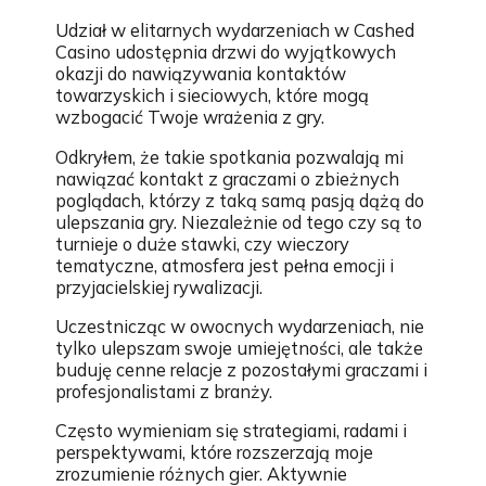
Udział w elitarnych wydarzeniach w Cashed
Casino udostępnia drzwi do wyjątkowych
okazji do nawiązywania kontaktów
towarzyskich i sieciowych, które mogą
wzbogacić Twoje wrażenia z gry.
Odkryłem, że takie spotkania pozwalają mi
nawiązać kontakt z graczami o zbieżnych
poglądach, którzy z taką samą pasją dążą do
ulepszania gry. Niezależnie od tego czy są to
turnieje o duże stawki, czy wieczory
tematyczne, atmosfera jest pełna emocji i
przyjacielskiej rywalizacji.
Uczestnicząc w owocnych wydarzeniach, nie
tylko ulepszam swoje umiejętności, ale także
buduję cenne relacje z pozostałymi graczami i
profesjonalistami z branży.
Często wymieniam się strategiami, radami i
perspektywami, które rozszerzają moje
zrozumienie różnych gier. Aktywnie