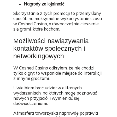
Nagrody za lojalność
Skorzystanie z tych promocji to przemyślany
sposób na maksymalne wykorzystanie czasu
w Cashed Casino, a równocześnie cieszenie
się grami, które kocham.
Możliwości nawiązywania
kontaktów społecznych i
networkingowych
W Cashed Casino odkryłem, że nie chodzi
tylko o gry; to wspaniałe miejsce do interakcji
z innymi graczami.
Uwielbiam brać udział w elitarnych
wydarzeniach, na których mogę poznawać
nowych przyjaciół i wymieniać się
doświadczeniami.
Atmosfera towarzyska naprawdę poprawia