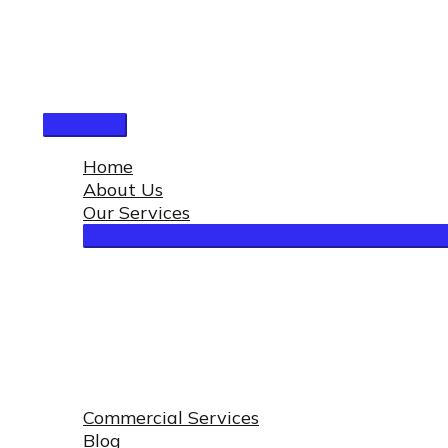
Skip
to
content
Main
Menu
Home
About Us
Our Services
Commercial Services
Blog