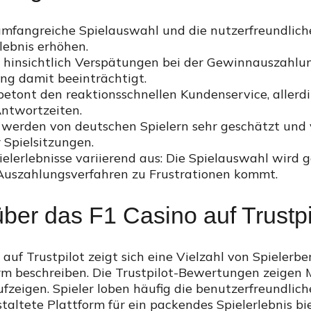
umfangreiche Spielauswahl und die nutzerfreundlich
lebnis erhöhen.
 hinsichtlich Verspätungen bei der Gewinnauszahlun
ung damit beeinträchtigt.
etont den reaktionsschnellen Kundenservice, allerd
Antwortzeiten.
werden von deutschen Spielern sehr geschätzt und 
 Spielsitzungen.
elerlebnisse variierend aus: Die Spielauswahl wird 
 Auszahlungsverfahren zu Frustrationen kommt.
r das F1 Casino auf Trustpi
uf Trustpilot zeigt sich eine Vielzahl von Spielerber
orm beschreiben. Die Trustpilot-Bewertungen zeigen 
zeigen. Spieler loben häufig die benutzerfreundlich
staltete Plattform für ein packendes Spielerlebnis b