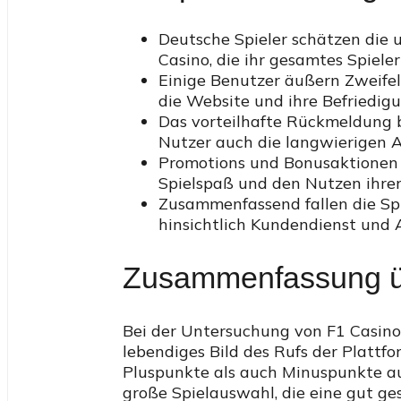
Deutsche Spieler schätzen die 
Casino, die ihr gesamtes Spieler
Einige Benutzer äußern Zweifel
die Website und ihre Befriedig
Das vorteilhafte Rückmeldung b
Nutzer auch die langwierigen 
Promotions und Bonusaktionen 
Spielspaß und den Nutzen ihrer
Zusammenfassend fallen die Spi
hinsichtlich Kundendienst und
Zusammenfassung übe
Bei der Untersuchung von F1 Casino a
lebendiges Bild des Rufs der Plattf
Pluspunkte als auch Minuspunkte auf
große Spielauswahl, die eine gut ge