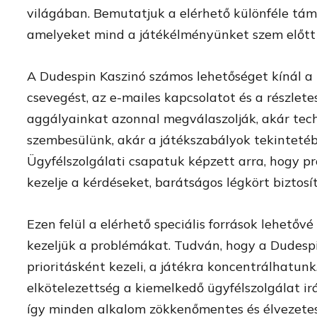
világában. Bemutatjuk a elérhető különféle tám
amelyeket mind a játékélményünket szem előtt 
A Dudespin Kaszinó számos lehetőséget kínál a 
csevegést, az e-mailes kapcsolatot és a részletes
aggályainkat azonnal megválaszolják, akár tec
szembesülünk, akár a játékszabályok tekintetéb
Ügyfélszolgálati csapatuk képzett arra, hogy pr
kezelje a kérdéseket, barátságos légkört biztosí
Ezen felül a elérhető speciális források lehetőv
kezeljük a problémákat. Tudván, hogy a Dudesp
prioritásként kezeli, a játékra koncentrálhatun
elkötelezettség a kiemelkedő ügyfélszolgálat ir
így minden alkalom zökkenőmentes és élvezetes