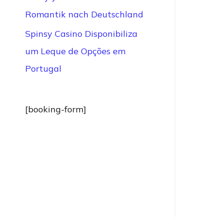
Romantik nach Deutschland
Spinsy Casino Disponibiliza
um Leque de Opções em
Portugal
[booking-form]