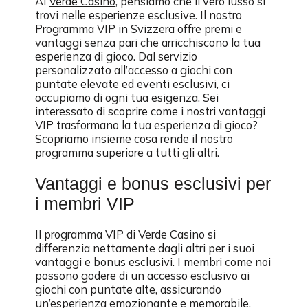
Al
Verde Casino
, pensiamo che il vero lusso si
trovi nelle esperienze esclusive. Il nostro
Programma VIP in Svizzera offre premi e
vantaggi senza pari che arricchiscono la tua
esperienza di gioco. Dal servizio
personalizzato all’accesso a giochi con
puntate elevate ed eventi esclusivi, ci
occupiamo di ogni tua esigenza. Sei
interessato di scoprire come i nostri vantaggi
VIP trasformano la tua esperienza di gioco?
Scopriamo insieme cosa rende il nostro
programma superiore a tutti gli altri.
Vantaggi e bonus esclusivi per
i membri VIP
Il programma VIP di Verde Casino si
differenzia nettamente dagli altri per i suoi
vantaggi e bonus esclusivi. I membri come noi
possono godere di un accesso esclusivo ai
giochi con puntate alte, assicurando
un’esperienza emozionante e memorabile.