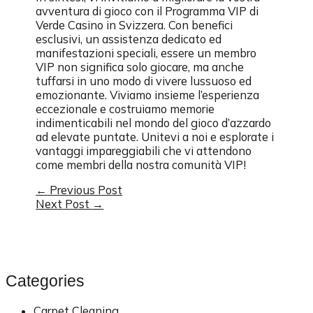
avventura di gioco con il Programma VIP di
Verde Casino in Svizzera. Con benefici
esclusivi, un assistenza dedicato ed
manifestazioni speciali, essere un membro
VIP non significa solo giocare, ma anche
tuffarsi in uno modo di vivere lussuoso ed
emozionante. Viviamo insieme l’esperienza
eccezionale e costruiamo memorie
indimenticabili nel mondo del gioco d’azzardo
ad elevate puntate. Unitevi a noi e esplorate i
vantaggi impareggiabili che vi attendono
come membri della nostra comunità VIP!
Post
←
Previous Post
Next Post
→
navigation
Categories
Carpet Cleaning