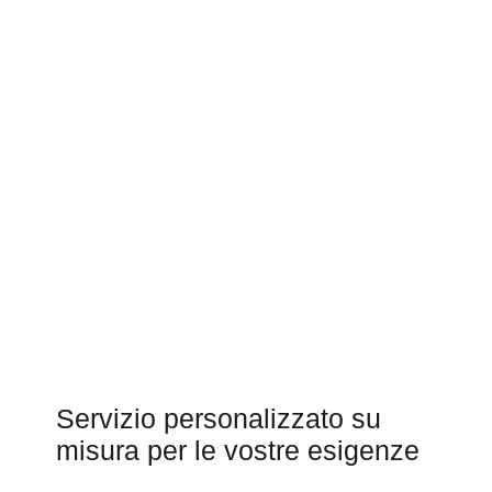
Servizio personalizzato su
misura per le vostre esigenze