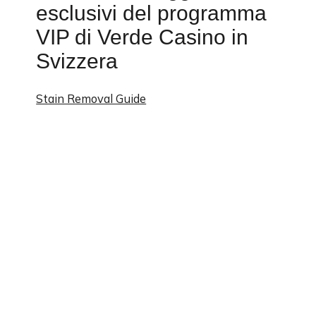
esclusivi del programma
VIP di Verde Casino in
Svizzera
Stain Removal Guide