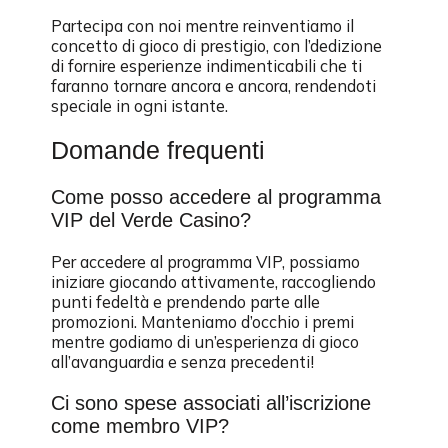
Partecipa con noi mentre reinventiamo il
concetto di gioco di prestigio, con l’dedizione
di fornire esperienze indimenticabili che ti
faranno tornare ancora e ancora, rendendoti
speciale in ogni istante.
Domande frequenti
Come posso accedere al programma
VIP del Verde Casino?
Per accedere al programma VIP, possiamo
iniziare giocando attivamente, raccogliendo
punti fedeltà e prendendo parte alle
promozioni. Manteniamo d’occhio i premi
mentre godiamo di un’esperienza di gioco
all’avanguardia e senza precedenti!
Ci sono spese associati all’iscrizione
come membro VIP?