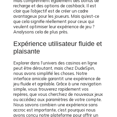
mais comprennent également des bonus de
recharge et des options de cashback. Il est
clair que l’objectif est de créer un cadre
avantageux pour les joueurs. Mais qu’est-ce
que cela signifie réellement pour ceux qui
veulent optimiser leur expérience de jeu ?
Analysons cela de plus près.
Expérience utilisateur fluide et
plaisante
Explorer dans l’univers des casinos en ligne
peut être déroutant, mais chez DudeSpin,
nous avons simplifié les choses. Notre
interface amicale garantit une expérience de
jeu fluide et agréable. Grâce à une navigation
simple, vous trouverez rapidement vos
repères, que vous cherchiez de nouveaux jeux
ou accédiez aux paramètres de votre compte.
Nous savons combien une expérience sans
accroc est importante, c’est pourquoi nous
avons conçu notre plateforme pour offrir un