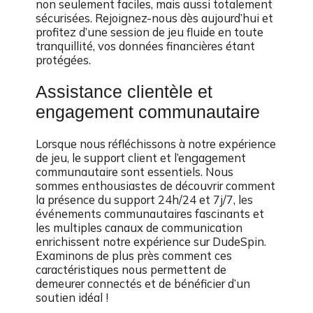
non seulement faciles, mais aussi totalement
sécurisées. Rejoignez-nous dès aujourd’hui et
profitez d’une session de jeu fluide en toute
tranquillité, vos données financières étant
protégées.
Assistance clientèle et
engagement communautaire
Lorsque nous réfléchissons à notre expérience
de jeu, le support client et l’engagement
communautaire sont essentiels. Nous
sommes enthousiastes de découvrir comment
la présence du support 24h/24 et 7j/7, les
événements communautaires fascinants et
les multiples canaux de communication
enrichissent notre expérience sur DudeSpin.
Examinons de plus près comment ces
caractéristiques nous permettent de
demeurer connectés et de bénéficier d’un
soutien idéal !