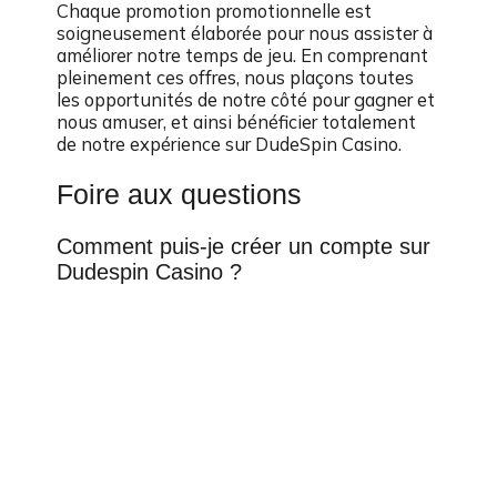
Chaque promotion promotionnelle est
soigneusement élaborée pour nous assister à
améliorer notre temps de jeu. En comprenant
pleinement ces offres, nous plaçons toutes
les opportunités de notre côté pour gagner et
nous amuser, et ainsi bénéficier totalement
de notre expérience sur DudeSpin Casino.
Foire aux questions
Comment puis-je créer un compte sur
Dudespin Casino ?