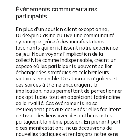
Événements communautaires
participatifs
En plus d’un soutien client exceptionnel,
DudeSpin Casino cultive une communauté
dynamique grâce à des manifestations
fascinants qui enrichissent notre expérience
de jeu. Nous voyons l’implication de la
collectivité comme indispensable, créant un
espace où les participants peuvent se lier,
échanger des stratégies et célébrer leurs
victoires ensemble. Des tournois réguliers et
des soirées à thème encouragent la
implication, nous permettant de perfectionner
nos aptitudes tout en appréciant l’adrénaline
de la rivalité. Ces événements ne se
restreignent pas aux activités ; elles facilitent
de tisser des liens avec des enthousiastes
partageant la même passion. En prenant part
à ces manifestations, nous découvrons de
nouvelles tactiques et renforçons notre sens