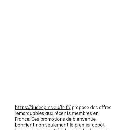
https://dudespins.eu/fr-fr/
propose des offres
remarquables aux récents membres en
France. Ces promotions de bienvenue
bonifient non seulement le premier dépôt,