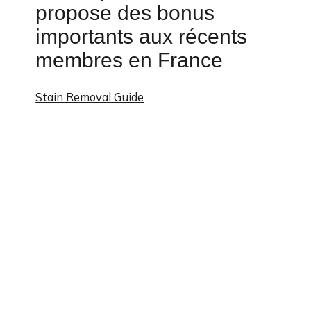
propose des bonus
importants aux récents
membres en France
Stain Removal Guide