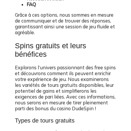
FAQ
Grâce à ces options, nous sommes en mesure
de communiquer et de trouver des réponses,
garantissant ainsi une session de jeu fluide et
agréable.
Spins gratuits et leurs
bénéfices
Explorons l’univers passionnant des free spins
et découvrons comment ils peuvent enrichir
votre expérience de jeu. Nous examinerons
les variétés de tours gratuits disponibles, leur
potentiel de gains et simplifierons les
exigences de pari liées. Avec ces informations,
nous serons en mesure de tirer pleinement
parti des bonus du casino DudeSpin !
Types de tours gratuits