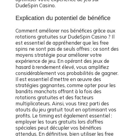
DudeSpin Casino.
Explication du potentiel de bénéfice
Comment améliorer nos bénéfices grâce aux
rotations gratuites sur DudeSpin Casino ? Il
est essentiel de appréhender que les free
spins ne sont pas de seuls offres ; ce sont des
moyens stratégie pour améliorer votre
expérience de jeu. En opérant des jeux de
hasard à rendement élevé, vous amplifiez
considérablement vos probabilités de gagner.
Il est essentiel d’mettre en œuvre des
stratégies gagnantes, comme opter pour les
bandits manchots offrant à la fois des
rotations gratuites et des facteurs
multiplicateurs. Ainsi, vous tirez parti des
atouts du jeu gratuit tout en optimisant vos
profits. Le timing est également essentiel :
employer les tours gratuits lors d’offres
spéciales peut décupler vos bénéfices
attendus. En définitive, bien utiliser les free