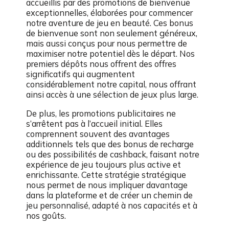
accueillis par des promotions de bienvenue
exceptionnelles, élaborées pour commencer
notre aventure de jeu en beauté. Ces bonus
de bienvenue sont non seulement généreux,
mais aussi conçus pour nous permettre de
maximiser notre potentiel dès le départ. Nos
premiers dépôts nous offrent des offres
significatifs qui augmentent
considérablement notre capital, nous offrant
ainsi accès à une sélection de jeux plus large.
De plus, les promotions publicitaires ne
s’arrêtent pas à l’accueil initial. Elles
comprennent souvent des avantages
additionnels tels que des bonus de recharge
ou des possibilités de cashback, faisant notre
expérience de jeu toujours plus active et
enrichissante. Cette stratégie stratégique
nous permet de nous impliquer davantage
dans la plateforme et de créer un chemin de
jeu personnalisé, adapté à nos capacités et à
nos goûts.