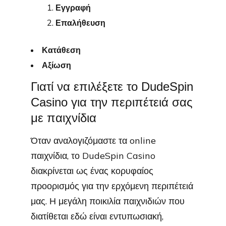
Εγγραφή
Επαλήθευση
Κατάθεση
Αξίωση
Γιατί να επιλέξετε το DudeSpin
Casino για την περιπέτειά σας
με παιχνίδια
Όταν αναλογιζόμαστε τα online
παιχνίδια, το DudeSpin Casino
διακρίνεται ως ένας κορυφαίος
προορισμός για την ερχόμενη περιπέτειά
μας. Η μεγάλη ποικιλία παιχνιδιών που
διατίθεται εδώ είναι εντυπωσιακή,