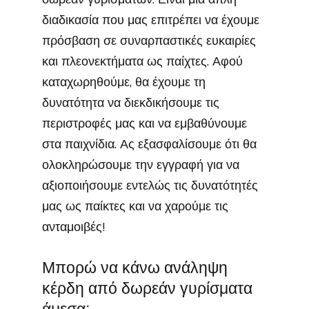
διαδικασία που μας επιτρέπει να έχουμε
πρόσβαση σε συναρπαστικές ευκαιρίες
και πλεονεκτήματα ως παίχτες. Αφού
καταχωρηθούμε, θα έχουμε τη
δυνατότητα να διεκδικήσουμε τις
περιστροφές μας και να εμβαθύνουμε
στα παιχνίδια. Ας εξασφαλίσουμε ότι θα
ολοκληρώσουμε την εγγραφή για να
αξιοποιήσουμε εντελώς τις δυνατότητές
μας ως παίκτες και να χαρούμε τις
ανταμοιβές!
Μπορώ να κάνω ανάληψη
κέρδη από δωρεάν γυρίσματα
άμεσα;