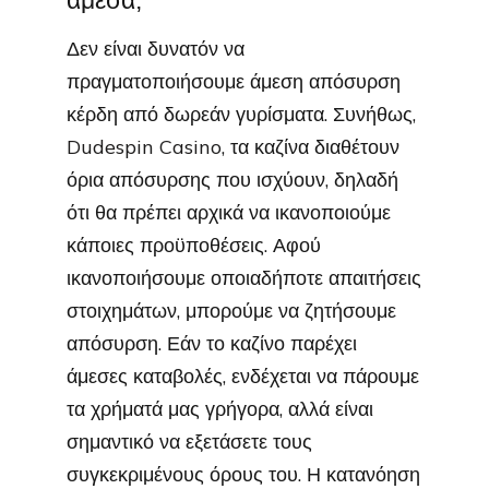
Δεν είναι δυνατόν να
πραγματοποιήσουμε άμεση απόσυρση
κέρδη από δωρεάν γυρίσματα. Συνήθως,
Dudespin Casino
, τα καζίνα διαθέτουν
όρια απόσυρσης που ισχύουν, δηλαδή
ότι θα πρέπει αρχικά να ικανοποιούμε
κάποιες προϋποθέσεις. Αφού
ικανοποιήσουμε οποιαδήποτε απαιτήσεις
στοιχημάτων, μπορούμε να ζητήσουμε
απόσυρση. Εάν το καζίνο παρέχει
άμεσες καταβολές, ενδέχεται να πάρουμε
τα χρήματά μας γρήγορα, αλλά είναι
σημαντικό να εξετάσετε τους
συγκεκριμένους όρους του. Η κατανόηση