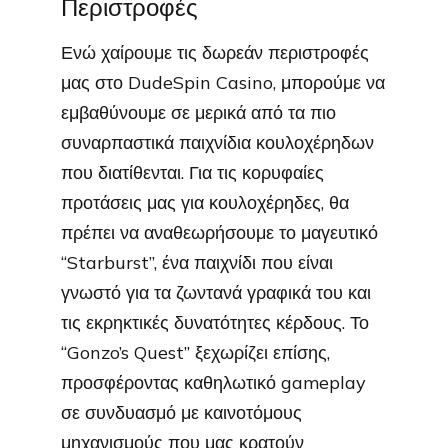
Περιστροφές
Ενώ χαίρουμε τις δωρεάν περιστροφές
μας στο DudeSpin Casino, μπορούμε να
εμβαθύνουμε σε μερικά από τα πιο
συναρπαστικά παιχνίδια κουλοχέρηδων
που διατίθενται. Για τις κορυφαίες
προτάσεις μας για κουλοχέρηδες, θα
πρέπει να αναθεωρήσουμε το μαγευτικό
“Starburst”, ένα παιχνίδι που είναι
γνωστό για τα ζωντανά γραφικά του και
τις εκρηκτικές δυνατότητες κέρδους. Το
“Gonzo’s Quest” ξεχωρίζει επίσης,
προσφέροντας καθηλωτικό gameplay
σε συνδυασμό με καινοτόμους
μηχανισμούς που μας κρατούν