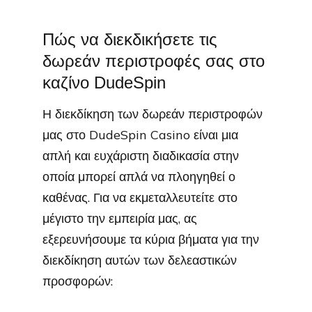
Πώς να διεκδικήσετε τις
δωρεάν περιστροφές σας στο
καζίνο DudeSpin
Η διεκδίκηση των δωρεάν περιστροφών
μας στο DudeSpin Casino είναι μια
απλή και ευχάριστη διαδικασία στην
οποία μπορεί απλά να πλοηγηθεί ο
καθένας. Για να εκμεταλλευτείτε στο
μέγιστο την εμπειρία μας, ας
εξερευνήσουμε τα κύρια βήματα για την
διεκδίκηση αυτών των δελεαστικών
προσφορών: