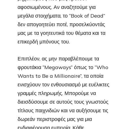
αφοσιωμένους. Αν αναζητούμε για
μεγάλα στοιχήματα, το “Book of Dead”
δεν απογοητεύει ποτέ, προσελκύοντάς
μας με τα γοητευτικά του θέματα και τα
επικερδή μπόνους του.
Επιπλέον, ας μην παραβλέπουμε τα
φρουτάκια “Megaways” όπως το “Who
Wants to Be a Millionaire”, τα οποία
ενισχύουν τον ενθουσιασμό με ευέλικτες
γραμμές πληρωμής. Μπορούμε να
διεισδύσουμε σε αυτούς τους γνωστούς
τίτλους παιχνιδιών και να αυξήσουμε τις
δωρεάν περιστροφές μας για μια
ενδιαφέρουσα εμπειρία. Κάθε