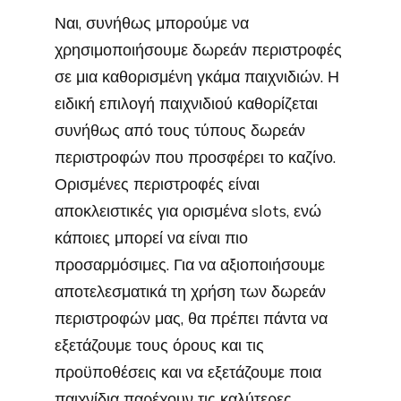
Ναι, συνήθως μπορούμε να
χρησιμοποιήσουμε δωρεάν περιστροφές
σε μια καθορισμένη γκάμα παιχνιδιών. Η
ειδική επιλογή παιχνιδιού καθορίζεται
συνήθως από τους τύπους δωρεάν
περιστροφών που προσφέρει το καζίνο.
Ορισμένες περιστροφές είναι
αποκλειστικές για ορισμένα slots, ενώ
κάποιες μπορεί να είναι πιο
προσαρμόσιμες. Για να αξιοποιήσουμε
αποτελεσματικά τη χρήση των δωρεάν
περιστροφών μας, θα πρέπει πάντα να
εξετάζουμε τους όρους και τις
προϋποθέσεις και να εξετάζουμε ποια
παιχνίδια παρέχουν τις καλύτερες