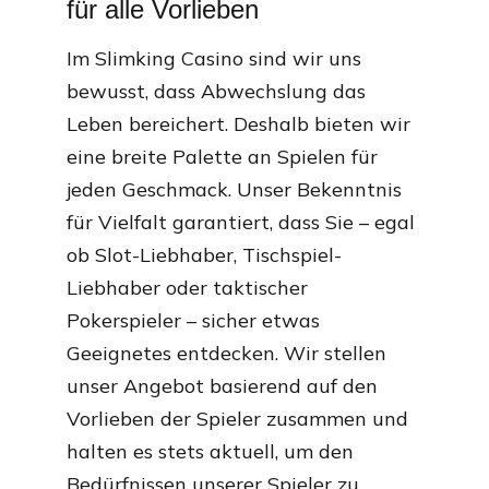
für alle Vorlieben
Im Slimking Casino sind wir uns
bewusst, dass Abwechslung das
Leben bereichert. Deshalb bieten wir
eine breite Palette an Spielen für
jeden Geschmack. Unser Bekenntnis
für Vielfalt garantiert, dass Sie – egal
ob Slot-Liebhaber, Tischspiel-
Liebhaber oder taktischer
Pokerspieler – sicher etwas
Geeignetes entdecken. Wir stellen
unser Angebot basierend auf den
Vorlieben der Spieler zusammen und
halten es stets aktuell, um den
Bedürfnissen unserer Spieler zu