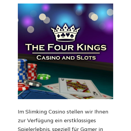
Im Slimking Casino stellen wir Ihnen
zur Verfügung ein erstklassiges
Spielerlebnis, speziell für Gamer in