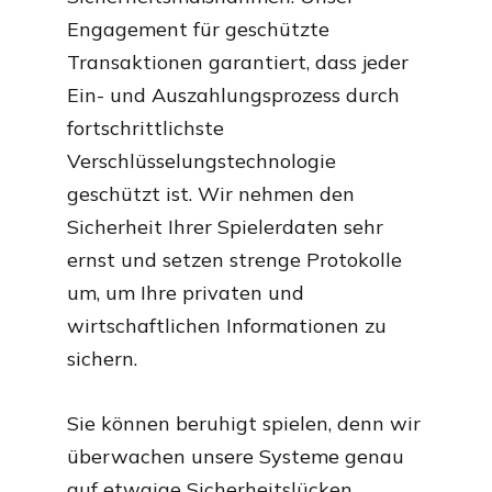
Engagement für geschützte
Transaktionen garantiert, dass jeder
Ein- und Auszahlungsprozess durch
fortschrittlichste
Verschlüsselungstechnologie
geschützt ist. Wir nehmen den
Sicherheit Ihrer Spielerdaten sehr
ernst und setzen strenge Protokolle
um, um Ihre privaten und
wirtschaftlichen Informationen zu
sichern.
Sie können beruhigt spielen, denn wir
überwachen unsere Systeme genau
auf etwaige Sicherheitslücken.