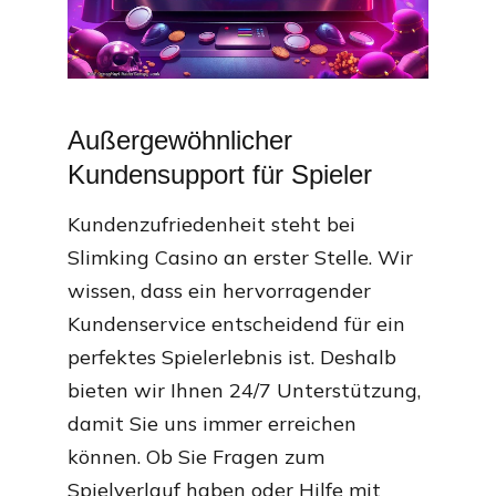
Außergewöhnlicher
Kundensupport für Spieler
Kundenzufriedenheit steht bei
Slimking Casino an erster Stelle. Wir
wissen, dass ein hervorragender
Kundenservice entscheidend für ein
perfektes Spielerlebnis ist. Deshalb
bieten wir Ihnen 24/7 Unterstützung,
damit Sie uns immer erreichen
können. Ob Sie Fragen zum
Spielverlauf haben oder Hilfe mit