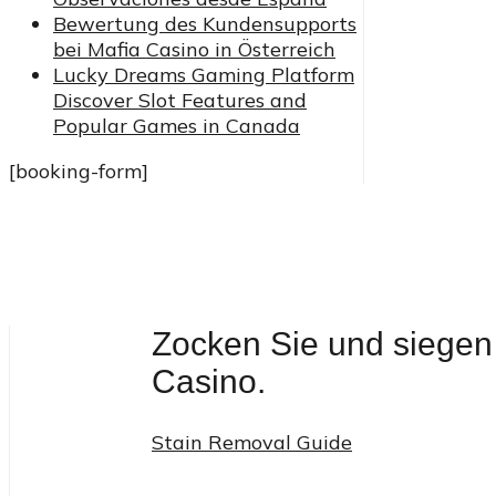
Bewertung des Kundensupports
bei Mafia Casino in Österreich
Lucky Dreams Gaming Platform
Discover Slot Features and
Popular Games in Canada
[booking-form]
Zocken Sie und siegen 
Casino.
Stain Removal Guide