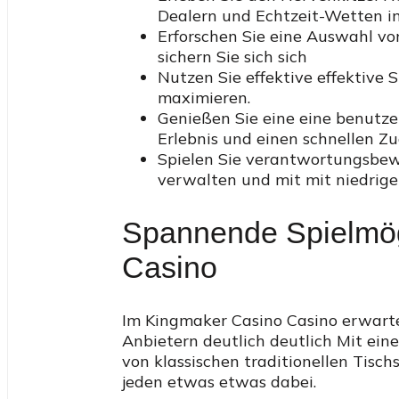
Dealern und Echtzeit-Wetten i
Erforschen Sie eine Auswahl vo
sichern Sie sich sich
Nutzen Sie effektive effektive
maximieren.
Genießen Sie eine eine benutzer
Erlebnis und einen schnellen Zu
Spielen Sie verantwortungsbewus
verwalten und mit mit niedrige
Spannende Spielmög
Casino
Im Kingmaker Casino Casino erwarte
Anbietern deutlich deutlich Mit eine
von klassischen traditionellen Tisch
jeden etwas etwas dabei.