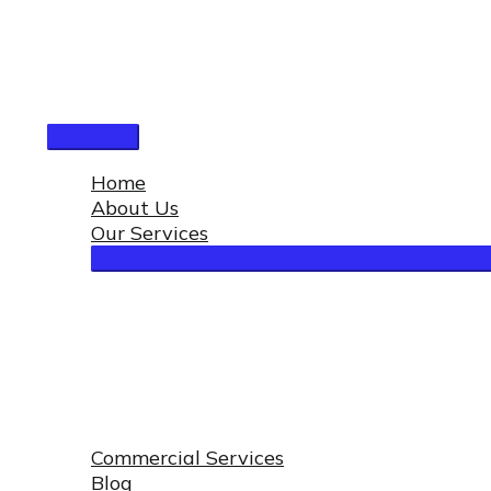
Skip
to
content
Main
Menu
Home
About Us
Our Services
Commercial Services
Blog