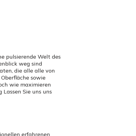
ine pulsierende Welt des
enblick weg sind
en, die alle alle von
 Oberfläche sowie
 Doch wie maximieren
g Lassen Sie uns uns
sionellen erfahrenen