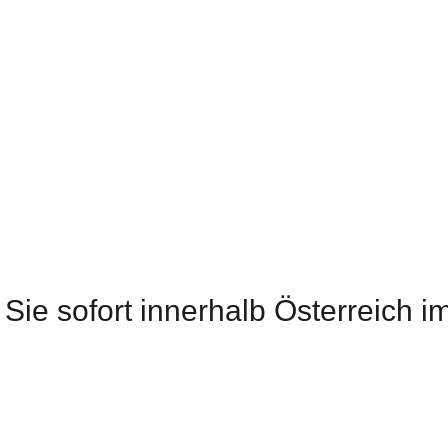
Sie sofort innerhalb Österreich 