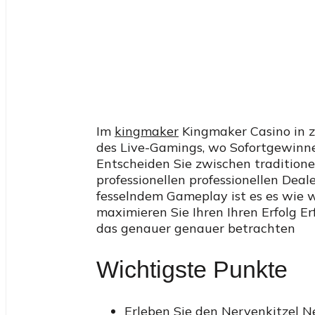
Im
kingmaker
Kingmaker Casino in zo
des Live-Gamings, wo Sofortgewinne
Entscheiden Sie zwischen traditione
professionellen professionellen Dea
fesselndem Gameplay ist es es wie w
maximieren Sie Ihren Ihren Erfolg E
das genauer genauer betrachten
Wichtigste Punkte
Erleben Sie den Nervenkitzel Ne