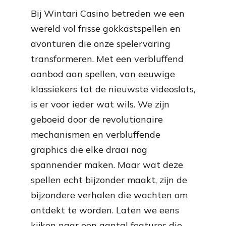
Bij Wintari Casino betreden we een
wereld vol frisse gokkastspellen en
avonturen die onze spelervaring
transformeren. Met een verbluffend
aanbod aan spellen, van eeuwige
klassiekers tot de nieuwste videoslots,
is er voor ieder wat wils. We zijn
geboeid door de revolutionaire
mechanismen en verbluffende
graphics die elke draai nog
spannender maken. Maar wat deze
spellen echt bijzonder maakt, zijn de
bijzondere verhalen die wachten om
ontdekt te worden. Laten we eens
kijken naar een aantal features die