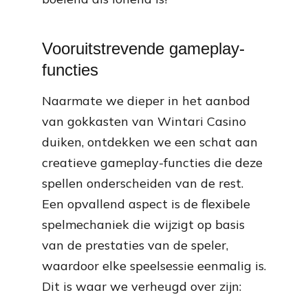
Vooruitstrevende gameplay-
functies
Naarmate we dieper in het aanbod
van gokkasten van Wintari Casino
duiken, ontdekken we een schat aan
creatieve gameplay-functies die deze
spellen onderscheiden van de rest.
Een opvallend aspect is de flexibele
spelmechaniek die wijzigt op basis
van de prestaties van de speler,
waardoor elke speelsessie eenmalig is.
Dit is waar we verheugd over zijn: