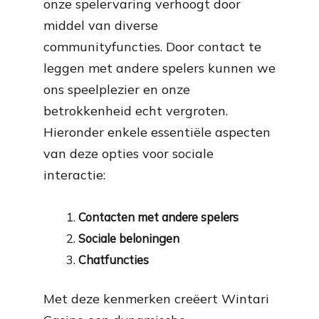
onze spelervaring verhoogt door
middel van diverse
communityfuncties. Door contact te
leggen met andere spelers kunnen we
ons speelplezier en onze
betrokkenheid echt vergroten.
Hieronder enkele essentiële aspecten
van deze opties voor sociale
interactie:
Contacten met andere spelers
Sociale beloningen
Chatfuncties
Met deze kenmerken creëert Wintari