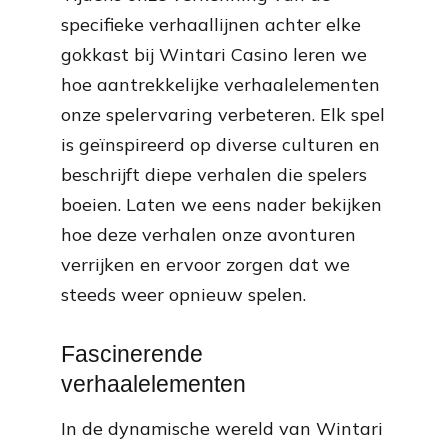
specifieke verhaallijnen achter elke
gokkast bij Wintari Casino leren we
hoe aantrekkelijke verhaalelementen
onze spelervaring verbeteren. Elk spel
is geïnspireerd op diverse culturen en
beschrijft diepe verhalen die spelers
boeien. Laten we eens nader bekijken
hoe deze verhalen onze avonturen
verrijken en ervoor zorgen dat we
steeds weer opnieuw spelen.
Fascinerende
verhaalelementen
In de dynamische wereld van Wintari