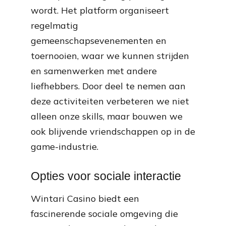
wordt. Het platform organiseert
regelmatig
gemeenschapsevenementen en
toernooien, waar we kunnen strijden
en samenwerken met andere
liefhebbers. Door deel te nemen aan
deze activiteiten verbeteren we niet
alleen onze skills, maar bouwen we
ook blijvende vriendschappen op in de
game-industrie.
Opties voor sociale interactie
Wintari Casino biedt een
fascinerende sociale omgeving die