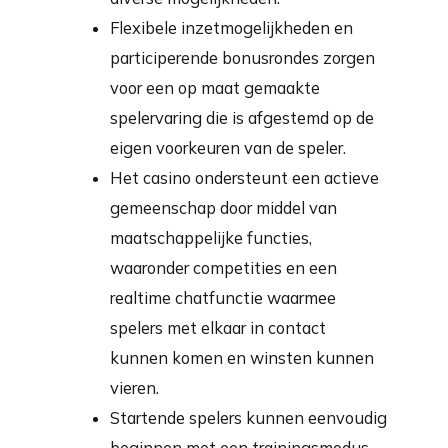
Flexibele inzetmogelijkheden en
participerende bonusrondes zorgen
voor een op maat gemaakte
spelervaring die is afgestemd op de
eigen voorkeuren van de speler.
Het casino ondersteunt een actieve
gemeenschap door middel van
maatschappelijke functies,
waaronder competities en een
realtime chatfunctie waarmee
spelers met elkaar in contact
kunnen komen en winsten kunnen
vieren.
Startende spelers kunnen eenvoudig