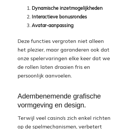
Dynamische inzetmogelijkheden
Interactieve bonusrondes
Avatar-aanpassing
Deze functies vergroten niet alleen
het plezier, maar garanderen ook dat
onze spelervaringen elke keer dat we
de rollen laten draaien fris en
persoonlijk aanvoelen.
Adembenemende grafische
vormgeving en design.
Terwijl veel casino’s zich enkel richten
op de spelmechanismen, verbetert