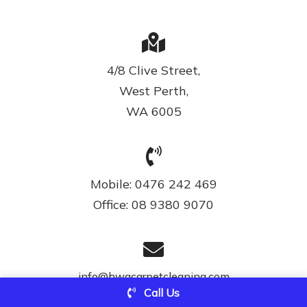
4/8 Clive Street,
West Perth,
WA 6005
Mobile:
0476 242 469
Office:
08 9380 9070
info@hwacarpetcleaning.com
Call Us