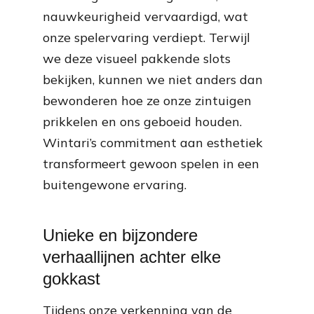
nauwkeurigheid vervaardigd, wat
onze spelervaring verdiept. Terwijl
we deze visueel pakkende slots
bekijken, kunnen we niet anders dan
bewonderen hoe ze onze zintuigen
prikkelen en ons geboeid houden.
Wintari’s commitment aan esthetiek
transformeert gewoon spelen in een
buitengewone ervaring.
Unieke en bijzondere
verhaallijnen achter elke
gokkast
Tijdens onze verkenning van de