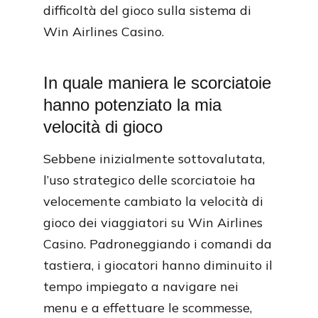
difficoltà del gioco sulla sistema di
Win Airlines Casino.
In quale maniera le scorciatoie
hanno potenziato la mia
velocità di gioco
Sebbene inizialmente sottovalutata,
l’uso strategico delle scorciatoie ha
velocemente cambiato la velocità di
gioco dei viaggiatori su Win Airlines
Casino. Padroneggiando i comandi da
tastiera, i giocatori hanno diminuito il
tempo impiegato a navigare nei
menu e a effettuare le scommesse,