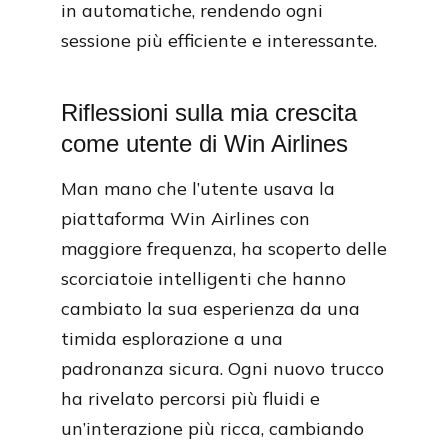
in automatiche, rendendo ogni
sessione più efficiente e interessante.
Riflessioni sulla mia crescita
come utente di Win Airlines
Man mano che l’utente usava la
piattaforma Win Airlines con
maggiore frequenza, ha scoperto delle
scorciatoie intelligenti che hanno
cambiato la sua esperienza da una
timida esplorazione a una
padronanza sicura. Ogni nuovo trucco
ha rivelato percorsi più fluidi e
un’interazione più ricca, cambiando