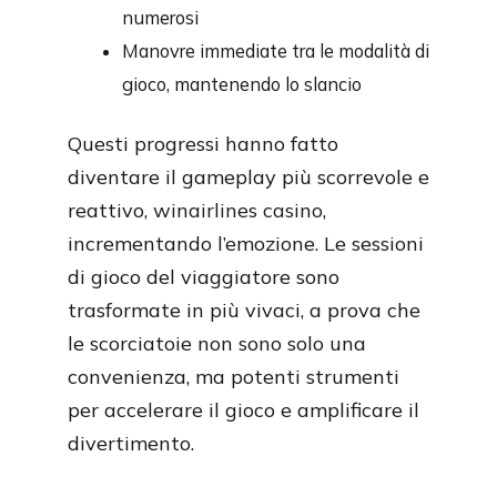
numerosi
Manovre immediate tra le modalità di
gioco, mantenendo lo slancio
Questi progressi hanno fatto
diventare il gameplay più scorrevole e
reattivo,
winairlines casino
,
incrementando l’emozione. Le sessioni
di gioco del viaggiatore sono
trasformate in più vivaci, a prova che
le scorciatoie non sono solo una
convenienza, ma potenti strumenti
per accelerare il gioco e amplificare il
divertimento.