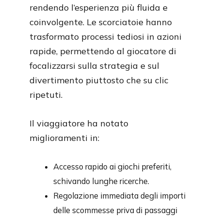
rendendo l’esperienza più fluida e
coinvolgente. Le scorciatoie hanno
trasformato processi tediosi in azioni
rapide, permettendo al giocatore di
focalizzarsi sulla strategia e sul
divertimento piuttosto che su clic
ripetuti.
Il viaggiatore ha notato
miglioramenti in:
Accesso rapido ai giochi preferiti,
schivando lunghe ricerche.
Regolazione immediata degli importi
delle scommesse priva di passaggi