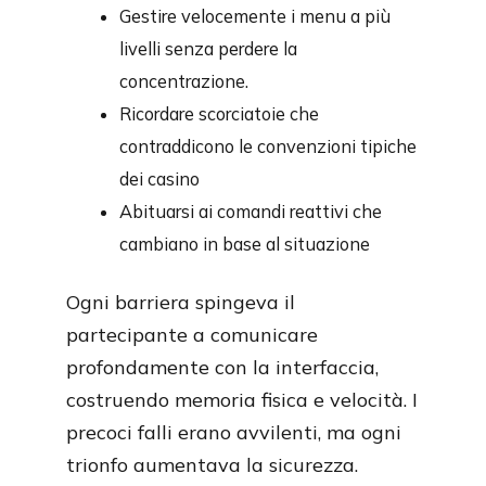
Gestire velocemente i menu a più
livelli senza perdere la
concentrazione.
Ricordare scorciatoie che
contraddicono le convenzioni tipiche
dei casino
Abituarsi ai comandi reattivi che
cambiano in base al situazione
Ogni barriera spingeva il
partecipante a comunicare
profondamente con la interfaccia,
costruendo memoria fisica e velocità. I
precoci falli erano avvilenti, ma ogni
trionfo aumentava la sicurezza.