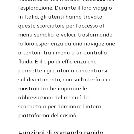
l’esplorazione. Durante il loro viaggio
in Italia, gli utenti hanno trovato
queste scorciatoie per l’accesso al
menu semplici e veloci, trasformando
la loro esperienza da una navigazione
a tentoni tra i menu a un controllo
fluido. È il tipo di efficienza che
permette i giocatori a concentrarsi
sul divertimento, non sull’interfaccia,
mostrando che imparare le
abbreviazioni del menu è la
scorciatoia per dominare l’intera
piattaforma del casinò.
Funzioni di comando rapido