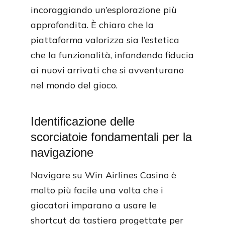
incoraggiando un’esplorazione più
approfondita. È chiaro che la
piattaforma valorizza sia l’estetica
che la funzionalità, infondendo fiducia
ai nuovi arrivati che si avventurano
nel mondo del gioco.
Identificazione delle
scorciatoie fondamentali per la
navigazione
Navigare su Win Airlines Casino è
molto più facile una volta che i
giocatori imparano a usare le
shortcut da tastiera progettate per