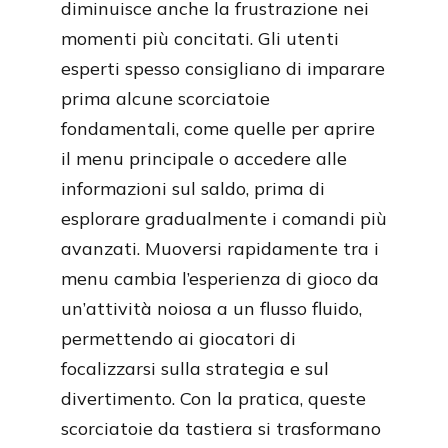
diminuisce anche la frustrazione nei
momenti più concitati. Gli utenti
esperti spesso consigliano di imparare
prima alcune scorciatoie
fondamentali, come quelle per aprire
il menu principale o accedere alle
informazioni sul saldo, prima di
esplorare gradualmente i comandi più
avanzati. Muoversi rapidamente tra i
menu cambia l’esperienza di gioco da
un’attività noiosa a un flusso fluido,
permettendo ai giocatori di
focalizzarsi sulla strategia e sul
divertimento. Con la pratica, queste
scorciatoie da tastiera si trasformano