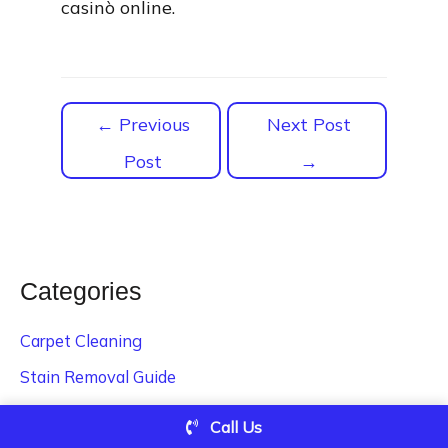
casinò online.
Post
←
Previous
Next Post
navigation
Post
→
Categories
Carpet Cleaning
Stain Removal Guide
Stain Removal Worksheets
Call Us