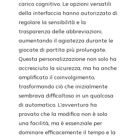
carico cognitivo. Le opzioni versatili
della interfaccia hanno autorizzato di
regolare la sensibilità e la
trasparenza delle abbreviazioni,
aumentando il agiatezza durante le
giocate di partita più prolungate.
Questa personalizzazione non solo ha
accresciuto la sicurezza, ma ha anche
amplificato il coinvolgimento,
trasformando ciò che inizialmente
sembrava difficoltoso in un qualcosa
di automatico. L’avventura ha
provato che la modifica non è solo
una facilità, ma è essenziale per
dominare efficacemente il tempo e la