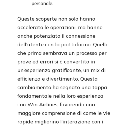
personale.
Queste scoperte non solo hanno
accelerato le operazioni, ma hanno
anche potenziato il connessione
dell’utente con la piattaforma. Quello
che prima sembrava un processo per
prove ed errori si è convertito in
un’esperienza gratificante, un mix di
efficienza e divertimento. Questa
cambiamento ha segnato una tappa
fondamentale nella loro esperienza
con Win Airlines, favorendo una
maggiore comprensione di come le vie
rapide migliorino l’interazione con i