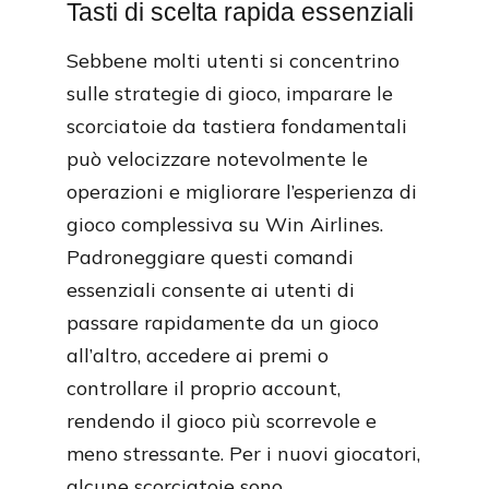
Tasti di scelta rapida essenziali
Sebbene molti utenti si concentrino
sulle strategie di gioco, imparare le
scorciatoie da tastiera fondamentali
può velocizzare notevolmente le
operazioni e migliorare l’esperienza di
gioco complessiva su Win Airlines.
Padroneggiare questi comandi
essenziali consente ai utenti di
passare rapidamente da un gioco
all’altro, accedere ai premi o
controllare il proprio account,
rendendo il gioco più scorrevole e
meno stressante. Per i nuovi giocatori,
alcune scorciatoie sono