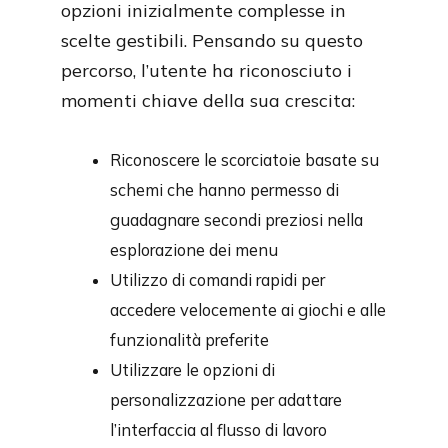
opzioni inizialmente complesse in
scelte gestibili. Pensando su questo
percorso, l’utente ha riconosciuto i
momenti chiave della sua crescita:
Riconoscere le scorciatoie basate su
schemi che hanno permesso di
guadagnare secondi preziosi nella
esplorazione dei menu
Utilizzo di comandi rapidi per
accedere velocemente ai giochi e alle
funzionalità preferite
Utilizzare le opzioni di
personalizzazione per adattare
l’interfaccia al flusso di lavoro