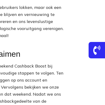
ebruikers lokken, maar ook een
e blijven en vernieuwing te
oreren en ons levenslustige
logische vooruitgang verenigen.
maal!
laimen
eekend Cashback Boost bij
nvoudige stappen te volgen. Ten
oggen op ons account en
 Vervolgens bekijken we onze
van dat weekend. Nadat we ons
ashbackgedeelte van de