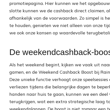
promotiepagina. Hier kunnen we het opgebouw
slotte kunnen we de cashback direct claimen, als
afhankelijk van de voorwaarden. Zo simpel is het
te houden, genieten we niet alleen van onze tij
we ook onze kansen op waardevolle terugbetal
De weekendcashback-boost
Als het weekend begint, kijken we vaak uit naar
gamen, en de Weekend Cashback Boost bij Rainb
Deze unieke functie verhoogt onze speelsessies
verliezen tijdens die belangrijke dagen te beper
handen naar huis te gaan, kunnen we een dee
terugkrijgen, wat een extra strategische laag 
weekendplannen. De boost is niet zomaar een te