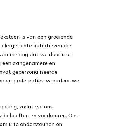
oeksteen is van een groeiende
lergerichte initiatieven die
 van mening dat we door u op
ing een aangenamere en
mvat gepersonaliseerde
n en preferenties, waardoor we
peling, zodat we ons
w behoeften en voorkeuren. Ons
 om u te ondersteunen en