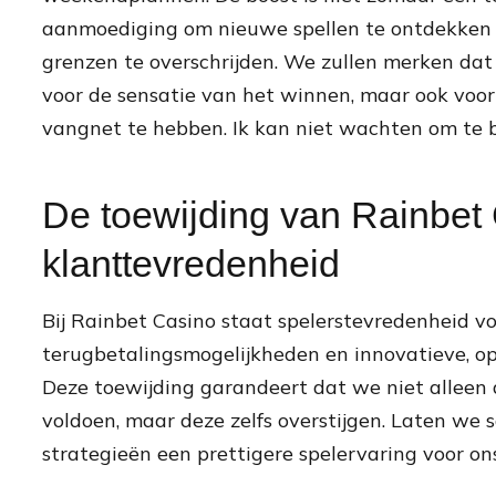
aanmoediging om nieuwe spellen te ontdekken 
grenzen te overschrijden. We zullen merken da
voor de sensatie van het winnen, maar ook voor
vangnet te hebben. Ik kan niet wachten om te 
De toewijding van Rainbet
klanttevredenheid
Bij Rainbet Casino staat spelerstevredenheid v
terugbetalingsmogelijkheden en innovatieve, op 
Deze toewijding garandeert dat we niet allee
voldoen, maar deze zelfs overstijgen. Laten w
strategieën een prettigere spelervaring voor on