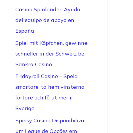
Casino Spinlander: Ayuda
del equipo de apoyo en
España
Spiel mit Köpfchen, gewinne
schneller in der Schweiz bei
Sankra Casino
Fridayroll Casino – Spela
smartare, ta hem vinsterna
fortare och få ut mer i
Sverige
Spinsy Casino Disponibiliza
um Leque de Opções em