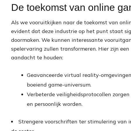
De toekomst van online ga
Als we vooruitkijken naar de toekomst van onlin
evident dat deze industrie op het punt staat si
doormaken. We kunnen interessante vooruitgan
spelervaring zullen transformeren. Hier zijn ee
aandacht te houden:
Geavanceerde virtual reality-omgevingen
boeiend game-universum.
Verbeterde veiligheidsprotocollen zorgen 
en persoonlijk worden.
Strengere voorschriften ter stimulering van 