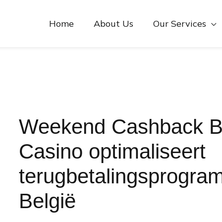
Home
About Us
Our Services
Weekend Cashback Bo
Casino optimaliseert
terugbetalingsprogra
België