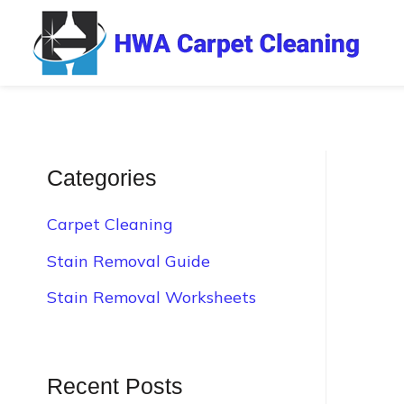
Categories
Carpet Cleaning
Stain Removal Guide
Stain Removal Worksheets
Recent Posts