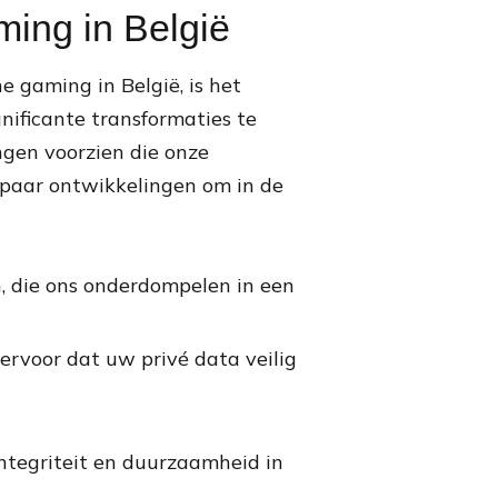
ming in België
e gaming in België, is het
gnificante transformaties te
gen voorzien die onze
n paar ontwikkelingen om in de
, die ons onderdompelen in een
ervoor dat uw privé data veilig
integriteit en duurzaamheid in