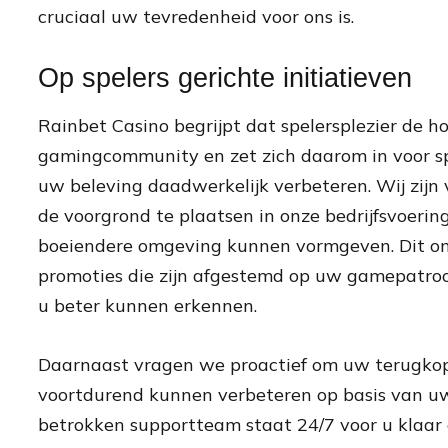
cruciaal uw tevredenheid voor ons is.
Op spelers gerichte initiatieven
Rainbet Casino begrijpt dat spelersplezier de h
gamingcommunity en zet zich daarom in voor spe
uw beleving daadwerkelijk verbeteren. Wij zijn
de voorgrond te plaatsen in onze bedrijfsvoer
boeiendere omgeving kunnen vormgeven. Dit o
promoties die zijn afgestemd op uw gamepatroo
u beter kunnen erkennen.
Daarnaast vragen we proactief om uw terugkop
voortdurend kunnen verbeteren op basis van u
betrokken supportteam staat 24/7 voor u klaar