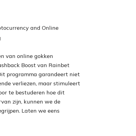
n van online gokken
ashback Boost van
Rainbet
 Dit programma garandeert niet
nde verliezen, maar stimuleert
or te bestuderen hoe dit
rvan zijn, kunnen we de
egrijpen. Laten we eens