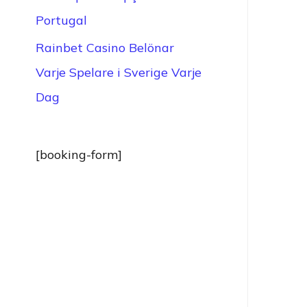
Portugal
Rainbet Casino Belönar
Varje Spelare i Sverige Varje
Dag
[booking-form]