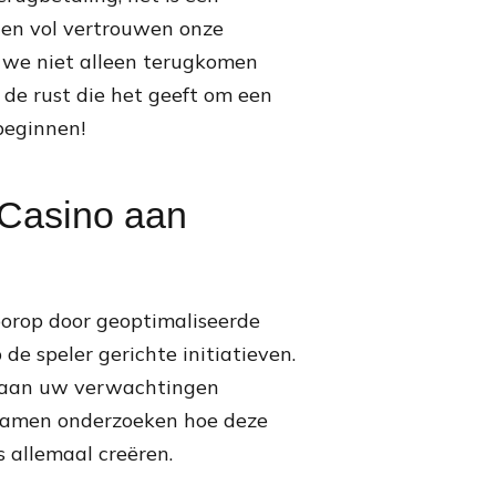
en vol vertrouwen onze
t we niet alleen terugkomen
 de rust die het geeft om een
beginnen!
 Casino aan
oorop door geoptimaliseerde
de speler gerichte initiatieven.
n aan uw verwachtingen
e samen onderzoeken hoe deze
s allemaal creëren.