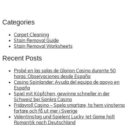
Categories
Carpet Cleaning
Stain Removal Guide
Stain Removal Worksheets
Recent Posts
Probé en las salas de Glorion Casino durante 50
horas: Observaciones desde España
Casino Spinlander: Ayuda del equipo de apoyo en
España
Spiel mit Köpfchen, gewinne schneller in der
Schweiz bei Sankra Casino
Fridayroll Casino – Spela smartare, ta hem vinsterna
fortare och få ut mer i Sverige
Valentinstag und Spielen| Lucky Jet Game holt
Romantik nach Deutschland