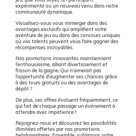
expérimenté ou un nouveau venu dans notre
communauté dynamique.
Visualisez-vous vous immerger dans des
avantages exclusifs qui amplifient votre
aventure de jeu ou dans des concours uniques
où vos talents peuvent vous faire gagner des
récompenses incroyables.
Nos promotions innovantes maintiennent
l’enthousiasme, alliant divertissement et
frisson de la gagne. Qui n’aimerait pas
l’opportunité d’augmenter ses chances grâce
à des tours gratuits ou des avantages de
dépôt ?
De plus, ces offres évoluent fréquemment, ce
qui fait de chaque passage un événement à
attendre avec impatience !
Rejoignez-nous et découvrez les possibilités
illimitées offertes par nos promotions
hebdomadaires. Ensemble, sublimons votre