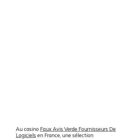
Au casino
Faux Avis Verde Fournisseurs De
Logiciels
en France, une sélection