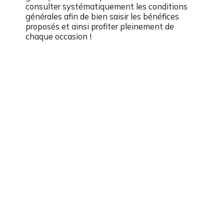
consulter systématiquement les conditions
générales afin de bien saisir les bénéfices
proposés et ainsi profiter pleinement de
chaque occasion !