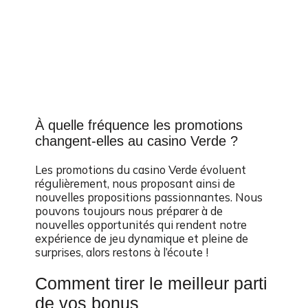
À quelle fréquence les promotions
changent-elles au casino Verde ?
Les promotions du casino Verde évoluent
régulièrement, nous proposant ainsi de
nouvelles propositions passionnantes. Nous
pouvons toujours nous préparer à de
nouvelles opportunités qui rendent notre
expérience de jeu dynamique et pleine de
surprises, alors restons à l’écoute !
Comment tirer le meilleur parti
de vos bonus