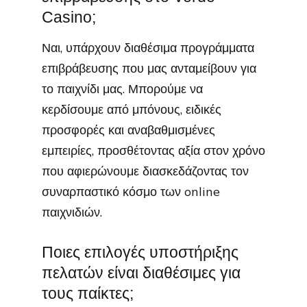
Casino;
Ναι, υπάρχουν διαθέσιμα προγράμματα
επιβράβευσης που μας ανταμείβουν για
το παιχνίδι μας. Μπορούμε να
κερδίσουμε από μπόνους, ειδικές
προσφορές και αναβαθμισμένες
εμπειρίες, προσθέτοντας αξία στον χρόνο
που αφιερώνουμε διασκεδάζοντας τον
συναρπαστικό κόσμο των online
παιχνιδιών.
Ποιες επιλογές υποστήριξης
πελατών είναι διαθέσιμες για
τους παίκτες;