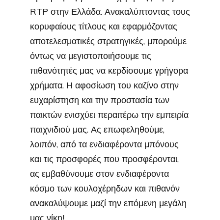
RTP στην Ελλάδα. Ανακαλύπτοντας τους
κορυφαίους τίτλους και εφαρμόζοντας
αποτελεσματικές στρατηγικές, μπορούμε
όντως να μεγιστοποιήσουμε τις
πιθανότητές μας να κερδίσουμε γρήγορα
χρήματα. Η αφοσίωση του καζίνο στην
ευχαρίστηση και την προστασία των
παικτών ενισχύει περαιτέρω την εμπειρία
παιχνιδιού μας. Ας επωφεληθούμε,
λοιπόν, από τα ενδιαφέροντα μπόνους
και τις προσφορές που προσφέρονται,
ας εμβαθύνουμε στον ενδιαφέροντα
κόσμο των κουλοχέρηδων και πιθανόν
ανακαλύψουμε μαζί την επόμενη μεγάλη
μας νίκη!