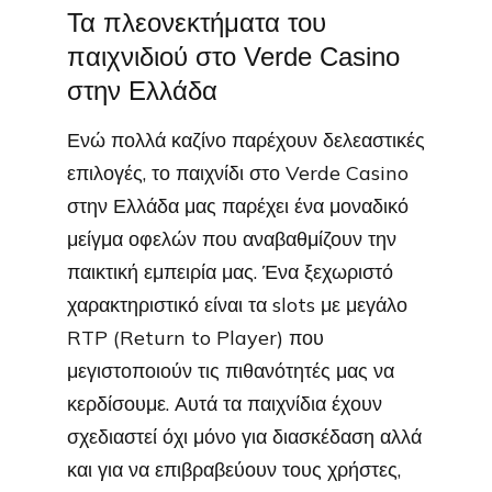
Τα πλεονεκτήματα του
παιχνιδιού στο Verde Casino
στην Ελλάδα
Ενώ πολλά καζίνο παρέχουν δελεαστικές
επιλογές, το παιχνίδι στο Verde Casino
στην Ελλάδα μας παρέχει ένα μοναδικό
μείγμα οφελών που αναβαθμίζουν την
παικτική εμπειρία μας. Ένα ξεχωριστό
χαρακτηριστικό είναι τα slots με μεγάλο
RTP (Return to Player) που
μεγιστοποιούν τις πιθανότητές μας να
κερδίσουμε. Αυτά τα παιχνίδια έχουν
σχεδιαστεί όχι μόνο για διασκέδαση αλλά
και για να επιβραβεύουν τους χρήστες,