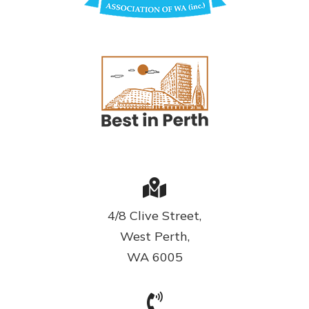
4/8 Clive Street,
West Perth,
WA 6005