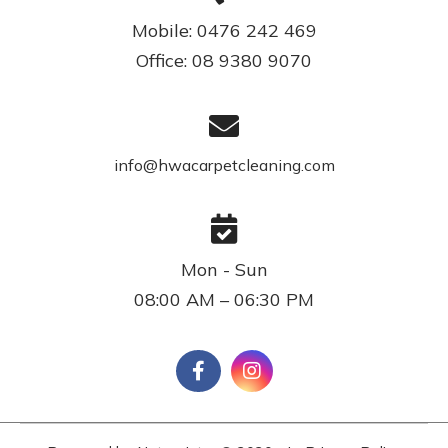
Mobile:
0476 242 469
Office:
08 9380 9070
info@hwacarpetcleaning.com
Mon - Sun
08:00 AM – 06:30 PM