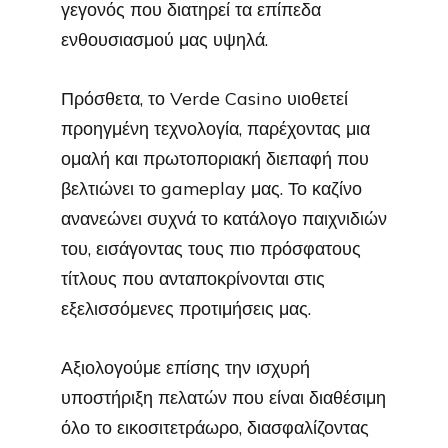
γεγονός που διατηρεί τα επίπεδα
ενθουσιασμού μας υψηλά.
Πρόσθετα, το Verde Casino υιοθετεί
προηγμένη τεχνολογία, παρέχοντας μια
ομαλή και πρωτοποριακή διεπαφή που
βελτιώνει το gameplay μας. Το καζίνο
ανανεώνει συχνά το κατάλογο παιχνιδιών
του, εισάγοντας τους πιο πρόσφατους
τίτλους που ανταποκρίνονται στις
εξελισσόμενες προτιμήσεις μας.
Αξιολογούμε επίσης την ισχυρή
υποστήριξη πελατών που είναι διαθέσιμη
όλο το εικοσιτετράωρο, διασφαλίζοντας