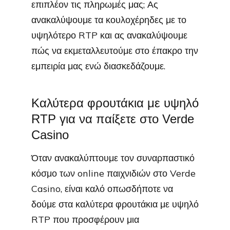
επιπλέον τις πληρωμές μας; Ας
ανακαλύψουμε τα κουλοχέρηδες με το
υψηλότερο RTP και ας ανακαλύψουμε
πώς να εκμεταλλευτούμε στο έπακρο την
εμπειρία μας ενώ διασκεδάζουμε.
Καλύτερα φρουτάκια με υψηλό
RTP για να παίξετε στο Verde
Casino
Όταν ανακαλύπτουμε τον συναρπαστικό
κόσμο των online παιχνιδιών στο Verde
Casino, είναι καλό οπωσδήποτε να
δούμε στα καλύτερα φρουτάκια με υψηλό
RTP που προσφέρουν μια