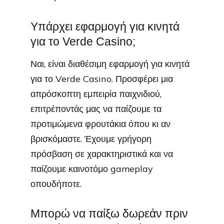
Υπάρχει εφαρμογή για κινητά
για το Verde Casino;
Ναι, είναι διαθέσιμη εφαρμογή για κινητά
για το Verde Casino. Προσφέρει μια
απρόσκοπτη εμπειρία παιχνιδιού,
επιτρέποντάς μας να παίζουμε τα
προτιμώμενα φρουτάκια όπου κι αν
βρισκόμαστε. Έχουμε γρήγορη
πρόσβαση σε χαρακτηριστικά και να
παίζουμε καινοτόμο gameplay
οπουδήποτε.
Μπορώ να παίξω δωρεάν πριν