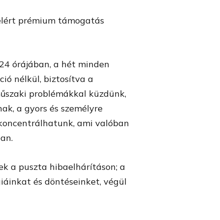
 elért prémium támogatás
 24 órájában, a hét minden
ó nélkül, biztosítva a
műszaki problémákkal küzdünk,
ak, a gyors és személyre
koncentrálhatunk, ami valóban
an.
ek a puszta hibaelhárításon; a
iáinkat és döntéseinket, végül