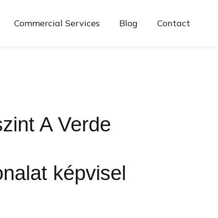
Commercial Services
Blog
Contact
zint A Verde
onalat képvisel