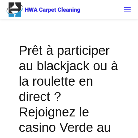
Mai
Me
Prêt à participer
au blackjack ou à
la roulette en
direct ?
Rejoignez le
casino Verde au