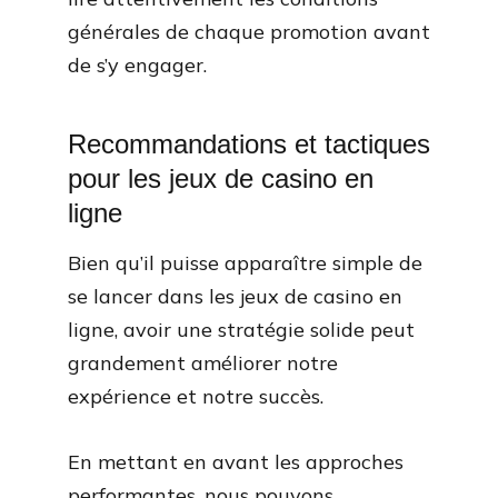
générales de chaque promotion avant
de s’y engager.
Recommandations et tactiques
pour les jeux de casino en
ligne
Bien qu’il puisse apparaître simple de
se lancer dans les jeux de casino en
ligne, avoir une stratégie solide peut
grandement améliorer notre
expérience et notre succès.
En mettant en avant les approches
performantes, nous pouvons