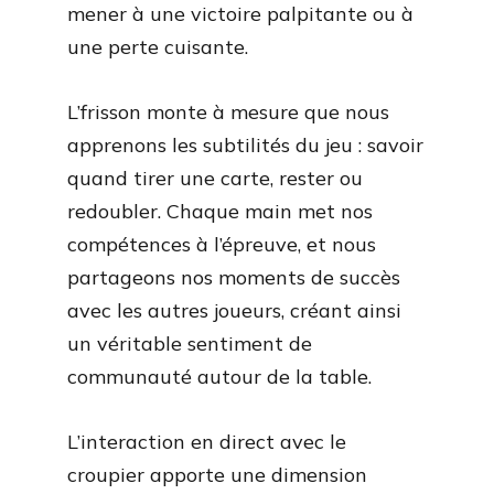
mener à une victoire palpitante ou à
une perte cuisante.
L’frisson monte à mesure que nous
apprenons les subtilités du jeu : savoir
quand tirer une carte, rester ou
redoubler. Chaque main met nos
compétences à l’épreuve, et nous
partageons nos moments de succès
avec les autres joueurs, créant ainsi
un véritable sentiment de
communauté autour de la table.
L’interaction en direct avec le
croupier apporte une dimension