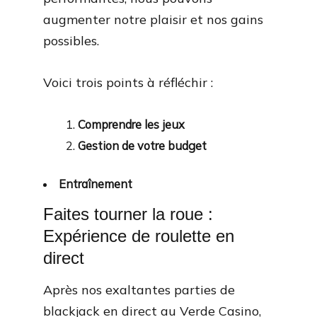
augmenter notre plaisir et nos gains
possibles.
Voici trois points à réfléchir :
Comprendre les jeux
Gestion de votre budget
Entraînement
Faites tourner la roue :
Expérience de roulette en
direct
Après nos exaltantes parties de
blackjack en direct au Verde Casino,