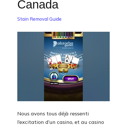
Canada
Stain Removal Guide
Nous avons tous déjà ressenti
l’excitation d’un casino, et au casino