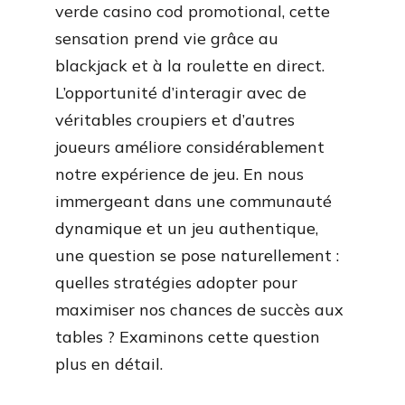
verde casino cod promotional
, cette
sensation prend vie grâce au
blackjack et à la roulette en direct.
L’opportunité d’interagir avec de
véritables croupiers et d’autres
joueurs améliore considérablement
notre expérience de jeu. En nous
immergeant dans une communauté
dynamique et un jeu authentique,
une question se pose naturellement :
quelles stratégies adopter pour
maximiser nos chances de succès aux
tables ? Examinons cette question
plus en détail.