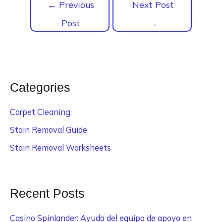
Post
←
Previous
Next Post
navigation
Post
→
Categories
Carpet Cleaning
Stain Removal Guide
Stain Removal Worksheets
Recent Posts
Casino Spinlander: Ayuda del equipo de apoyo en