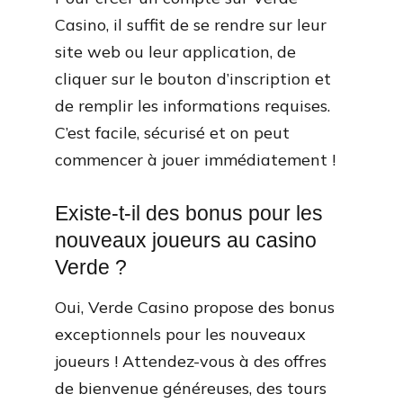
Casino, il suffit de se rendre sur leur
site web ou leur application, de
cliquer sur le bouton d’inscription et
de remplir les informations requises.
C’est facile, sécurisé et on peut
commencer à jouer immédiatement !
Existe-t-il des bonus pour les
nouveaux joueurs au casino
Verde ?
Oui, Verde Casino propose des bonus
exceptionnels pour les nouveaux
joueurs ! Attendez-vous à des offres
de bienvenue généreuses, des tours