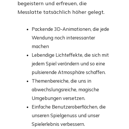
begeistern und erfreuen, die
Messlatte tatsächlich höher gelegt.
Packende 3D-Animationen, die jede
Wendung noch interessanter
machen
Lebendige Lichteffekte, die sich mit
jedem Spiel verändern und so eine
pulsierende Atmosphäre schaffen.
Themenbereiche, die uns in
abwechslungsreiche, magische
Umgebungen versetzen.
Einfache Benutzeroberflächen, die
unseren Spielgenuss und unser
Spielerlebnis verbessern.