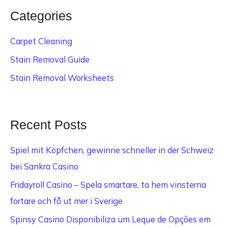
Categories
Carpet Cleaning
Stain Removal Guide
Stain Removal Worksheets
Recent Posts
Spiel mit Köpfchen, gewinne schneller in der Schweiz
bei Sankra Casino
Fridayroll Casino – Spela smartare, ta hem vinsterna
fortare och få ut mer i Sverige
Spinsy Casino Disponibiliza um Leque de Opções em