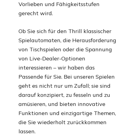
Vorlieben und Fähigkeitsstufen
gerecht wird.
Ob Sie sich für den Thrill klassischer
Spielautomaten, die Herausforderung
von Tischspielen oder die Spannung
von Live-Dealer-Optionen
interessieren – wir haben das
Passende für Sie. Bei unseren Spielen
geht es nicht nur um Zufall; sie sind
darauf konzipiert, zu fesseln und zu
amüsieren, und bieten innovative
Funktionen und einzigartige Themen,
die Sie wiederholt zurückkommen
lassen.