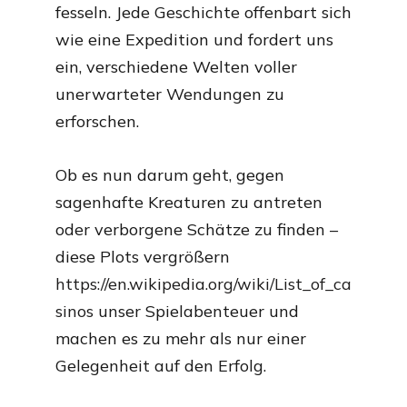
fesseln. Jede Geschichte offenbart sich
wie eine Expedition und fordert uns
ein, verschiedene Welten voller
unerwarteter Wendungen zu
erforschen.
Ob es nun darum geht, gegen
sagenhafte Kreaturen zu antreten
oder verborgene Schätze zu finden –
diese Plots vergrößern
https://en.wikipedia.org/wiki/List_of_ca
sinos
unser Spielabenteuer und
machen es zu mehr als nur einer
Gelegenheit auf den Erfolg.