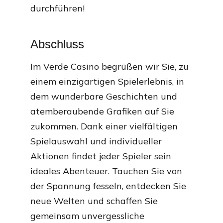
durchführen!
Abschluss
Im Verde Casino begrüßen wir Sie, zu
einem einzigartigen Spielerlebnis, in
dem wunderbare Geschichten und
atemberaubende Grafiken auf Sie
zukommen. Dank einer vielfältigen
Spielauswahl und individueller
Aktionen findet jeder Spieler sein
ideales Abenteuer. Tauchen Sie von
der Spannung fesseln, entdecken Sie
neue Welten und schaffen Sie
gemeinsam unvergessliche