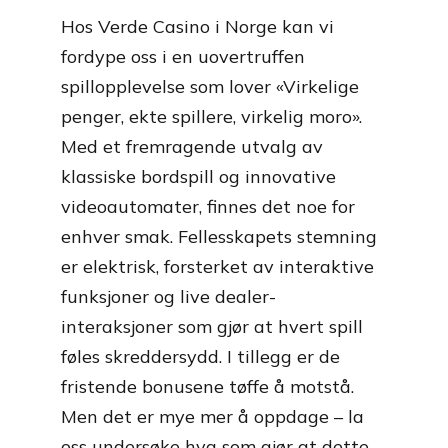
Hos Verde Casino i Norge kan vi
fordype oss i en uovertruffen
spillopplevelse som lover «Virkelige
penger, ekte spillere, virkelig moro».
Med et fremragende utvalg av
klassiske bordspill og innovative
videoautomater, finnes det noe for
enhver smak. Fellesskapets stemning
er elektrisk, forsterket av interaktive
funksjoner og live dealer-
interaksjoner som gjør at hvert spill
føles skreddersydd. I tillegg er de
fristende bonusene tøffe å motstå.
Men det er mye mer å oppdage – la
oss undersøke hva som gjør at dette