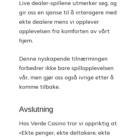
Live dealer-spillene utmerker seg, og
gir oss en sjanse til å interagere med
ekte dealere mens vi opplever
opplevelsen fra komforten av vårt
hjem.
Denne nyskapende tilnærmingen
forbedrer ikke bare spillopplevelsen
vår, men gjør oss også ivrige etter å
komme tilbake.
Avslutning
Hos Verde Casino tror vi oppriktig at
«Ekte penger, ekte deltakere, ekte