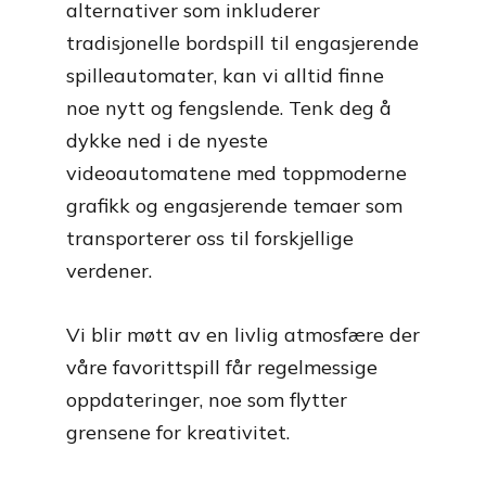
alternativer som inkluderer
tradisjonelle bordspill til engasjerende
spilleautomater, kan vi alltid finne
noe nytt og fengslende. Tenk deg å
dykke ned i de nyeste
videoautomatene med toppmoderne
grafikk og engasjerende temaer som
transporterer oss til forskjellige
verdener.
Vi blir møtt av en livlig atmosfære der
våre favorittspill får regelmessige
oppdateringer, noe som flytter
grensene for kreativitet.