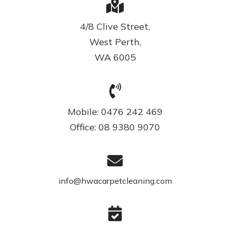
4/8 Clive Street,
West Perth,
WA 6005
Mobile:
0476 242 469
Office:
08 9380 9070
info@hwacarpetcleaning.com