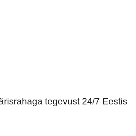
ärisrahaga tegevust 24/7 Eestis