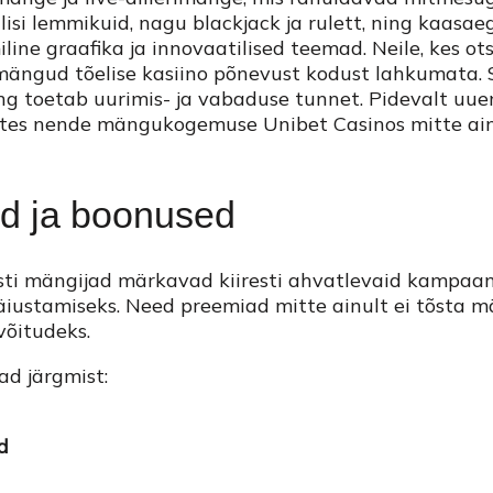
isi lemmikuid, nagu blackjack ja rulett, ning kaasae
ne graafika ja innovaatilised teemad. Neile, kes ot
imängud tõelise kasiino põnevust kodust lahkumata. 
ing toetab uurimis- ja vabaduse tunnet. Pidevalt uu
tes nende mängukogemuse Unibet Casinos mitte ainu
d ja boonused
sti mängijad märkavad kiiresti ahvatlevaid kampaani
ustamiseks. Need preemiad mitte ainult ei tõsta 
õitudeks.
d järgmist:
d