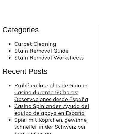
Categories
Carpet Cleaning
Stain Removal Guide
Stain Removal Worksheets
Recent Posts
Probé en las salas de Glorion
Casino durante 50 horas:
Observaciones desde España
Casino Spinlander: Ayuda del
equipo de apoyo en España
Spiel mit Köpfchen, gewinne
schneller in der Schweiz bei
Sankra Casino