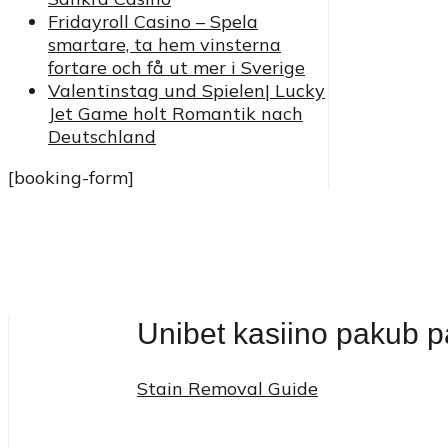
Fridayroll Casino – Spela
smartare, ta hem vinsterna
fortare och få ut mer i Sverige
Valentinstag und Spielen| Lucky
Jet Game holt Romantik nach
Deutschland
[booking-form]
Unibet kasiino pakub p
Stain Removal Guide