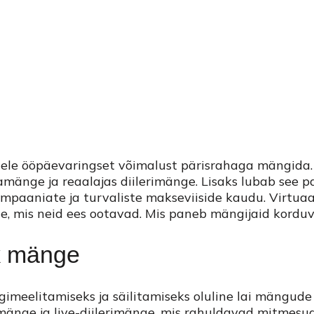
ele ööpäevaringset võimalust pärisrahaga mängida. 
uamänge ja reaalajas diilerimänge. Lisaks lubab see 
aaniate ja turvaliste makseviiside kaudu. Virtuaal
e, mis neid ees ootavad. Mis paneb mängijaid korduv
ik mänge
gimeelitamiseks ja säilitamiseks oluline lai mängude
nge ja live-diilerimänge, mis rahuldavad mitmesugu