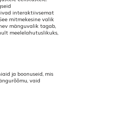
gseid
sivad interaktiivsemat
See mitmekesine valik
enev mänguvalik tagab,
lt meelelahutuslikuks,
aid ja boonuseid, mis
mängurõõmu, vaid