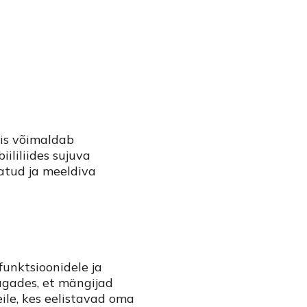
mis võimaldab
ililiides sujuva
tud ja meeldiva
unktsioonidele ja
agades, et mängijad
le, kes eelistavad oma