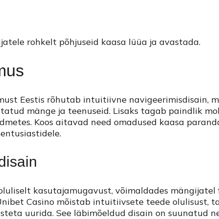
atele rohkelt põhjuseid kaasa lüüa ja avastada.
mus
st Eestis rõhutab intuitiivne navigeerimisdisain, 
tatud mänge ja teenuseid. Lisaks tagab paindlik mobi
dmetes. Koos aitavad need omadused kaasa paranda
ntusiastidele.
disain
luliselt kasutajamugavust, võimaldades mängijatel f
ibet Casino mõistab intuitiivsete teede olulisust, t
teta uurida. See läbimõeldud disain on suunatud nei