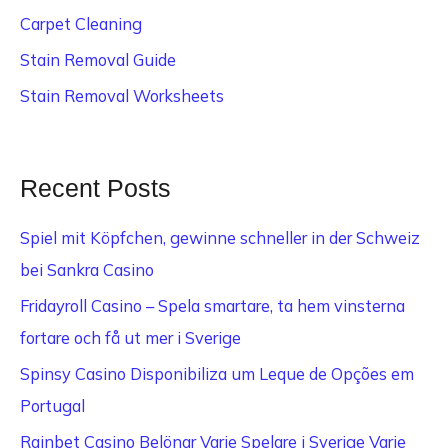
Carpet Cleaning
Stain Removal Guide
Stain Removal Worksheets
Recent Posts
Spiel mit Köpfchen, gewinne schneller in der Schweiz
bei Sankra Casino
Fridayroll Casino – Spela smartare, ta hem vinsterna
fortare och få ut mer i Sverige
Spinsy Casino Disponibiliza um Leque de Opções em
Portugal
Rainbet Casino Belönar Varje Spelare i Sverige Varje