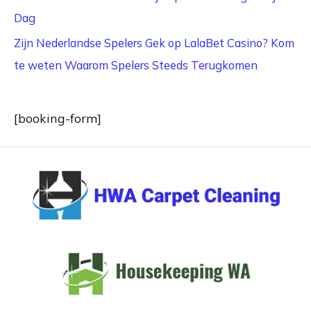
Dag
Zijn Nederlandse Spelers Gek op LalaBet Casino? Kom
te weten Waarom Spelers Steeds Terugkomen
[booking-form]