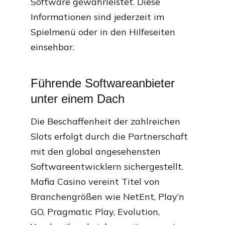
Software gewährleistet. Diese
Informationen sind jederzeit im
Spielmenü oder in den Hilfeseiten
einsehbar.
Führende Softwareanbieter
unter einem Dach
Die Beschaffenheit der zahlreichen
Slots erfolgt durch die Partnerschaft
mit den global angesehensten
Softwareentwicklern sichergestellt.
Mafia Casino vereint Titel von
Branchengrößen wie NetEnt, Play’n
GO, Pragmatic Play, Evolution,