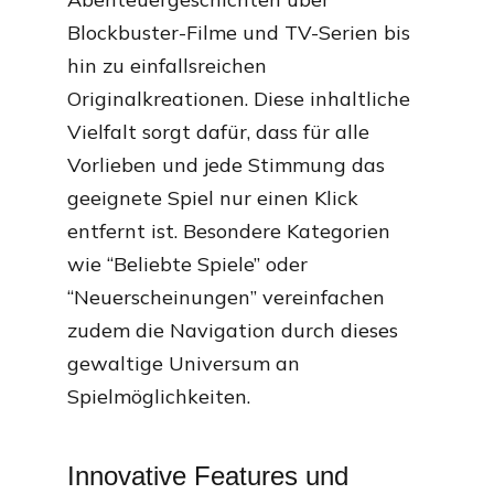
Blockbuster-Filme und TV-Serien bis
hin zu einfallsreichen
Originalkreationen. Diese inhaltliche
Vielfalt sorgt dafür, dass für alle
Vorlieben und jede Stimmung das
geeignete Spiel nur einen Klick
entfernt ist. Besondere Kategorien
wie “Beliebte Spiele” oder
“Neuerscheinungen” vereinfachen
zudem die Navigation durch dieses
gewaltige Universum an
Spielmöglichkeiten.
Innovative Features und