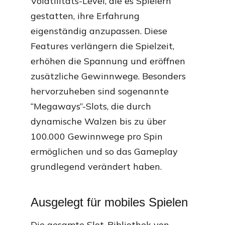
Volatilitäts-Level, die es Spielern
gestatten, ihre Erfahrung
eigenständig anzupassen. Diese
Features verlängern die Spielzeit,
erhöhen die Spannung und eröffnen
zusätzliche Gewinnwege. Besonders
hervorzuheben sind sogenannte
“Megaways”-Slots, die durch
dynamische Walzen bis zu über
100.000 Gewinnwege pro Spin
ermöglichen und so das Gameplay
grundlegend verändert haben.
Ausgelegt für mobiles Spielen
Die gesamte Slot-Bibliothek von