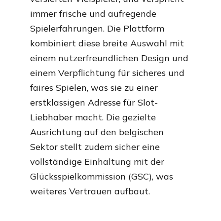
immer frische und aufregende
Spielerfahrungen. Die Plattform
kombiniert diese breite Auswahl mit
einem nutzerfreundlichen Design und
einem Verpflichtung für sicheres und
faires Spielen, was sie zu einer
erstklassigen Adresse für Slot-
Liebhaber macht. Die gezielte
Ausrichtung auf den belgischen
Sektor stellt zudem sicher eine
vollständige Einhaltung mit der
Glücksspielkommission (GSC), was
weiteres Vertrauen aufbaut.