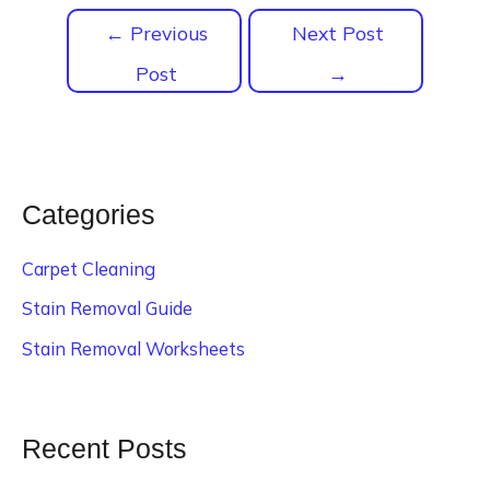
Post
←
Previous
Next Post
navigation
Post
→
Categories
Carpet Cleaning
Stain Removal Guide
Stain Removal Worksheets
Recent Posts