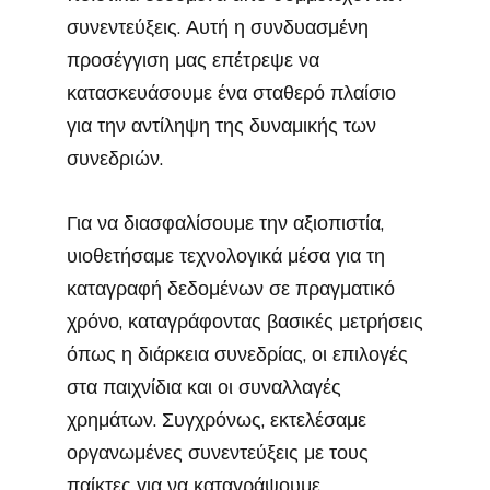
συνεντεύξεις. Αυτή η συνδυασμένη
προσέγγιση μας επέτρεψε να
κατασκευάσουμε ένα σταθερό πλαίσιο
για την αντίληψη της δυναμικής των
συνεδριών.
Για να διασφαλίσουμε την αξιοπιστία,
υιοθετήσαμε τεχνολογικά μέσα για τη
καταγραφή δεδομένων σε πραγματικό
χρόνο, καταγράφοντας βασικές μετρήσεις
όπως η διάρκεια συνεδρίας, οι επιλογές
στα παιχνίδια και οι συναλλαγές
χρημάτων. Συγχρόνως, εκτελέσαμε
οργανωμένες συνεντεύξεις με τους
παίκτες για να καταγράψουμε