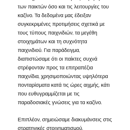
των παικτών όσο και τις λειτουργίες του
καζίνο. Τα δεδομένα μας έδειξαν
συγκεκριμένες προτιμήσεις σχετικά με
τους τύπους παιχνιδιών, τα μεγέθη
στοιχημάτων και τη συχνότητα
παιχνιδιού. Για παράδειγμα,
διαπιστώσαμε ότι οι παίκτες συχνά
στρέφονταν προς τα επιτραπέζια
παιχνίδια, χρησιμοποιώντας υψηλότερα
πονταρίσματα κατά τις ώρες αιχμής, κάτι
που ευθυγραμμίζεται με τις
παραδοσιακές γνώσεις για τα καζίνο.
Επιπλέον, σημειώσαμε διακυμάνσεις στις
στρατηγικές στοιχηματισμού,