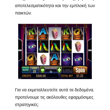
αποτελεσματικότητα και την εμπλοκή των
παικτών.
Για να εκμεταλλευτείτε αυτά τα δεδομένα,
προτείνουμε τις ακόλουθες εφαρμόσιμες
στρατηγικές: