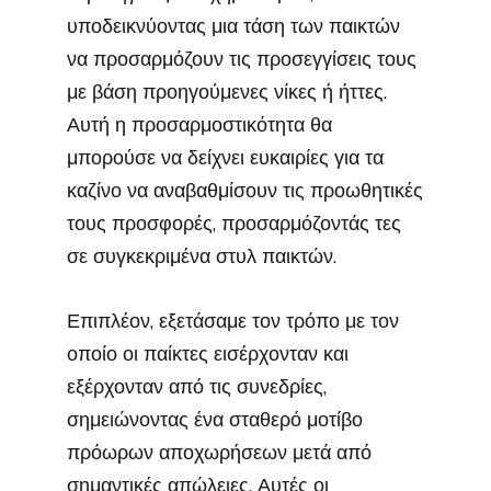
υποδεικνύοντας μια τάση των παικτών
να προσαρμόζουν τις προσεγγίσεις τους
με βάση προηγούμενες νίκες ή ήττες.
Αυτή η προσαρμοστικότητα θα
μπορούσε να δείχνει ευκαιρίες για τα
καζίνο να αναβαθμίσουν τις προωθητικές
τους προσφορές, προσαρμόζοντάς τες
σε συγκεκριμένα στυλ παικτών.
Επιπλέον, εξετάσαμε τον τρόπο με τον
οποίο οι παίκτες εισέρχονταν και
εξέρχονταν από τις συνεδρίες,
σημειώνοντας ένα σταθερό μοτίβο
πρόωρων αποχωρήσεων μετά από
σημαντικές απώλειες. Αυτές οι