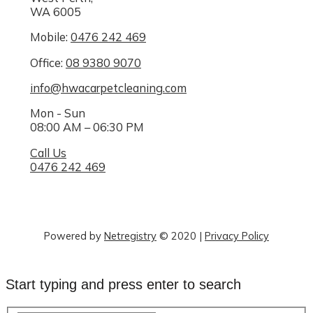
WA 6005
Mobile:
0476 242 469
Office:
08 9380 9070
info@hwacarpetcleaning.com
Mon - Sun
08:00 AM – 06:30 PM
Call Us
0476 242 469
Powered by
Netregistry
© 2020
|
Privacy Policy
Start typing and press enter to search