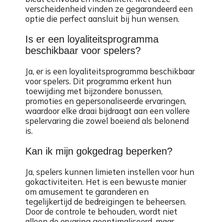
verscheidenheid vinden ze gegarandeerd een
optie die perfect aansluit bij hun wensen.
Is er een loyaliteitsprogramma
beschikbaar voor spelers?
Ja, er is een loyaliteitsprogramma beschikbaar
voor spelers. Dit programma erkent hun
toewijding met bijzondere bonussen,
promoties en gepersonaliseerde ervaringen,
waardoor elke draai bijdraagt aan een vollere
spelervaring die zowel boeiend als belonend
is.
Kan ik mijn gokgedrag beperken?
Ja, spelers kunnen limieten instellen voor hun
gokactiviteiten. Het is een bewuste manier
om amusement te garanderen en
tegelijkertijd de bedreigingen te beheersen.
Door de controle te behouden, wordt niet
alleen de ervaring geoptimaliseerd, maar