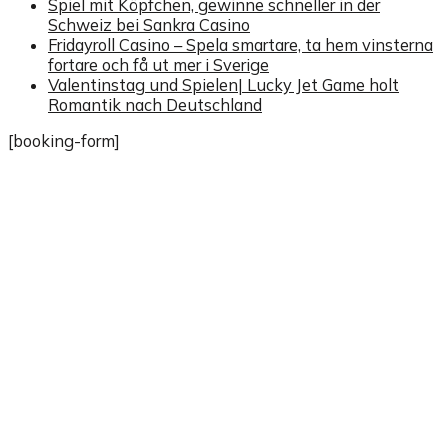
Spiel mit Köpfchen, gewinne schneller in der
Schweiz bei Sankra Casino
Fridayroll Casino – Spela smartare, ta hem vinsterna
fortare och få ut mer i Sverige
Valentinstag und Spielen| Lucky Jet Game holt
Romantik nach Deutschland
[booking-form]