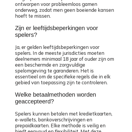
ontworpen voor probleemloos gamen
onderweg, zodat men geen boeiende kansen
hoeft te missen.
Zijn er leeftijdsbeperkingen voor
spelers?
Ja, er gelden leeftijdsbeperkingen voor
spelers. In de meeste jurisdicties moeten
deelnemers minimaal 18 jaar of ouder zijn om
een beschermde en zorgvuldige
spelomgeving te garanderen. Het is
essentieel om de specifieke regels die in elk
gebied van toepassing zijn te controleren.
Welke betaalmethoden worden
geaccepteerd?
Spelers kunnen betalen met kredietkaarten,
e-wallets, bankoverschrijvingen en
prepaidkaarten. Elke methode is veilig en
biedt eenvoud en flexibiliteit. Met deze