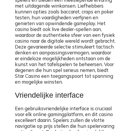
spelers en bieden een meeslepende ervaring
met uitdagende winkansen. Liefhebbers
kunnen opties zoals baccarat, craps en poker
testen, hun vaardigheden verfijnen en
genieten van opwindende gameplay. Het
casino biedt ook live dealer-spellen aan,
waardoor de authentieke sfeer van een fysiek
casino naar de digitale wereld wordt gebracht.
Deze gevarieerde selectie stimuleert tactisch
denken en aanpassingsvermogen, waardoor
er eindeloze mogelijkheden ontstaan om de
kunst van het tafelspelen te beheersen. Voor
degenen die hun spel serieus nemen, biedt
Star Casino een toegangspoort tot spanning
en mogelijke winsten.
Vriendelijke interface
Een gebruiksvriendelijke interface is cruciaal
voor elk online gamingplatform, en dit casino
excelleert daarin. Spelers zullen de vlotte
navigatie op prijs stellen die hun spelervaring