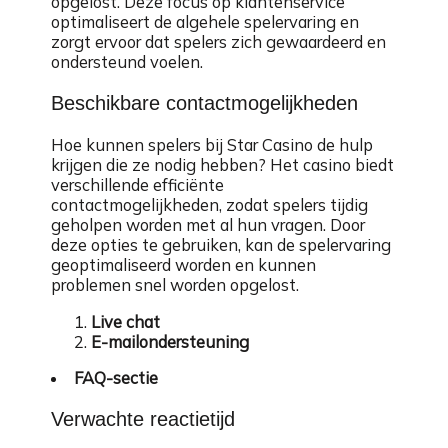
opgelost. Deze focus op klantenservice
optimaliseert de algehele spelervaring en
zorgt ervoor dat spelers zich gewaardeerd en
ondersteund voelen.
Beschikbare contactmogelijkheden
Hoe kunnen spelers bij Star Casino de hulp
krijgen die ze nodig hebben? Het casino biedt
verschillende efficiënte
contactmogelijkheden, zodat spelers tijdig
geholpen worden met al hun vragen. Door
deze opties te gebruiken, kan de spelervaring
geoptimaliseerd worden en kunnen
problemen snel worden opgelost.
Live chat
E-mailondersteuning
FAQ-sectie
Verwachte reactietijd