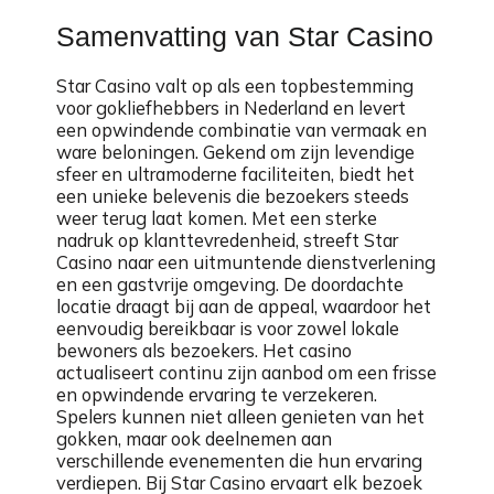
Samenvatting van Star Casino
Star Casino valt op als een topbestemming
voor gokliefhebbers in Nederland en levert
een opwindende combinatie van vermaak en
ware beloningen. Gekend om zijn levendige
sfeer en ultramoderne faciliteiten, biedt het
een unieke belevenis die bezoekers steeds
weer terug laat komen. Met een sterke
nadruk op klanttevredenheid, streeft Star
Casino naar een uitmuntende dienstverlening
en een gastvrije omgeving. De doordachte
locatie draagt bij aan de appeal, waardoor het
eenvoudig bereikbaar is voor zowel lokale
bewoners als bezoekers. Het casino
actualiseert continu zijn aanbod om een frisse
en opwindende ervaring te verzekeren.
Spelers kunnen niet alleen genieten van het
gokken, maar ook deelnemen aan
verschillende evenementen die hun ervaring
verdiepen. Bij Star Casino ervaart elk bezoek