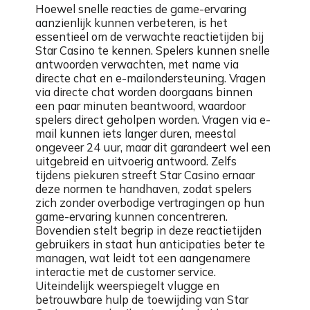
Hoewel snelle reacties de game-ervaring
aanzienlijk kunnen verbeteren, is het
essentieel om de verwachte reactietijden bij
Star Casino te kennen. Spelers kunnen snelle
antwoorden verwachten, met name via
directe chat en e-mailondersteuning. Vragen
via directe chat worden doorgaans binnen
een paar minuten beantwoord, waardoor
spelers direct geholpen worden. Vragen via e-
mail kunnen iets langer duren, meestal
ongeveer 24 uur, maar dit garandeert wel een
uitgebreid en uitvoerig antwoord. Zelfs
tijdens piekuren streeft Star Casino ernaar
deze normen te handhaven, zodat spelers
zich zonder overbodige vertragingen op hun
game-ervaring kunnen concentreren.
Bovendien stelt begrip in deze reactietijden
gebruikers in staat hun anticipaties beter te
managen, wat leidt tot een aangenamere
interactie met de customer service.
Uiteindelijk weerspiegelt vlugge en
betrouwbare hulp de toewijding van Star