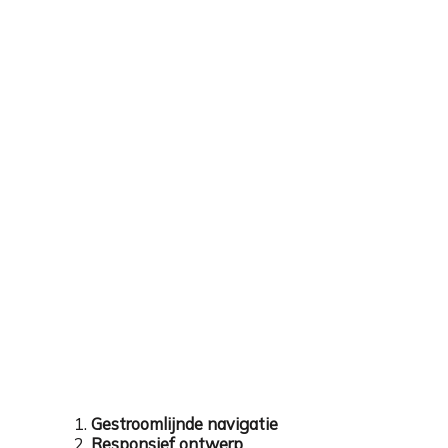
Gestroomlijnde navigatie
Responsief ontwerp