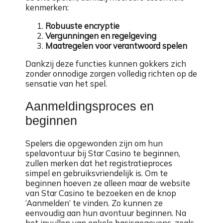
kenmerken:
Robuuste encryptie
Vergunningen en regelgeving
Maatregelen voor verantwoord spelen
Dankzij deze functies kunnen gokkers zich
zonder onnodige zorgen volledig richten op de
sensatie van het spel.
Aanmeldingsproces en
beginnen
Spelers die opgewonden zijn om hun
spelavontuur bij Star Casino te beginnen,
zullen merken dat het registratieproces
simpel en gebruiksvriendelijk is. Om te
beginnen hoeven ze alleen maar de website
van Star Casino te bezoeken en de knop
‘Aanmelden’ te vinden. Zo kunnen ze
eenvoudig aan hun avontuur beginnen. Na
het invullen van enkele basisgegevens, zoals