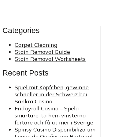
Categories
Carpet Cleaning
Stain Removal Guide
Stain Removal Worksheets
Recent Posts
Spiel mit Köpfchen, gewinne
schneller in der Schweiz bei
Sankra Casino
Fridayroll Casino – Spela
smartare, ta hem vinsterna
fortare och få ut mer i Sverige
Spinsy Casino Disponibiliza um
Leque de Opções em Portugal