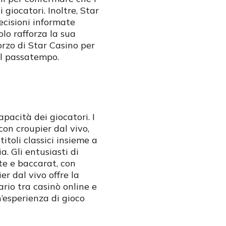
 giocatori. Inoltre, Star
ecisioni informate
olo rafforza la sua
orzo di Star Casino per
 al passatempo.
pacità dei giocatori. I
con croupier dal vivo,
itoli classici insieme a
. Gli entusiasti di
te e baccarat, con
er dal vivo offre la
ario tra casinò online e
n’esperienza di gioco