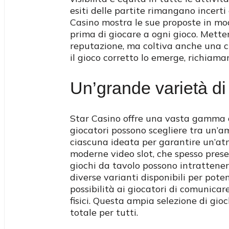
esiti delle partite rimangano incerti 
Casino mostra le sue proposte in mo
prima di giocare a ogni gioco. Metten
reputazione, ma coltiva anche una cli
il gioco corretto lo emerge, richiama
Un’grande varietà di
Star Casino offre una vasta gamma di 
giocatori possono scegliere tra un’am
ciascuna ideata per garantire un’atmos
moderne video slot, che spesso prese
giochi da tavolo possono intrattener
diverse varianti disponibili per potenz
possibilità ai giocatori di comunicar
fisici. Questa ampia selezione di gio
totale per tutti.