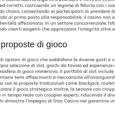
ed corretti, costruendo un legame di fiducia con i suoi
do chiaro, consentendo ai partecipanti di prendere d
do al primo posto alla responsabilità, il casino non s
entela affezionata. In un settore concorrenziale, l’sf
ndo clienti esigenti che apprezzano l’integrità oltre
 proposte di gioco
opzioni di gioco che soddisfano le diverse gusti e ca
pia selezione di slot, giochi da tavolo ed esperienze 
fera di gioco immersiva. Il portfolio di slot include t
ntano temi affascinanti e meccaniche all’avanguardia
si con le proposte tradizionali come blackjack, roulet
iare il gioco strategico. Inoltre, la sezione con croupi
e in tempo reale con croupier esperti, riducendo il div
chi dimostra l’impegno di Star Casino nel garantire u