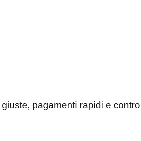
 giuste, pagamenti rapidi e contro