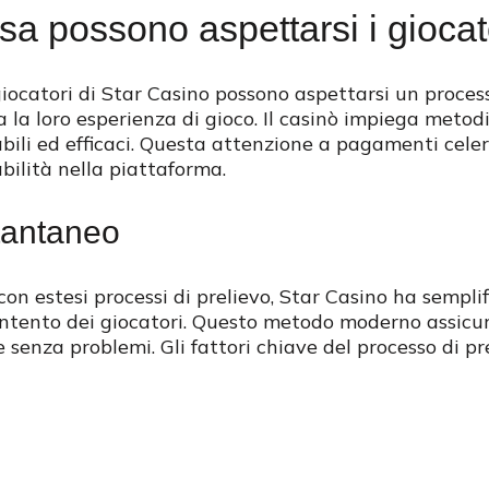
sa possono aspettarsi i giocat
iocatori di Star Casino possono aspettarsi un process
 la loro esperienza di gioco. Il casinò impiega meto
abili ed efficaci. Questa attenzione a pagamenti celeri
dabilità nella piattaforma.
stantaneo
on estesi processi di prelievo, Star Casino ha semplif
ontento dei giocatori. Questo metodo moderno assicur
e senza problemi. Gli fattori chiave del processo di pr