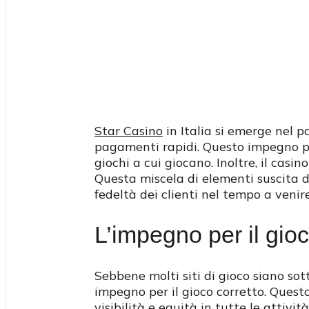
Star Casino
in Italia si emerge nel 
pagamenti rapidi. Questo impegno pr
giochi a cui giocano. Inoltre, il casin
Questa miscela di elementi suscita d
fedeltà dei clienti nel tempo a venire
L’impegno per il gioc
Sebbene molti siti di gioco siano sott
impegno per il gioco corretto. Quest
visibilità e equità in tutte le attivi