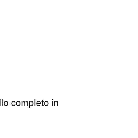
llo completo in