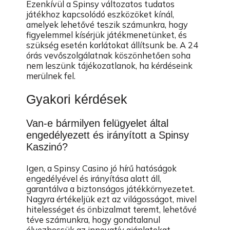
Ezenkívül a Spinsy változatos tudatos
játékhoz kapcsolódó eszközöket kínál,
amelyek lehetővé teszik számunkra, hogy
figyelemmel kísérjük játékmenetünket, és
szükség esetén korlátokat állítsunk be. A 24
órás vevőszolgálatnak köszönhetően soha
nem leszünk tájékozatlanok, ha kérdéseink
merülnek fel.
Gyakori kérdések
Van-e bármilyen felügyelet által
engedélyezett és irányított a Spinsy
Kaszinó?
Igen, a Spinsy Casino jó hírű hatóságok
engedélyével és irányítása alatt áll,
garantálva a biztonságos játékkörnyezetet.
Nagyra értékeljük ezt az világosságot, mivel
hitelességet és önbizalmat teremt, lehetővé
téve számunkra, hogy gondtalanul
élvezhessük az innovatív ajánlatokat.