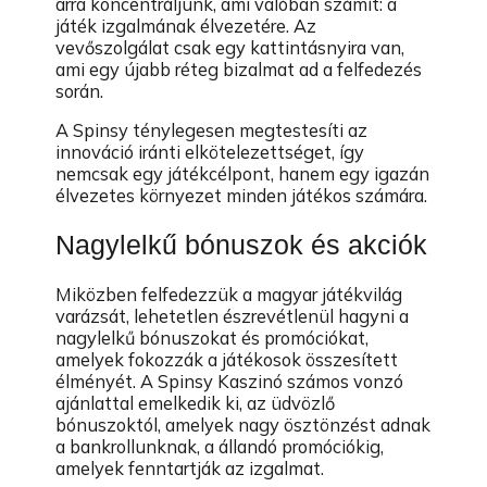
arra koncentráljunk, ami valóban számít: a
játék izgalmának élvezetére. Az
vevőszolgálat csak egy kattintásnyira van,
ami egy újabb réteg bizalmat ad a felfedezés
során.
A Spinsy ténylegesen megtestesíti az
innováció iránti elkötelezettséget, így
nemcsak egy játékcélpont, hanem egy igazán
élvezetes környezet minden játékos számára.
Nagylelkű bónuszok és akciók
Miközben felfedezzük a magyar játékvilág
varázsát, lehetetlen észrevétlenül hagyni a
nagylelkű bónuszokat és promóciókat,
amelyek fokozzák a játékosok összesített
élményét. A Spinsy Kaszinó számos vonzó
ajánlattal emelkedik ki, az üdvözlő
bónuszoktól, amelyek nagy ösztönzést adnak
a bankrollunknak, a állandó promóciókig,
amelyek fenntartják az izgalmat.