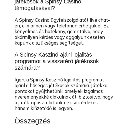
játékosok a Spinsy Casino
támogatásával?
A Spinsy Casino ügyfélszolgálatát live chat-
en, e-mailben vagy telefonon érhetjük el. Ez
kényelmes és hatékony, garantálva, hogy
akármilyen kérdés vagy aggályunk esetén
kapunk a szükséges segítséget.
A Spinsy Kaszinó ajánl lojalitás
programot a visszatérő játékosok
számára?
Igen, a Spinsy Kaszinó lojalitás programot
ajánl a hűséges játékosok számára. Játékkal
pontokat gyűjthetünk, amelyek izgalmas
nyereményekké alakulnak át, biztosítva, hogy
a játéktapasztalatunk ne csak érdekes,
hanem kifizetődő is legyen.
Összegzés