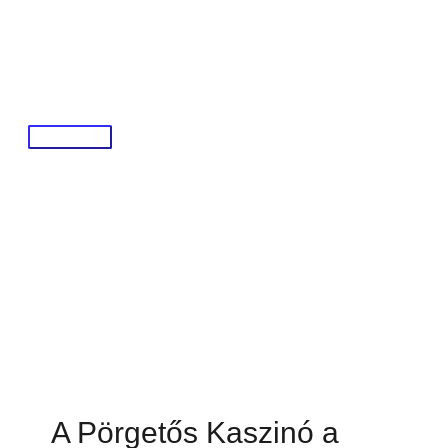
Skip
to
content
Main
Menu
A Pörgetős Kaszinó a