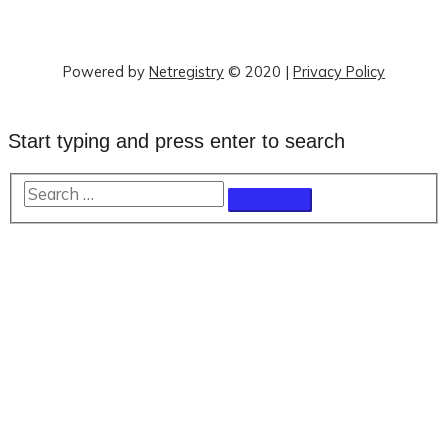
Powered by
Netregistry
© 2020
|
Privacy Policy
Start typing and press enter to search
Search
…
Scroll
to
Top