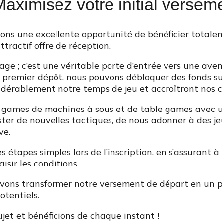
Maximisez votre initial versem
vons une excellente opportunité de bénéficier total
ractif offre de réception.
ge ; c’est une véritable porte d’entrée vers une aven
 premier dépôt, nous pouvons débloquer des fonds s
sidérablement notre temps de jeu et accroîtront nos 
ers games de machines à sous et de table games avec 
ster de nouvelles tactiques, de nous adonner à des j
ve.
es étapes simples lors de l’inscription, en s’assurant à 
isir les conditions.
uvons transformer notre versement de départ en un p
otentiels.
et et bénéficions de chaque instant !