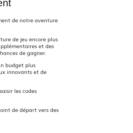
ent
ement de notre aventure
ture de jeu encore plus
upplémentaires et des
chances de gagner.
un budget plus
eux innovants et de
saisir les codes
oint de départ vers des