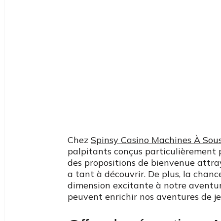
Chez
Spinsy Casino Machines À So
palpitants conçus particulièrement p
des propositions de bienvenue attray
a tant à découvrir. De plus, la chan
dimension excitante à notre aventu
peuvent enrichir nos aventures de je