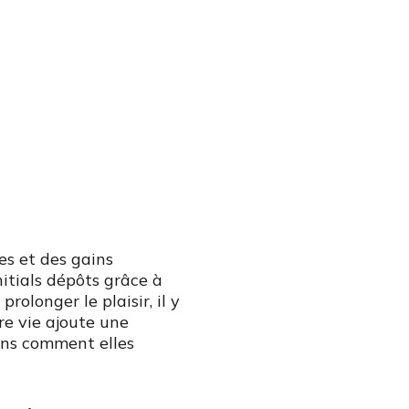
s et des gains
nitials dépôts grâce à
olonger le plaisir, il y
re vie ajoute une
ons comment elles