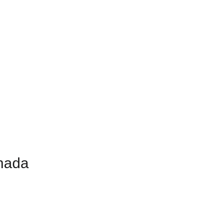
anada