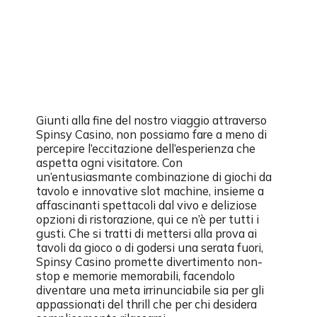
Giunti alla fine del nostro viaggio attraverso
Spinsy Casino, non possiamo fare a meno di
percepire l’eccitazione dell’esperienza che
aspetta ogni visitatore. Con
un’entusiasmante combinazione di giochi da
tavolo e innovative slot machine, insieme a
affascinanti spettacoli dal vivo e deliziose
opzioni di ristorazione, qui ce n’è per tutti i
gusti. Che si tratti di mettersi alla prova ai
tavoli da gioco o di godersi una serata fuori,
Spinsy Casino promette divertimento non-
stop e memorie memorabili, facendolo
diventare una meta irrinunciabile sia per gli
appassionati del thrill che per chi desidera