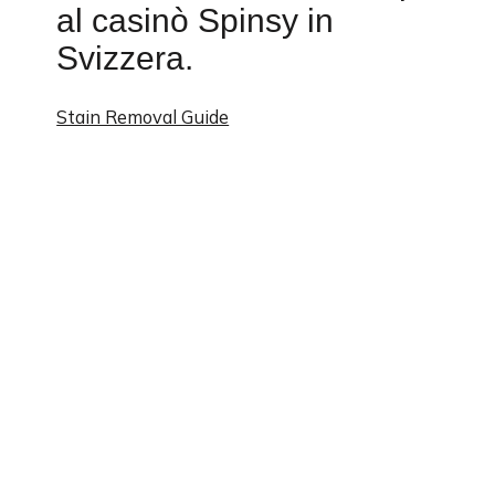
al casinò Spinsy in
Svizzera.
Stain Removal Guide