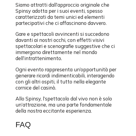
Siamo attratti dall’approccio originale che
Spinsy adotta per i suoi eventi, spesso
caratterizzati da temi unici ed elementi
partecipativi che ci affascinano davvero.
Gare e spettacoli avvincenti si succedono
davanti ai nostri occhi, con effetti visivi
spettacolari e scenografie suggestive che ci
immergono direttamente nel mondo
dell’intrattenimento.
Ogni evento rappresenta un’opportunità per
generare ricordi indimenticabili, interagendo
con gli altri ospiti, il tutto nella elegante
cornice del casinò.
Allo Spinsy, l’spettacolo dal vivo non è solo
un’attrazione, ma una parte fondamentale
della nostra eccitante esperienza.
FAQ