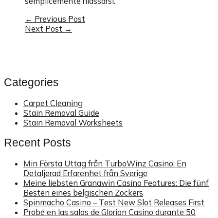
semplicemente rilassarsi.
Post
←
Previous Post
Next Post
→
navigation
Categories
Carpet Cleaning
Stain Removal Guide
Stain Removal Worksheets
Recent Posts
Min Första Uttag från TurboWinz Casino: En
Detaljerad Erfarenhet från Sverige
Meine liebsten Granawin Casino Features: Die fünf
Besten eines belgischen Zockers
Spinmacho Casino – Test New Slot Releases First
Probé en las salas de Glorion Casino durante 50