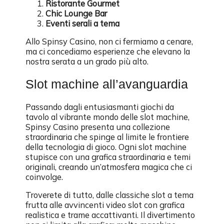
Ristorante Gourmet
Chic Lounge Bar
Eventi serali a tema
Allo Spinsy Casino, non ci fermiamo a cenare,
ma ci concediamo esperienze che elevano la
nostra serata a un grado più alto.
Slot machine all’avanguardia
Passando dagli entusiasmanti giochi da
tavolo al vibrante mondo delle slot machine,
Spinsy Casino presenta una collezione
straordinaria che spinge al limite le frontiere
della tecnologia di gioco. Ogni slot machine
stupisce con una grafica straordinaria e temi
originali, creando un’atmosfera magica che ci
coinvolge.
Troverete di tutto, dalle classiche slot a tema
frutta alle avvincenti video slot con grafica
realistica e trame accattivanti. Il divertimento