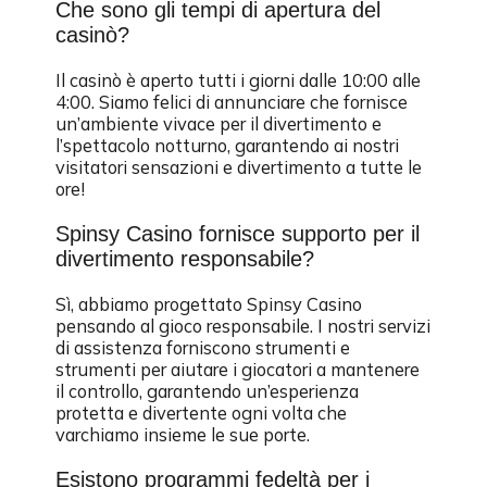
Che sono gli tempi di apertura del
casinò?
Il casinò è aperto tutti i giorni dalle 10:00 alle
4:00. Siamo felici di annunciare che fornisce
un’ambiente vivace per il divertimento e
l’spettacolo notturno, garantendo ai nostri
visitatori sensazioni e divertimento a tutte le
ore!
Spinsy Casino fornisce supporto per il
divertimento responsabile?
Sì, abbiamo progettato Spinsy Casino
pensando al gioco responsabile. I nostri servizi
di assistenza forniscono strumenti e
strumenti per aiutare i giocatori a mantenere
il controllo, garantendo un’esperienza
protetta e divertente ogni volta che
varchiamo insieme le sue porte.
Esistono programmi fedeltà per i