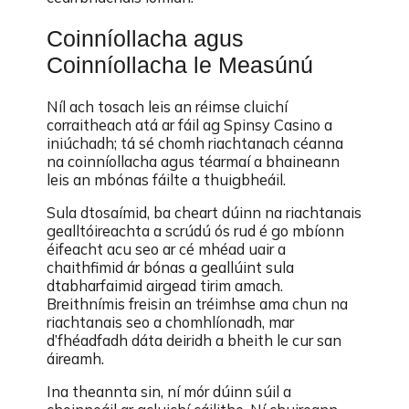
Coinníollacha agus
Coinníollacha le Measúnú
Níl ach tosach leis an réimse cluichí
corraitheach atá ar fáil ag Spinsy Casino a
iniúchadh; tá sé chomh riachtanach céanna
na coinníollacha agus téarmaí a bhaineann
leis an mbónas fáilte a thuigbheáil.
Sula dtosaímid, ba cheart dúinn na riachtanais
gealltóireachta a scrúdú ós rud é go mbíonn
éifeacht acu seo ar cé mhéad uair a
chaithfimid ár bónas a geallúint sula
dtabharfaimid airgead tirim amach.
Breithnímis freisin an tréimhse ama chun na
riachtanais seo a chomhlíonadh, mar
d’fhéadfadh dáta deiridh a bheith le cur san
áireamh.
Ina theannta sin, ní mór dúinn súil a