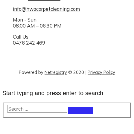
info@hwacarpetcleaning.com
Mon - Sun
08:00 AM – 06:30 PM
Call Us
0476 242 469
Powered by
Netregistry
© 2020
|
Privacy Policy
Start typing and press enter to search
Search
…
Scroll
to
Top