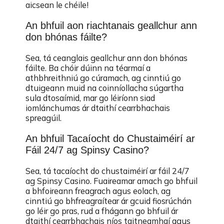
aicsean le chéile!
An bhfuil aon riachtanais geallchur ann
don bhónas fáilte?
Sea, tá ceanglais geallchur ann don bhónas
fáilte. Ba chóir dúinn na téarmaí a
athbhreithniú go cúramach, ag cinntiú go
dtuigeann muid na coinníollacha súgartha
sula dtosaímid, mar go léiríonn siad
iomlánchumas ár dtaithí cearrbhachais
spreagúil.
An bhfuil Tacaíocht do Chustaiméirí ar
Fáil 24/7 ag Spinsy Casino?
Sea, tá tacaíocht do chustaiméirí ar fáil 24/7
ag Spinsy Casino. Fuaireamar amach go bhfuil
a bhfoireann freagrach agus eolach, ag
cinntiú go bhfreagraítear ár gcuid fiosrúchán
go léir go pras, rud a fhágann go bhfuil ár
dtaithí cearrbhachais níos taitneamhaí agus