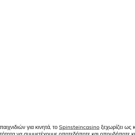
ιχνιδιών για κινητά, το
Spinsteincasino
ξεχωρίζει ως 
ατότητα να συμμετέχουμε οποτεδήποτε και οπουδήποτε κι