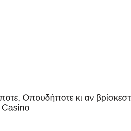
ποτε, Οπουδήποτε κι αν βρίσκεστ
n Casino