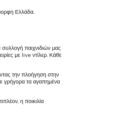
μορφη Ελλάδα.
Η συλλογή παιχνιδιών μας
ιρίες με live ντίλερ. Κάθε
ώντας την πλοήγηση στην
υμε γρήγορα τα αγαπημένα
πλέον, η ποικιλία