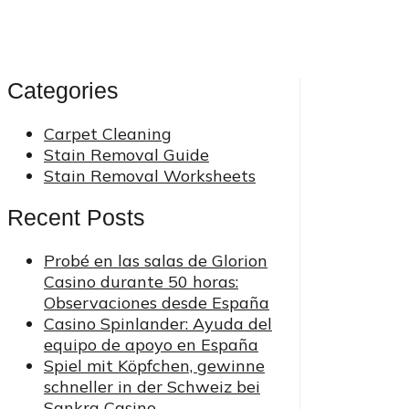
Categories
Carpet Cleaning
Stain Removal Guide
Stain Removal Worksheets
Recent Posts
Probé en las salas de Glorion
Casino durante 50 horas:
Observaciones desde España
Casino Spinlander: Ayuda del
equipo de apoyo en España
Spiel mit Köpfchen, gewinne
schneller in der Schweiz bei
Sankra Casino