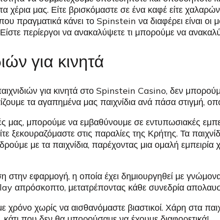
τα χέρια μας. Είτε βρισκόμαστε σε ένα καφέ είτε χαλαρώ
που πραγματικά κάνει το Spinstein να διαφέρει είναι οι
 Είστε περίεργοι να ανακαλύψετε τι μπορούμε να ανακαλ
ιών για κινητά
ιχνιδιών για κινητά στο Spinstein Casino, δεν μπορού
ζουμε τα αγαπημένα μας παιχνίδια ανά πάσα στιγμή, οπο
ς μας, μπορούμε να εμβαθύνουμε σε εντυπωσιακές εμπειρ
τε ξεκουραζόμαστε στις παραλίες της Κρήτης. Τα παιχνίδι
δρούμε με τα παιχνίδια, παρέχοντας μια ομαλή εμπειρία
 στην εφαρμογή, η οποία έχει δημιουργηθεί με γνώμονα 
play απρόσκοπτο, μετατρέποντας κάθε συνεδρία απολαυσ
χρόνο χωρίς να αισθανόμαστε βιαστικοί. Χάρη στα παιχν
, κάτι που δεν θα μπορούσαμε να έχουμε διαφορετικά!