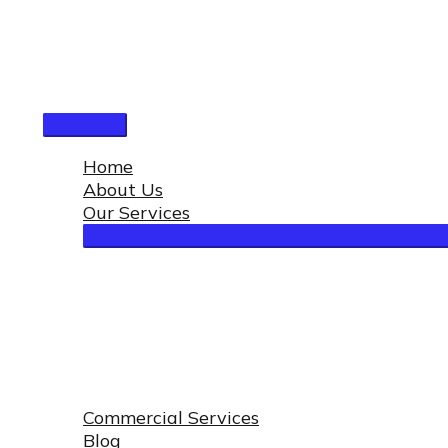
Skip
to
content
Main
Menu
Home
About Us
Our Services
Commercial Services
Blog