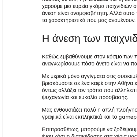
χαρούμε μια ευρεία γκάμα παιχνιδιών σ
άνεση είναι αναμφισβήτητη. Αλλά αυτό 
τα χαρακτηριστικά που μας αναμένουν.
Η άνεση των παιχνιδ
Καθώς εμβαθύνουμε στον κόσμο των πα
αναγνωρίσουμε πόσο άνετο είναι να παί
Με μερικά μόνο αγγίγματα στις συσκευέ
βρισκόμαστε σε ένα καφέ στην Αθήνα εί
όντως αλλάξει τον τρόπο που αλληλεπι
ψυχαγωγία και ευκολία πρόσβασης.
Μας ενθουσιάζει πολύ η απλή πλοήγηση
γραφικά είναι εκπληκτικά και το game
Επιπροσθέτως, μπορούμε να ξοδέψουμε 
έναν κόσμο διασκέδασης στα χέρια μας