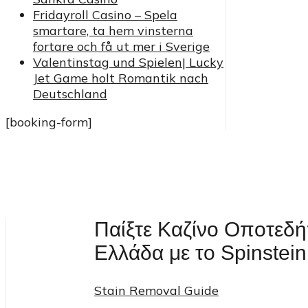
Fridayroll Casino – Spela
smartare, ta hem vinsterna
fortare och få ut mer i Sverige
Valentinstag und Spielen| Lucky
Jet Game holt Romantik nach
Deutschland
[booking-form]
Παίξτε Καζίνο Οποτεδή
Ελλάδα με το Spinstei
Stain Removal Guide