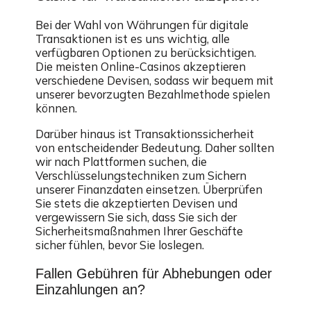
Bei der Wahl von Währungen für digitale
Transaktionen ist es uns wichtig, alle
verfügbaren Optionen zu berücksichtigen.
Die meisten Online-Casinos akzeptieren
verschiedene Devisen, sodass wir bequem mit
unserer bevorzugten Bezahlmethode spielen
können.
Darüber hinaus ist Transaktionssicherheit
von entscheidender Bedeutung. Daher sollten
wir nach Plattformen suchen, die
Verschlüsselungstechniken zum Sichern
unserer Finanzdaten einsetzen. Überprüfen
Sie stets die akzeptierten Devisen und
vergewissern Sie sich, dass Sie sich der
Sicherheitsmaßnahmen Ihrer Geschäfte
sicher fühlen, bevor Sie loslegen.
Fallen Gebühren für Abhebungen oder
Einzahlungen an?