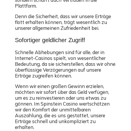
Plattform.
Denn die Sicherheit, dass wir unsere Erträge
flott erhalten können, trägt wesentlich zu
unserer allgemeinen Zufriedenheit bei.
Sofortiger geldlicher Zugriff
Schnelle Abhebungen sind für alle, der in
Internet-Casinos spielt, von wesentlicher
Bedeutung, da sie sicherstellen, dass wir ohne
überflüssige Verzögerungen auf unsere
Erträge zugreifen können.
Wenn wir einen großen Gewinn erzielen,
möchten wir sofort über das Geld verfügen,
um es zu reinvestieren oder uns etwas zu
gönnen. Im Spinstein Casino wertschätzen
wir den Komfort der unmittelbaren
Auszahlung, die es uns gestattet, unsere
Erträge schnell und unkompliziert zu
erhalten.