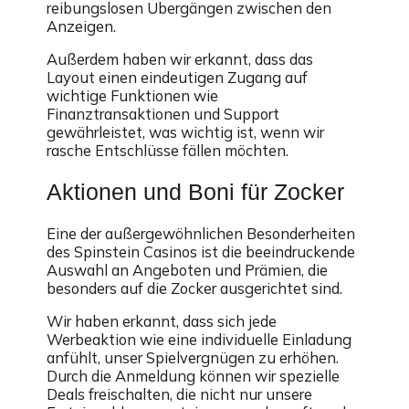
reibungslosen Übergängen zwischen den
Anzeigen.
Außerdem haben wir erkannt, dass das
Layout einen eindeutigen Zugang auf
wichtige Funktionen wie
Finanztransaktionen und Support
gewährleistet, was wichtig ist, wenn wir
rasche Entschlüsse fällen möchten.
Aktionen und Boni für Zocker
Eine der außergewöhnlichen Besonderheiten
des Spinstein Casinos ist die beeindruckende
Auswahl an Angeboten und Prämien, die
besonders auf die Zocker ausgerichtet sind.
Wir haben erkannt, dass sich jede
Werbeaktion wie eine individuelle Einladung
anfühlt, unser Spielvergnügen zu erhöhen.
Durch die Anmeldung können wir spezielle
Deals freischalten, die nicht nur unsere