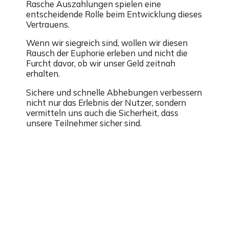
Rasche Auszahlungen spielen eine
entscheidende Rolle beim Entwicklung dieses
Vertrauens.
Wenn wir siegreich sind, wollen wir diesen
Rausch der Euphorie erleben und nicht die
Furcht davor, ob wir unser Geld zeitnah
erhalten.
Sichere und schnelle Abhebungen verbessern
nicht nur das Erlebnis der Nutzer, sondern
vermitteln uns auch die Sicherheit, dass
unsere Teilnehmer sicher sind.