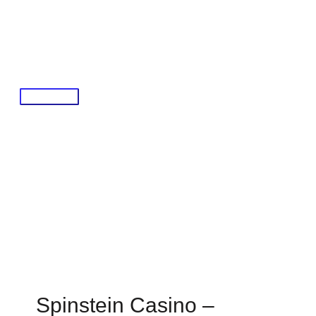
Skip
to
content
Main
Menu
Spinstein Casino –