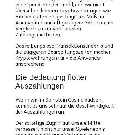
ein expandierender Trend, den wir nicht
übersehen können. Kryptowährungen wie
Bitcoin bieten ein gesteigertes Maß an
Anonymität und oft geringere Gebühren im
Vergleich zu konventionellen
Zahlungsmethoden.
Das reibungslose Transaktionserlebnis und
die zügigeren Bearbeitungszeiten machen
Kryptowährungen für viele Anwender
ansprechend.
Die Bedeutung flotter
Auszahlungen
Wenn wir im Spinstein Casino daddeln,
kommt es uns sehr auf die Geschwindigkeit
der Auszahlungen an.
Der sofortige Zugriff auf unsere Mittel
verbessert nicht nur unser Spielerlebnis,
sondern schafft auch Vertrauen in die