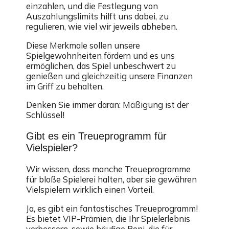
einzahlen, und die Festlegung von
Auszahlungslimits hilft uns dabei, zu
regulieren, wie viel wir jeweils abheben.
Diese Merkmale sollen unsere
Spielgewohnheiten fördern und es uns
ermöglichen, das Spiel unbeschwert zu
genießen und gleichzeitig unsere Finanzen
im Griff zu behalten.
Denken Sie immer daran: Mäßigung ist der
Schlüssel!
Gibt es ein Treueprogramm für
Vielspieler?
Wir wissen, dass manche Treueprogramme
für bloße Spielerei halten, aber sie gewähren
Vielspielern wirklich einen Vorteil.
Ja, es gibt ein fantastisches Treueprogramm!
Es bietet VIP-Prämien, die Ihr Spielerlebnis
verbessern, sowie häufige Boni, die für