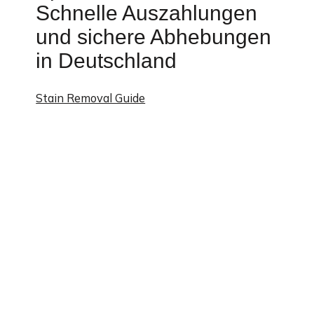
Schnelle Auszahlungen
und sichere Abhebungen
in Deutschland
Stain Removal Guide