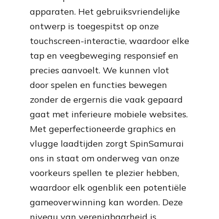
apparaten. Het gebruiksvriendelijke
ontwerp is toegespitst op onze
touchscreen-interactie, waardoor elke
tap en veegbeweging responsief en
precies aanvoelt. We kunnen vlot
door spelen en functies bewegen
zonder de ergernis die vaak gepaard
gaat met inferieure mobiele websites.
Met geperfectioneerde graphics en
vlugge laadtijden zorgt SpinSamurai
ons in staat om onderweg van onze
voorkeurs spellen te plezier hebben,
waardoor elk ogenblik een potentiële
gameoverwinning kan worden. Deze
niveau van verenigbaarheid is