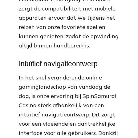
zorgt de compatibiliteit met mobiele
apparaten ervoor dat we tijdens het
reizen van onze favoriete spellen
kunnen genieten, zodat de opwinding
altijd binnen handbereik is.
Intuïtief navigatieontwerp
In het snel veranderende online
gaminglandschap van vandaag de
dag, is onze ervaring bij SpinSamurai
Casino sterk afhankelijk van een
intuïtief navigatieontwerp. Dit zorgt
voor een vloeiende en aantrekkelijke
interface voor alle gebruikers. Dankzij