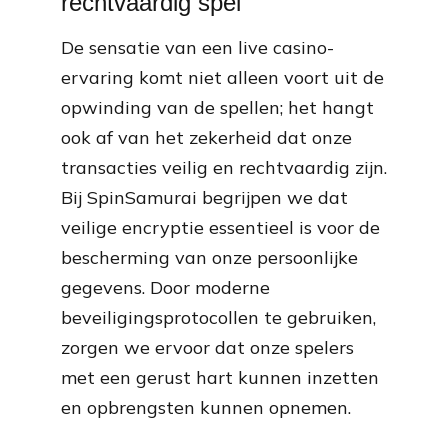
rechtvaardig spel
De sensatie van een live casino-
ervaring komt niet alleen voort uit de
opwinding van de spellen; het hangt
ook af van het zekerheid dat onze
transacties veilig en rechtvaardig zijn.
Bij SpinSamurai begrijpen we dat
veilige encryptie essentieel is voor de
bescherming van onze persoonlijke
gegevens. Door moderne
beveiligingsprotocollen te gebruiken,
zorgen we ervoor dat onze spelers
met een gerust hart kunnen inzetten
en opbrengsten kunnen opnemen.