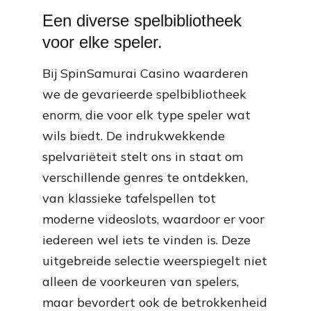
Een diverse spelbibliotheek
voor elke speler.
Bij SpinSamurai Casino waarderen
we de gevarieerde spelbibliotheek
enorm, die voor elk type speler wat
wils biedt. De indrukwekkende
spelvariëteit stelt ons in staat om
verschillende genres te ontdekken,
van klassieke tafelspellen tot
moderne videoslots, waardoor er voor
iedereen wel iets te vinden is. Deze
uitgebreide selectie weerspiegelt niet
alleen de voorkeuren van spelers,
maar bevordert ook de betrokkenheid