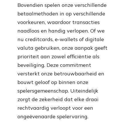
Bovendien spelen onze verschillende
betaalmethoden in op verschillende
voorkeuren, waardoor transacties
naadloos en handig verlopen. Of we
nu creditcards, e-wallets of digitale
valuta gebruiken, onze aanpak geeft
prioriteit aan zowel efficiëntie als
beveiliging. Deze commitment
versterkt onze betrouwbaarheid en
bouwt geloof op binnen onze
spelersgemeenschap. Uiteindelijk
zorgt de zekerheid dat elke draai
rechtvaardig verloopt voor een
ongeëvenaarde spelervaring.