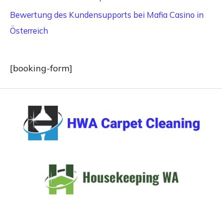
Bewertung des Kundensupports bei Mafia Casino in
Österreich
[booking-form]