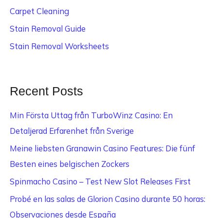
Carpet Cleaning
Stain Removal Guide
Stain Removal Worksheets
Recent Posts
Min Första Uttag från TurboWinz Casino: En
Detaljerad Erfarenhet från Sverige
Meine liebsten Granawin Casino Features: Die fünf
Besten eines belgischen Zockers
Spinmacho Casino – Test New Slot Releases First
Probé en las salas de Glorion Casino durante 50 horas:
Observaciones desde España