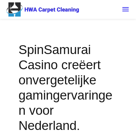
Mai
Me
SpinSamurai
Casino creëert
onvergetelijke
gamingervaringe
n voor
Nederland.