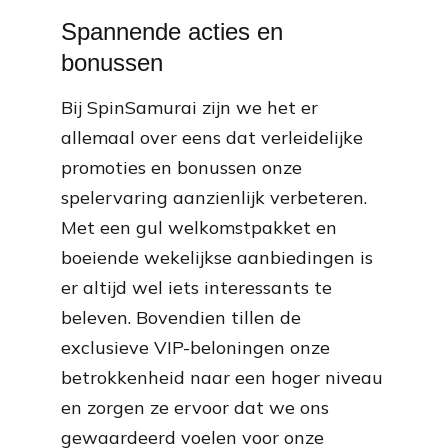
Spannende acties en
bonussen
Bij SpinSamurai zijn we het er
allemaal over eens dat verleidelijke
promoties en bonussen onze
spelervaring aanzienlijk verbeteren.
Met een gul welkomstpakket en
boeiende wekelijkse aanbiedingen is
er altijd wel iets interessants te
beleven. Bovendien tillen de
exclusieve VIP-beloningen onze
betrokkenheid naar een hoger niveau
en zorgen ze ervoor dat we ons
gewaardeerd voelen voor onze