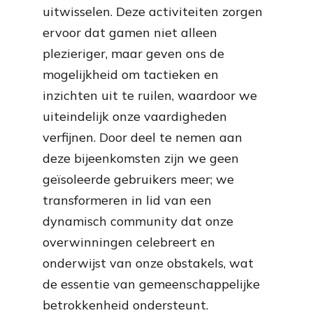
uitwisselen. Deze activiteiten zorgen
ervoor dat gamen niet alleen
plezieriger, maar geven ons de
mogelijkheid om tactieken en
inzichten uit te ruilen, waardoor we
uiteindelijk onze vaardigheden
verfijnen. Door deel te nemen aan
deze bijeenkomsten zijn we geen
geïsoleerde gebruikers meer; we
transformeren in lid van een
dynamisch community dat onze
overwinningen celebreert en
onderwijst van onze obstakels, wat
de essentie van gemeenschappelijke
betrokkenheid ondersteunt.