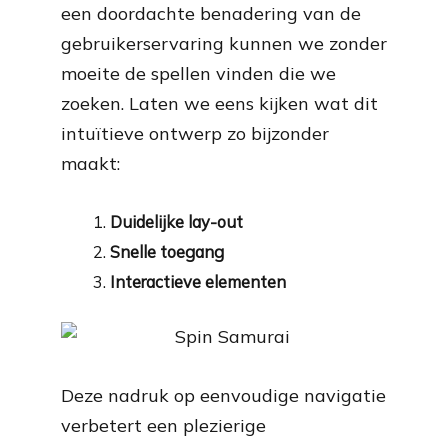
een doordachte benadering van de
gebruikerservaring kunnen we zonder
moeite de spellen vinden die we
zoeken. Laten we eens kijken wat dit
intuïtieve ontwerp zo bijzonder
maakt:
Duidelijke lay-out
Snelle toegang
Interactieve elementen
Deze nadruk op eenvoudige navigatie
verbetert een plezierige