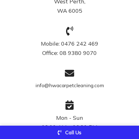
West Perth,
WA 6005
Mobile:
0476 242 469
Office:
08 9380 9070
info@hwacarpetcleaning.com
Mon - Sun
08:00 AM – 06:30 PM
Call Us