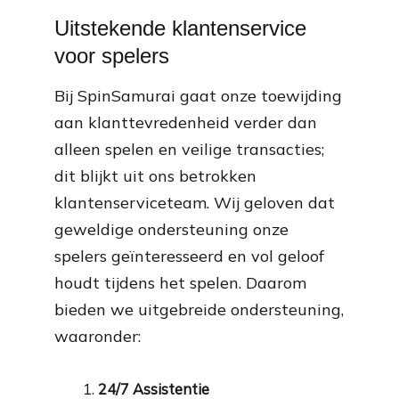
Uitstekende klantenservice
voor spelers
Bij SpinSamurai gaat onze toewijding
aan klanttevredenheid verder dan
alleen spelen en veilige transacties;
dit blijkt uit ons betrokken
klantenserviceteam. Wij geloven dat
geweldige ondersteuning onze
spelers geïnteresseerd en vol geloof
houdt tijdens het spelen. Daarom
bieden we uitgebreide ondersteuning,
waaronder:
24/7 Assistentie