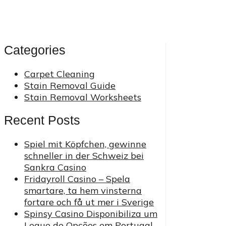
Categories
Carpet Cleaning
Stain Removal Guide
Stain Removal Worksheets
Recent Posts
Spiel mit Köpfchen, gewinne
schneller in der Schweiz bei
Sankra Casino
Fridayroll Casino – Spela
smartare, ta hem vinsterna
fortare och få ut mer i Sverige
Spinsy Casino Disponibiliza um
Leque de Opções em Portugal