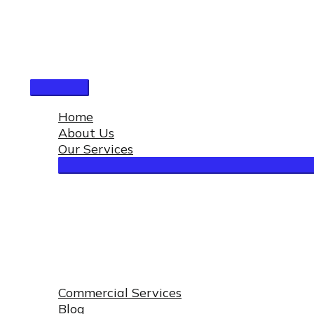
Skip
to
content
Main
Menu
Home
About Us
Our Services
Commercial Services
Blog