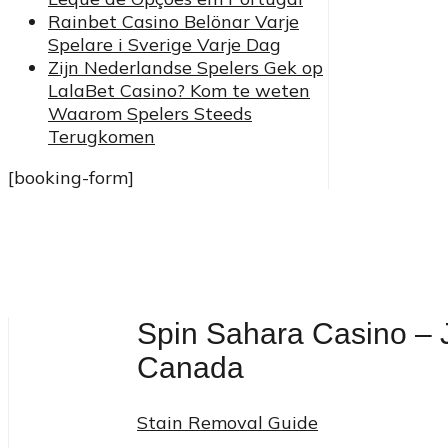
Rainbet Casino Belönar Varje
Spelare i Sverige Varje Dag
Zijn Nederlandse Spelers Gek op
LalaBet Casino? Kom te weten
Waarom Spelers Steeds
Terugkomen
[booking-form]
Spin Sahara Casino – Jo
Canada
Stain Removal Guide