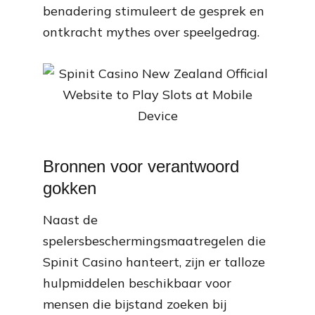
benadering stimuleert de gesprek en
ontkracht mythes over speelgedrag.
Bronnen voor verantwoord
gokken
Naast de
spelersbeschermingsmaatregelen die
Spinit Casino hanteert, zijn er talloze
hulpmiddelen beschikbaar voor
mensen die bijstand zoeken bij