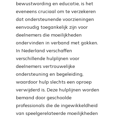
bewustwording en educatie, is het
eveneens cruciaal om te verzekeren
dat ondersteunende voorzieningen
eenvoudig toegankelijk zijn voor
deelnemers die moeilijkheden
ondervinden in verband met gokken.
In Nederland verschaffen
verschillende hulplijnen voor
deelnemers vertrouwelijke
ondersteuning en begeleiding,
waardoor hulp slechts een oproep
verwijderd is. Deze hulplijnen worden
bemand door geschoolde
professionals die de ingewikkeldheid
van speelgerelateerde moeilijkheden