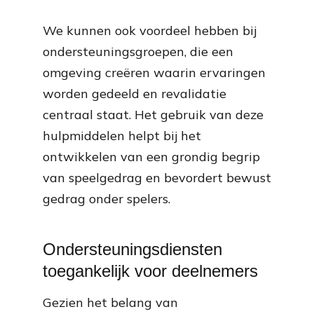
We kunnen ook voordeel hebben bij
ondersteuningsgroepen, die een
omgeving creëren waarin ervaringen
worden gedeeld en revalidatie
centraal staat. Het gebruik van deze
hulpmiddelen helpt bij het
ontwikkelen van een grondig begrip
van speelgedrag en bevordert bewust
gedrag onder spelers.
Ondersteuningsdiensten
toegankelijk voor deelnemers
Gezien het belang van