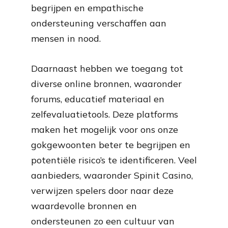
begrijpen en empathische
ondersteuning verschaffen aan
mensen in nood.
Daarnaast hebben we toegang tot
diverse online bronnen, waaronder
forums, educatief materiaal en
zelfevaluatietools. Deze platforms
maken het mogelijk voor ons onze
gokgewoonten beter te begrijpen en
potentiële risico’s te identificeren. Veel
aanbieders, waaronder Spinit Casino,
verwijzen spelers door naar deze
waardevolle bronnen en
ondersteunen zo een cultuur van