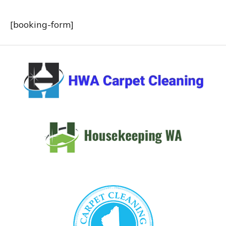
[booking-form]