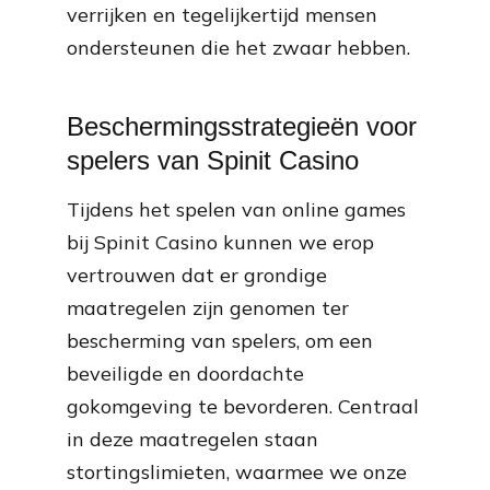
verrijken en tegelijkertijd mensen
ondersteunen die het zwaar hebben.
Beschermingsstrategieën voor
spelers van Spinit Casino
Tijdens het spelen van online games
bij Spinit Casino kunnen we erop
vertrouwen dat er grondige
maatregelen zijn genomen ter
bescherming van spelers, om een
beveiligde en doordachte
gokomgeving te bevorderen. Centraal
in deze maatregelen staan
stortingslimieten, waarmee we onze