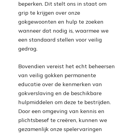
beperken. Dit stelt ons in staat om
grip te krijgen over onze
gokgewoonten en hulp te zoeken
wanneer dat nodig is, waarmee we
een standaard stellen voor veilig
gedrag.
Bovendien vereist het echt beheersen
van veilig gokken permanente
educatie over de kenmerken van
gokverslaving en de beschikbare
hulpmiddelen om deze te bestrijden.
Door een omgeving van kennis en
plichtsbesef te creëren, kunnen we
gezamenlijk onze spelervaringen