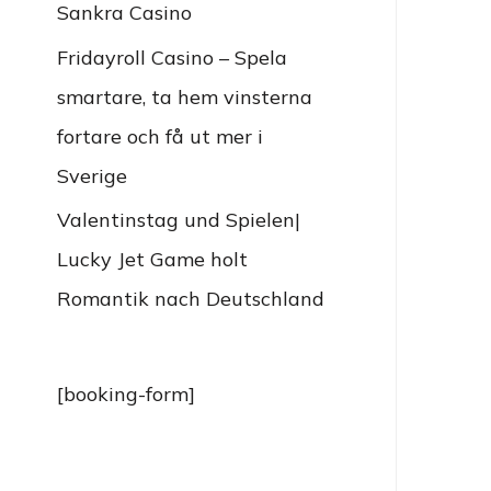
Sankra Casino
Fridayroll Casino – Spela
smartare, ta hem vinsterna
fortare och få ut mer i
Sverige
Valentinstag und Spielen|
Lucky Jet Game holt
Romantik nach Deutschland
[booking-form]