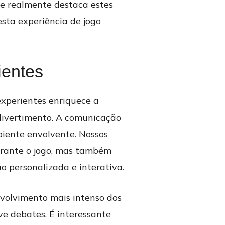
ue realmente destaca estes
sta experiência de jogo
ientes
experientes enriquece a
 divertimento. A comunicação
iente envolvente. Nossos
urante o jogo, mas também
 personalizada e interativa.
nvolvimento mais intenso dos
ve debates. É interessante