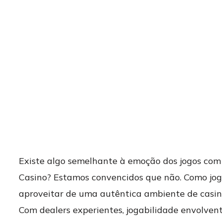
Existe algo semelhante à emoção dos jogos com 
Casino? Estamos convencidos que não. Como jo
aproveitar de uma autêntica ambiente de casino
Com dealers experientes, jogabilidade envolve