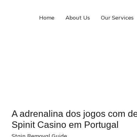
Home
About Us
Our Services
A adrenalina dos jogos com de
Spinit Casino em Portugal
Stain Removal Guide