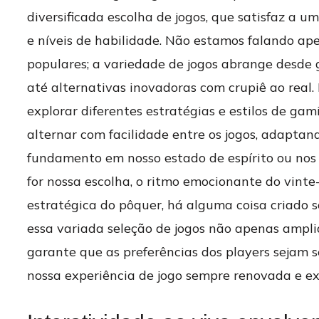
diversificada escolha de jogos, que satisfaz a 
e níveis de habilidade. Não estamos falando ape
populares; a variedade de jogos abrange desde 
até alternativas inovadoras com crupiê ao real. 
explorar diferentes estratégias e estilos de ga
alternar com facilidade entre os jogos, adapta
fundamento em nosso estado de espírito ou nos d
for nossa escolha, o ritmo emocionante do vint
estratégica do pôquer, há alguma coisa criado 
essa variada seleção de jogos não apenas ampl
garante que as preferências dos players sejam
nossa experiência de jogo sempre renovada e ex