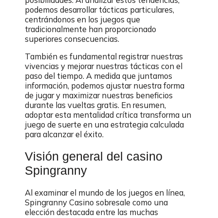
podemos desarrollar tácticas particulares,
centrándonos en los juegos que
tradicionalmente han proporcionado
superiores consecuencias.
También es fundamental registrar nuestras
vivencias y mejorar nuestras tácticas con el
paso del tiempo. A medida que juntamos
información, podemos ajustar nuestra forma
de jugar y maximizar nuestras beneficios
durante las vueltas gratis. En resumen,
adoptar esta mentalidad crítica transforma un
juego de suerte en una estrategia calculada
para alcanzar el éxito.
Visión general del casino
Spingranny
Al examinar el mundo de los juegos en línea,
Spingranny Casino sobresale como una
elección destacada entre las muchas