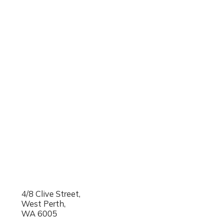
4/8 Clive Street,
West Perth,
WA 6005