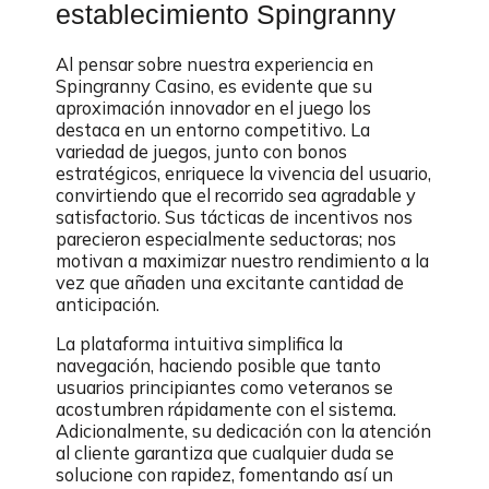
establecimiento Spingranny
Al pensar sobre nuestra experiencia en
Spingranny Casino, es evidente que su
aproximación innovador en el juego los
destaca en un entorno competitivo. La
variedad de juegos, junto con bonos
estratégicos, enriquece la vivencia del usuario,
convirtiendo que el recorrido sea agradable y
satisfactorio. Sus tácticas de incentivos nos
parecieron especialmente seductoras; nos
motivan a maximizar nuestro rendimiento a la
vez que añaden una excitante cantidad de
anticipación.
La plataforma intuitiva simplifica la
navegación, haciendo posible que tanto
usuarios principiantes como veteranos se
acostumbren rápidamente con el sistema.
Adicionalmente, su dedicación con la atención
al cliente garantiza que cualquier duda se
solucione con rapidez, fomentando así un