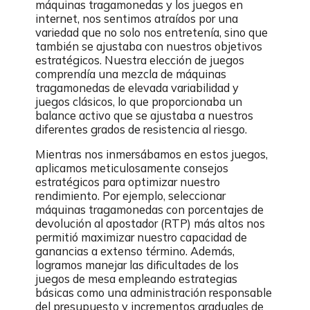
máquinas tragamonedas y los juegos en
internet, nos sentimos atraídos por una
variedad que no solo nos entretenía, sino que
también se ajustaba con nuestros objetivos
estratégicos. Nuestra elección de juegos
comprendía una mezcla de máquinas
tragamonedas de elevada variabilidad y
juegos clásicos, lo que proporcionaba un
balance activo que se ajustaba a nuestros
diferentes grados de resistencia al riesgo.
Mientras nos inmersábamos en estos juegos,
aplicamos meticulosamente consejos
estratégicos para optimizar nuestro
rendimiento. Por ejemplo, seleccionar
máquinas tragamonedas con porcentajes de
devolución al apostador (RTP) más altos nos
permitió maximizar nuestro capacidad de
ganancias a extenso término. Además,
logramos manejar las dificultades de los
juegos de mesa empleando estrategias
básicas como una administración responsable
del presupuesto y incrementos graduales de