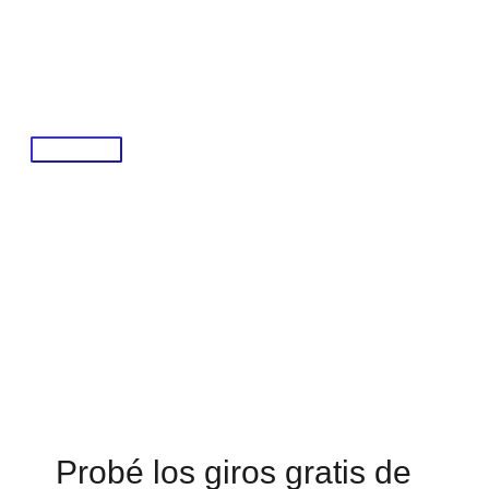
Skip
to
content
Main
Menu
Probé los giros gratis de