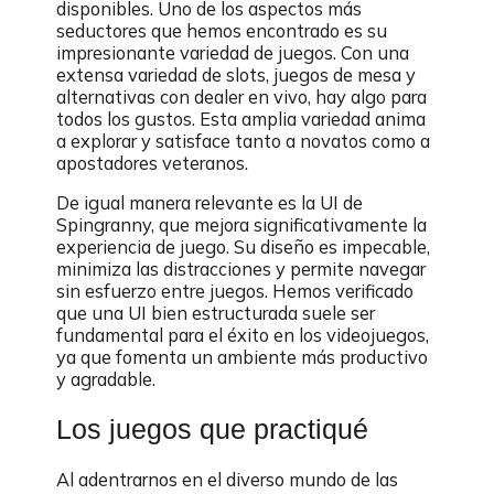
disponibles. Uno de los aspectos más
seductores que hemos encontrado es su
impresionante variedad de juegos. Con una
extensa variedad de slots, juegos de mesa y
alternativas con dealer en vivo, hay algo para
todos los gustos. Esta amplia variedad anima
a explorar y satisface tanto a novatos como a
apostadores veteranos.
De igual manera relevante es la UI de
Spingranny, que mejora significativamente la
experiencia de juego. Su diseño es impecable,
minimiza las distracciones y permite navegar
sin esfuerzo entre juegos. Hemos verificado
que una UI bien estructurada suele ser
fundamental para el éxito en los videojuegos,
ya que fomenta un ambiente más productivo
y agradable.
Los juegos que practiqué
Al adentrarnos en el diverso mundo de las