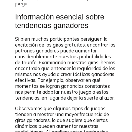
juego.
Información esencial sobre
tendencias ganadores
Si bien muchos participantes persiguen la
excitación de los giros gratuitos, encontrar los
patrones ganadores puede aumentar
considerablemente nuestras probabilidades
de triunfo. Examinando nuestros giros, hemos
encontrado que entender la regularidad de los
mismos nos ayuda a crear tácticas ganadoras
efectivas. Por ejemplo, observar en qué
momentos se logran ganancias constantes
nos permite adaptar nuestro juego a estos
tendencias, en lugar de dejar la suerte al azar.
Observamos que algunos tipos de juegos
tienden a mostrar una mayor frecuencia de
giros ganadores, lo que sugiere que ciertas
dinámicas pueden aumentar nuestras
posibilidades. Al analizar estos tendencias,