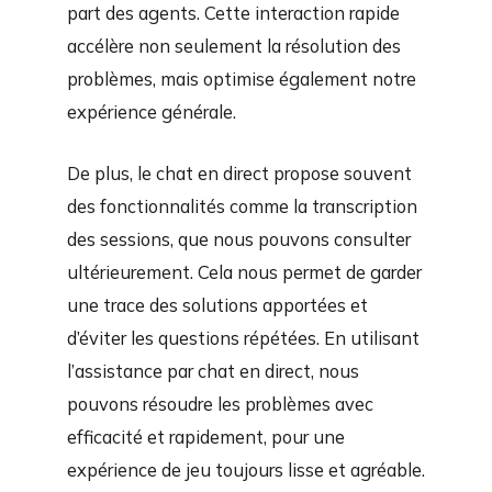
part des agents. Cette interaction rapide
accélère non seulement la résolution des
problèmes, mais optimise également notre
expérience générale.
De plus, le chat en direct propose souvent
des fonctionnalités comme la transcription
des sessions, que nous pouvons consulter
ultérieurement. Cela nous permet de garder
une trace des solutions apportées et
d’éviter les questions répétées. En utilisant
l’assistance par chat en direct, nous
pouvons résoudre les problèmes avec
efficacité et rapidement, pour une
expérience de jeu toujours lisse et agréable.