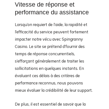
Vitesse de réponse et
performance du assistance
Lorsqu’on requiert de l’aide, la rapidité et
l’efficacité du service peuvent fortement
impacter notre vécu avec Spingranny
Casino. Le site se prétend d’fournir des
temps de réponse concurrentiels,
s’efforçant généralement de traiter les
sollicitations en quelques instants. En
évaluant ces délais à des critères de
performance reconnus, nous pouvons
mieux évaluer la crédibilité de leur support.
De plus, il est essentiel de savoir que la