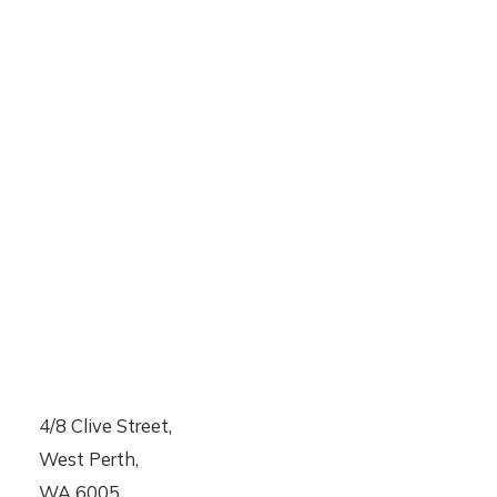
4/8 Clive Street,
West Perth,
WA 6005