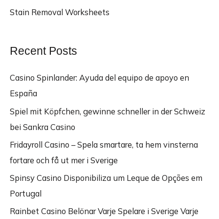
Stain Removal Worksheets
Recent Posts
Casino Spinlander: Ayuda del equipo de apoyo en
España
Spiel mit Köpfchen, gewinne schneller in der Schweiz
bei Sankra Casino
Fridayroll Casino – Spela smartare, ta hem vinsterna
fortare och få ut mer i Sverige
Spinsy Casino Disponibiliza um Leque de Opções em
Portugal
Rainbet Casino Belönar Varje Spelare i Sverige Varje