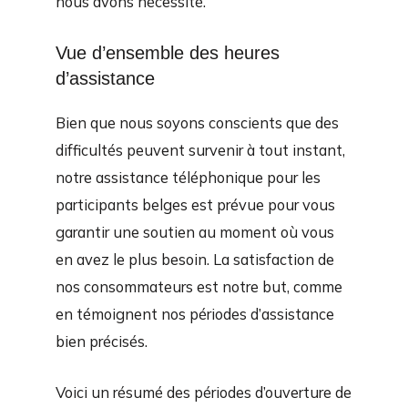
nous avons nécessité.
Vue d’ensemble des heures
d’assistance
Bien que nous soyons conscients que des
difficultés peuvent survenir à tout instant,
notre assistance téléphonique pour les
participants belges est prévue pour vous
garantir une soutien au moment où vous
en avez le plus besoin. La satisfaction de
nos consommateurs est notre but, comme
en témoignent nos périodes d’assistance
bien précisés.
Voici un résumé des périodes d’ouverture de