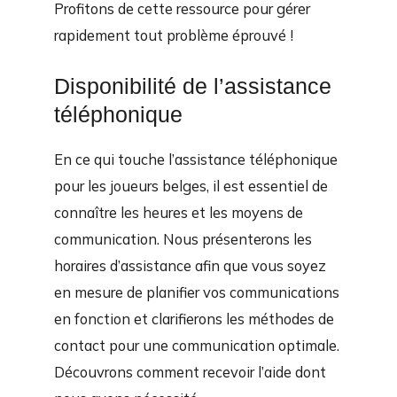
Profitons de cette ressource pour gérer
rapidement tout problème éprouvé !
Disponibilité de l’assistance
téléphonique
En ce qui touche l’assistance téléphonique
pour les joueurs belges, il est essentiel de
connaître les heures et les moyens de
communication. Nous présenterons les
horaires d’assistance afin que vous soyez
en mesure de planifier vos communications
en fonction et clarifierons les méthodes de
contact pour une communication optimale.
Découvrons comment recevoir l’aide dont