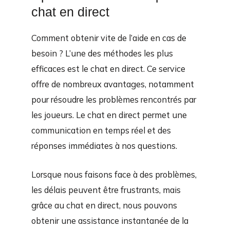
chat en direct
Comment obtenir vite de l’aide en cas de
besoin ? L’une des méthodes les plus
efficaces est le chat en direct. Ce service
offre de nombreux avantages, notamment
pour résoudre les problèmes rencontrés par
les joueurs. Le chat en direct permet une
communication en temps réel et des
réponses immédiates à nos questions.
Lorsque nous faisons face à des problèmes,
les délais peuvent être frustrants, mais
grâce au chat en direct, nous pouvons
obtenir une assistance instantanée de la