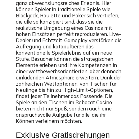
ganz abwechslungsreiches Erlebnis. Hier
können Spieler in traditionelle Spiele wie
Blackjack, Roulette und Poker sich vertiefen,
die alle so konzipiert sind, dass sie die
realistische Umgebung eines Casinos mit
hohen Einsätzen perfekt reproduzieren. Live-
Dealer und Echtzeit-Gameplay verstärken die
Aufregung und katapultieren das
konventionelle Spielerlebnis auf ein neue
Stufe. Besucher können die strategischen
Elemente erleben und ihre Kompetenzen in
einer wettbewerbsorientierten, aber dennoch
einladenden Atmosphäre erweitern. Dank der
zahlreichen Wettoptionen, von Tischen für
Neulinge bis hin zu High-Limit-Optionen,
findet jeder Teilnehmer das Passende. Die
Spiele an den Tischen im Robocat Casino
bieten nicht nur Spaß, sondern auch eine
anspruchsvolle Aufgabe für alle, die ihr
Können verfeinern möchten.
Exklusive Gratisdrehungen