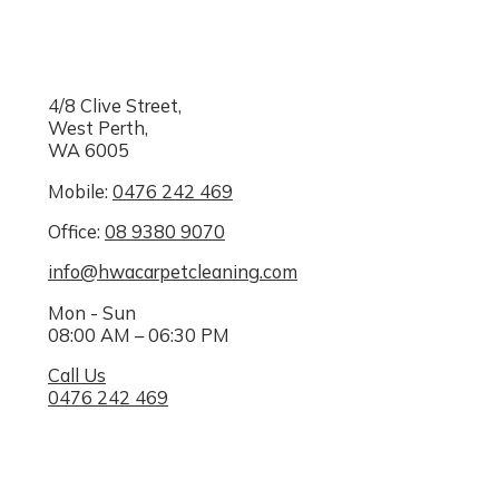
4/8 Clive Street,
West Perth,
WA 6005
Mobile:
0476 242 469
Office:
08 9380 9070
info@hwacarpetcleaning.com
Mon - Sun
08:00 AM – 06:30 PM
Call Us
0476 242 469