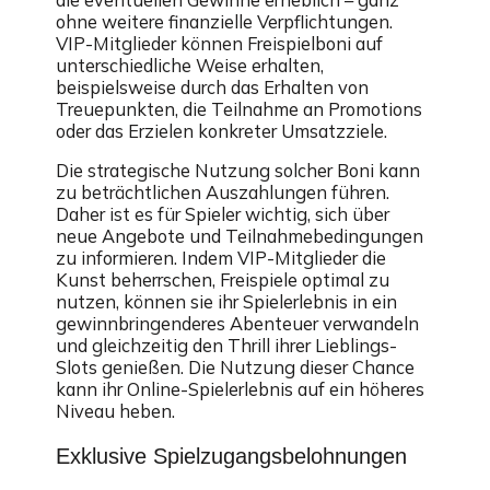
die eventuellen Gewinne erheblich – ganz
ohne weitere finanzielle Verpflichtungen.
VIP-Mitglieder können Freispielboni auf
unterschiedliche Weise erhalten,
beispielsweise durch das Erhalten von
Treuepunkten, die Teilnahme an Promotions
oder das Erzielen konkreter Umsatzziele.
Die strategische Nutzung solcher Boni kann
zu beträchtlichen Auszahlungen führen.
Daher ist es für Spieler wichtig, sich über
neue Angebote und Teilnahmebedingungen
zu informieren. Indem VIP-Mitglieder die
Kunst beherrschen, Freispiele optimal zu
nutzen, können sie ihr Spielerlebnis in ein
gewinnbringenderes Abenteuer verwandeln
und gleichzeitig den Thrill ihrer Lieblings-
Slots genießen. Die Nutzung dieser Chance
kann ihr Online-Spielerlebnis auf ein höheres
Niveau heben.
Exklusive Spielzugangsbelohnungen