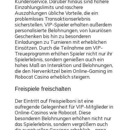
Kundenservice. Darüber hinaus sind höhere
Einzahlungslimits und raschere
Auszahlungen übliche Vorteile, die ein
problemloses Transaktionserlebnis
sicherstellen. VIP-Spieler erhalten außerdem
personalisierte Belohnungen, von luxuriösen
Geschenken bis hin zu besonderen
Einladungen zu Turnieren mit erheblichen
Einsätzen. Durch die Teilnahme am VIP-
Treueprogramm erhöhen Spieler nicht nur ihr
Spielerlebnis, sondern genießen auch ein
hohes Maß an Interaktion und Belohnungen,
die den Nervenkitzel beim Online-Gaming im
Robocat Casino erheblich steigern.
Freispiele freischalten
Der Eintritt auf Freispielboni ist eine
aufregende Gelegenheit für VIP-Mitglieder in
Online-Casinos wie Robocat. Diese
besonderen Belohnungen erhöhen nicht nur
das Spielerlebnis, sondern vergrößern auch