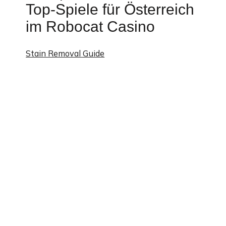
Top-Spiele für Österreich
im Robocat Casino
Stain Removal Guide