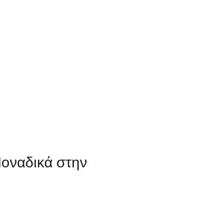
Μοναδικά στην