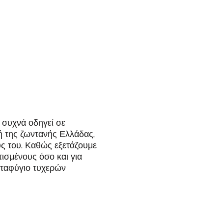
 συχνά οδηγεί σε
χή της ζωντανής Ελλάδας,
ους του. Καθώς εξετάζουμε
τισμένους όσο και για
αταφύγιο τυχερών