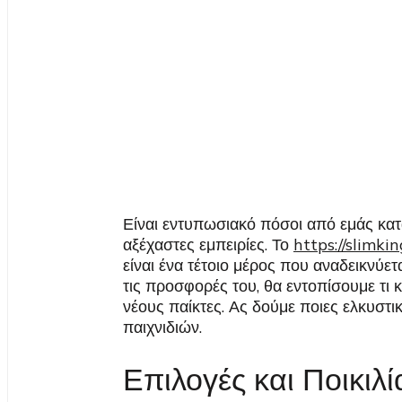
Είναι εντυπωσιακό πόσοι από εμάς κατ
αξέχαστες εμπειρίες. Το
https://slimki
είναι ένα τέτοιο μέρος που αναδεικνύετ
τις προσφορές του, θα εντοπίσουμε τι κ
νέους παίκτες. Ας δούμε ποιες ελκυστ
παιχνιδιών.
Επιλογές και Ποικιλ