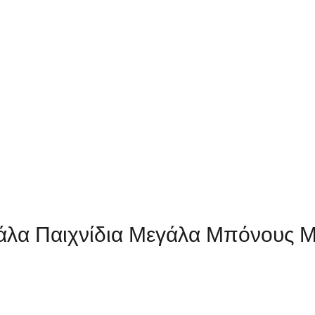
γάλα Παιχνίδια Μεγάλα Μπόνους 